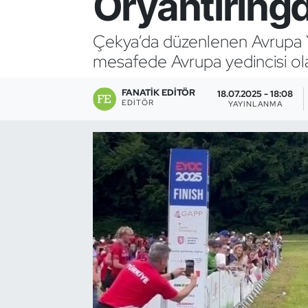
Oryantiringde
Bocce Bowling Dart
Çekya’da düzenlenen Avrupa Yı
mesafede Avrupa yedincisi ola
Boks
FANATIK EDITÖR
Briç
18.07.2025 - 18:08
EDITÖR
YAYINLANMA
Buz Hokeyi
Buz Pateni
Çim Hokeyi
Cimnastik
Curling
Dağcılık