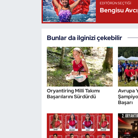
EDITÖRÜN SEÇTIĞI
Bengisu Avcı,
Triatlon
Voleybol
Bunlar da ilginizi çekebilir
Vücut Geliştirme Fitness
Wushu Kungfu
Yelken
Yüzme
Oryantiring Milli Takımı
Avrupa Y
Başarılarını Sürdürdü
Şampiyon
Başarı