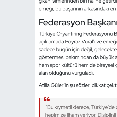
çıkan isimlerinden biri hâline geti
Kempo
emeği, bu başarının arkasındaki en 
Kick Boks
Federasyon Başkanı
Kürek
Türkiye Oryantiring Federasyonu 
açıklamada Poyraz Vural’ı ve emeği 
Masa Tenisi
sadece bugün için değil, gelecekte 
göstermesi bakımından da büyük anla
Modern Pentatlon
hem spor kültürü hem de bireysel ge
Motor Sporları
alan olduğunu vurguladı.
Atilla Güler’in şu sözleri dikkat çekti
Muay Thai
Okçuluk
“Bu kıymetli derece, Türkiye’de o
Optimist
hepimize ilham veriyor. Disiplinli