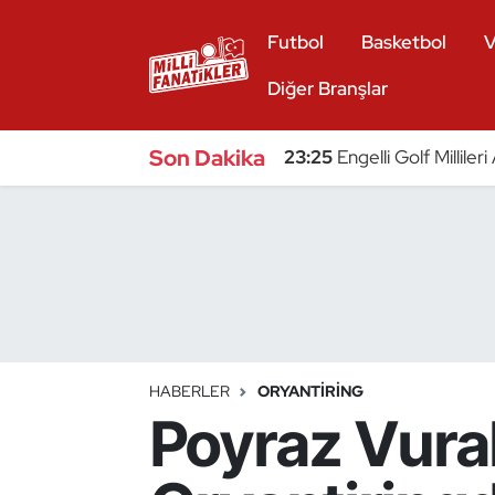
Futbol
Basketbol
V
Atıcılık
Diğer Branşlar
Atletizm
Son Dakika
23:25
Engelli Golf Millile
Badminton
Basketbol
Beyzbol
Bilardo
HABERLER
ORYANTIRING
Poyraz Vural
Binicilik
Bisiklet