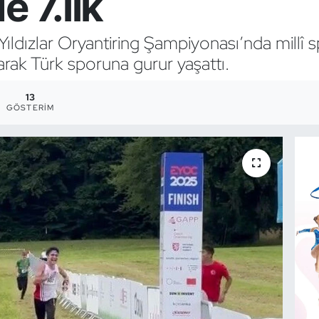
 7.lik
ldızlar Oryantiring Şampiyonası’nda millî 
rak Türk sporuna gurur yaşattı.
13
GÖSTERIM