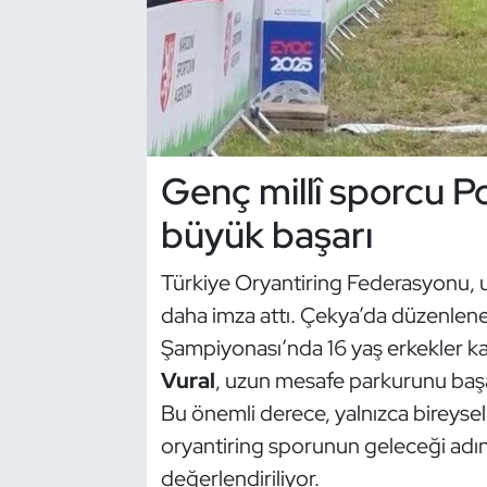
Dans Sporları
Dövüş Sanatı
E-Spor
Genç millî sporcu P
Eskrim
büyük başarı
Futbol
Türkiye Oryantiring Federasyonu, ul
daha imza attı. Çekya’da düzenlene
Futsal
Şampiyonası’nda 16 yaş erkekler ka
Vural
, uzun mesafe parkurunu baş
Genel
Bu önemli derece, yalnızca bireysel
Golf
oryantiring sporunun geleceği adın
değerlendiriliyor.