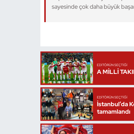
sayesinde çok daha büyük başarı
Oryantiring
Özel Sporcular
Paralimpik
Ragbi
EDITÖRÜN SEÇTIĞI
Satranç
A MİLLİ TAK
Su Topu
EDITÖRÜN SEÇTIĞI
Sualtı Sporları
İstanbul’da 
tamamlandı
Tekvando
Tenis