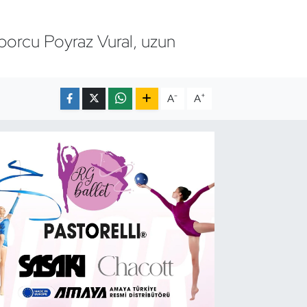
sporcu Poyraz Vural, uzun
-
+
A
A