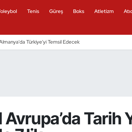
oleybol
Tenis
Güreş
Boks
Atletizm
Atıc
ri Almanya'da Türkiye'yi Temsil Edecek
 Avrupa’da Tarih 