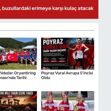
 buzullardaki erimeye karşı kulaç atacak
ıldızlar Oryantiring
Poyraz Vural Avrupa 5'incisi
ası'nda Tarihi
Oldu