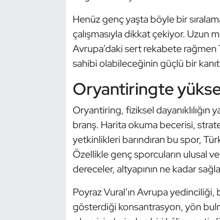
Güreş
Henüz genç yaşta böyle bir sıralama
Halter
çalışmasıyla dikkat çekiyor. Uzun
Avrupa’daki sert rekabete rağmen T
Hava Sporları
sahibi olabileceğinin güçlü bir kanıtı
Hentbol
Oryantiringte yükse
İşitme Engelli Sporcular
Oryantiring, fiziksel dayanıklılığın ya
branş. Harita okuma becerisi, strate
Judo ve Kuraş
yetkinlikleri barındıran bu spor, Tü
Özellikle genç sporcuların ulusal ve 
Kano ve Rafting
dereceler, altyapının ne kadar sağ
Karate
Poyraz Vural’ın Avrupa yedinciliği, 
Kayak
gösterdiği konsantrasyon, yön bulma