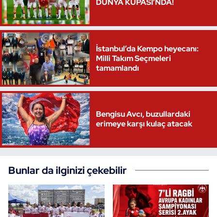
DÜNYA KUPASI’NDA!
Triatlon
Voleybol
İstanbul’da Kempo heyecanı:
Milli Takım Seçmeleri
tamamlandı
Vücut Geliştirme Fitness
Wushu Kungfu
Bengisu Avcı, buzullardaki
Yelken
erimeye karşı kulaç atacak
Yüzme
Bunlar da ilginizi çekebilir