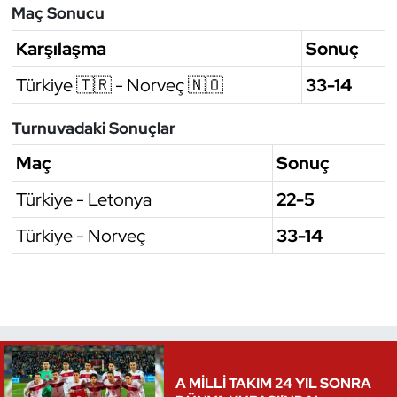
Maç Sonucu
Oryantiring
Karşılaşma
Sonuç
Özel Sporcular
Türkiye 🇹🇷 - Norveç 🇳🇴
33-14
Paralimpik
Turnuvadaki Sonuçlar
Ragbi
Maç
Sonuç
Türkiye - Letonya
22-5
Satranç
Türkiye - Norveç
33-14
Su Topu
Sualtı Sporları
Tekvando
A MİLLİ TAKIM 24 YIL SONRA
Tenis