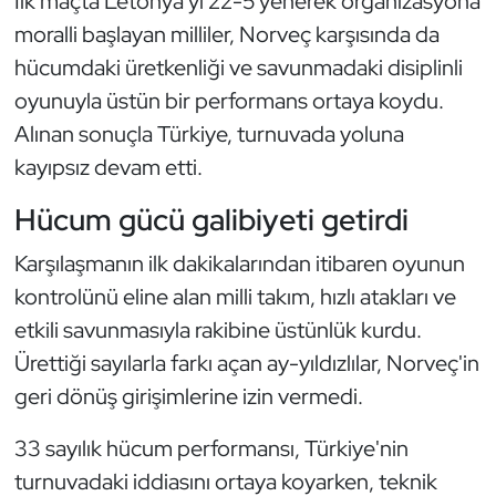
İlk maçta Letonya'yı 22-5 yenerek organizasyona
Güreş
moralli başlayan milliler, Norveç karşısında da
Halter
hücumdaki üretkenliği ve savunmadaki disiplinli
oyunuyla üstün bir performans ortaya koydu.
Hava Sporları
Alınan sonuçla Türkiye, turnuvada yoluna
kayıpsız devam etti.
Hentbol
Hücum gücü galibiyeti getirdi
İşitme Engelli Sporcular
Karşılaşmanın ilk dakikalarından itibaren oyunun
Judo ve Kuraş
kontrolünü eline alan milli takım, hızlı atakları ve
etkili savunmasıyla rakibine üstünlük kurdu.
Kano ve Rafting
Ürettiği sayılarla farkı açan ay-yıldızlılar, Norveç'in
geri dönüş girişimlerine izin vermedi.
Karate
33 sayılık hücum performansı, Türkiye'nin
Kayak
turnuvadaki iddiasını ortaya koyarken, teknik