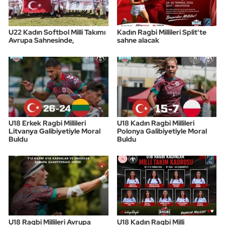
U22 Kadın Softbol Milli Takımı
Kadın Ragbi Millileri Split'te
Avrupa Sahnesinde,
sahne alacak
U18 Erkek Ragbi Millileri
U18 Kadın Ragbi Millileri
Litvanya Galibiyetiyle Moral
Polonya Galibiyetiyle Moral
Buldu
Buldu
U18 Ragbi Millileri Avrupa
U18 Kadın Ragbi Milli