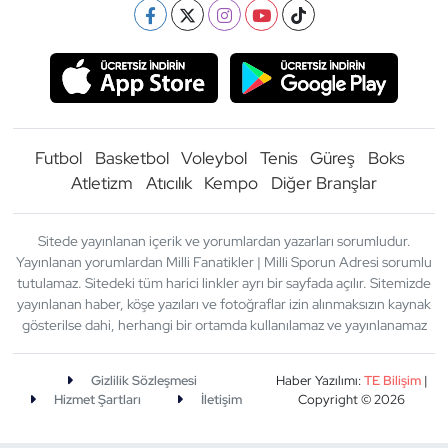
Futbol
Basketbol
Voleybol
Tenis
Güreş
Boks
Atletizm
Atıcılık
Kempo
Diğer Branşlar
Sitede yayınlanan içerik ve yorumlardan yazarları sorumludur.
Yayınlanan yorumlardan Milli Fanatikler | Milli Sporun Adresi sorumlu
tutulamaz. Sitedeki tüm harici linkler ayrı bir sayfada açılır. Sitemizde
yayınlanan haber, köşe yazıları ve fotoğraflar izin alınmaksızın kaynak
gösterilse dahi, herhangi bir ortamda kullanılamaz ve yayınlanamaz
Gizlilik Sözleşmesi
Haber Yazılımı:
TE Bilişim
|
Hizmet Şartları
İletişim
Copyright © 2026