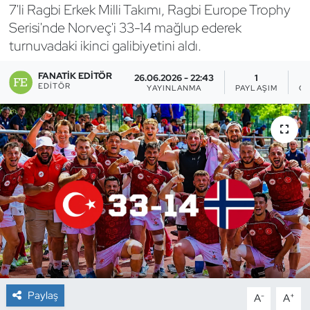
7'li Ragbi Erkek Milli Takımı, Ragbi Europe Trophy
Bocce Bowling Dart
Serisi'nde Norveç'i 33-14 mağlup ederek
turnuvadaki ikinci galibiyetini aldı.
Boks
FANATIK EDITÖR
26.06.2026 - 22:43
1
EDITÖR
YAYINLANMA
PAYLAŞIM
G
Briç
Buz Hokeyi
Buz Pateni
Çim Hokeyi
Cimnastik
Curling
Paylaş
-
+
A
A
Dağcılık