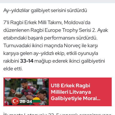
Ay-yıldızlılar galibiyet serisini sürdürdü
Dans Sporları
7'li Ragbi Erkek Milli Takımı, Moldova'da
Dövüş Sanatı
düzenlenen Ragbi Europe Trophy Serisi 2. Ayak
etabındaki başarılı performansını sürdürdü.
E-Spor
Turnuvadaki ikinci maçında Norveç ile karşı
Eskrim
karşıya gelen ay-yıldızlı ekip, etkili oyunuyla
rakibini
33-14
mağlup ederek ikinci galibiyetini
Futbol
elde etti.
Futsal
U18 Erkek Ragbi
Genel
Millileri Litvanya
Galibiyetiyle Moral
Golf
Buldu