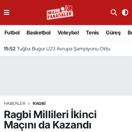
Atıcılık
Futbol
Basketbol
Voleybol
Tenis
Güreş
B
Atletizm
15:52
Tuğba Bugur U23 Avrupa Şampiyonu Oldu
Badminton
Basketbol
Beyzbol
Bilardo
HABERLER
RAGBI
Ragbi Millileri İkinci
Binicilik
Maçını da Kazandı
Bisiklet