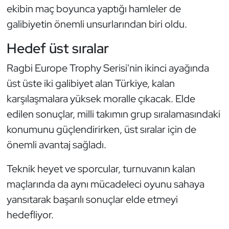
ekibin maç boyunca yaptığı hamleler de
Kempo
galibiyetin önemli unsurlarından biri oldu.
Kick Boks
Hedef üst sıralar
Kürek
Ragbi Europe Trophy Serisi'nin ikinci ayağında
üst üste iki galibiyet alan Türkiye, kalan
Masa Tenisi
karşılaşmalara yüksek moralle çıkacak. Elde
edilen sonuçlar, milli takımın grup sıralamasındaki
Modern Pentatlon
konumunu güçlendirirken, üst sıralar için de
Motor Sporları
önemli avantaj sağladı.
Muay Thai
Teknik heyet ve sporcular, turnuvanın kalan
maçlarında da aynı mücadeleci oyunu sahaya
Okçuluk
yansıtarak başarılı sonuçlar elde etmeyi
hedefliyor.
Optimist