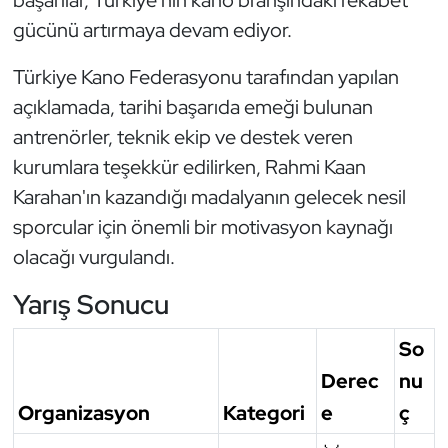
gücünü artırmaya devam ediyor.
Triatlon
Türkiye Kano Federasyonu tarafından yapılan
Voleybol
açıklamada, tarihi başarıda emeği bulunan
antrenörler, teknik ekip ve destek veren
Vücut Geliştirme Fitness
kurumlara teşekkür edilirken, Rahmi Kaan
Wushu Kungfu
Karahan'ın kazandığı madalyanın gelecek nesil
sporcular için önemli bir motivasyon kaynağı
Yelken
olacağı vurgulandı.
Yüzme
Yarış Sonucu
So
Derec
nu
Organizasyon
Kategori
e
ç