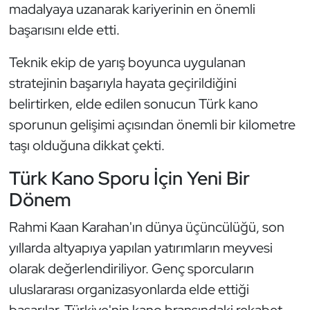
madalyaya uzanarak kariyerinin en önemli
Oryantiring
başarısını elde etti.
Özel Sporcular
Teknik ekip de yarış boyunca uygulanan
stratejinin başarıyla hayata geçirildiğini
Paralimpik
belirtirken, elde edilen sonucun Türk kano
sporunun gelişimi açısından önemli bir kilometre
Ragbi
taşı olduğuna dikkat çekti.
Satranç
Türk Kano Sporu İçin Yeni Bir
Dönem
Su Topu
Rahmi Kaan Karahan'ın dünya üçüncülüğü, son
Sualtı Sporları
yıllarda altyapıya yapılan yatırımların meyvesi
olarak değerlendiriliyor. Genç sporcuların
Tekvando
uluslararası organizasyonlarda elde ettiği
Tenis
başarılar, Türkiye'nin kano branşındaki rekabet