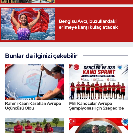
Bengisu Avcı, buzullardaki
erimeye karşı kulaç atacak
Bunlar da ilginizi çekebilir
Rahmi Kaan Karahan Avrupa
Milli Kanocular Avrupa
Üçüncüsü Oldu
Şampiyonası İçin Szeged'de