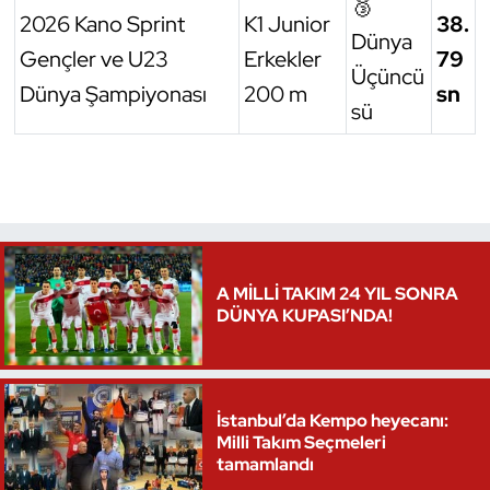
🥉
2026 Kano Sprint
K1 Junior
38.
Dünya
Gençler ve U23
Erkekler
79
Üçüncü
Dünya Şampiyonası
200 m
sn
sü
A MİLLİ TAKIM 24 YIL SONRA
DÜNYA KUPASI’NDA!
İstanbul’da Kempo heyecanı:
Milli Takım Seçmeleri
tamamlandı