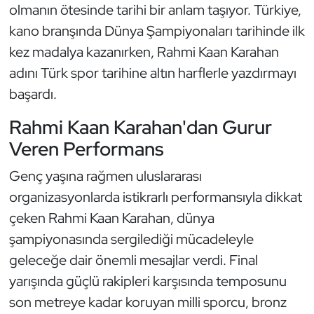
olmanın ötesinde tarihi bir anlam taşıyor. Türkiye,
Kempo
kano branşında Dünya Şampiyonaları tarihinde ilk
Kick Boks
kez madalya kazanırken, Rahmi Kaan Karahan
adını Türk spor tarihine altın harflerle yazdırmayı
Kürek
başardı.
Masa Tenisi
Rahmi Kaan Karahan'dan Gurur
Veren Performans
Modern Pentatlon
Genç yaşına rağmen uluslararası
Motor Sporları
organizasyonlarda istikrarlı performansıyla dikkat
çeken Rahmi Kaan Karahan, dünya
Muay Thai
şampiyonasında sergilediği mücadeleyle
geleceğe dair önemli mesajlar verdi. Final
Okçuluk
yarışında güçlü rakipleri karşısında temposunu
Optimist
son metreye kadar koruyan milli sporcu, bronz