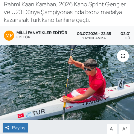
Rahmi Kaan Karahan, 2026 Kano Sprint Gençler
Bocce Bowling Dart
ve U23 Dünya Şampiyonası'nda bronz madalya
kazanarak Türk kano tarihine geçti.
Boks
MILLI FANATIKLER EDITÖR
03.07.2026 - 23:35
03.07.2
EDITÖR
YAYINLANMA
GÜN
Briç
Buz Hokeyi
Buz Pateni
Çim Hokeyi
Cimnastik
Curling
Paylaş
-
+
A
A
Dağcılık