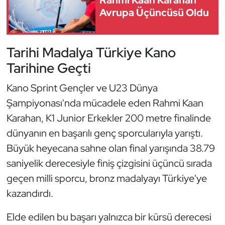
Rahmi Kaan Karahan
Güreş
Avrupa Üçüncüsü Oldu
Halter
Tarihi Madalya Türkiye Kano
Hava Sporları
Tarihine Geçti
Hentbol
Kano Sprint Gençler ve U23 Dünya
Şampiyonası'nda mücadele eden Rahmi Kaan
İşitme Engelli Sporcular
Karahan, K1 Junior Erkekler 200 metre finalinde
Judo ve Kuraş
dünyanın en başarılı genç sporcularıyla yarıştı.
Büyük heyecana sahne olan final yarışında 38.79
Kano ve Rafting
saniyelik derecesiyle finiş çizgisini üçüncü sırada
geçen milli sporcu, bronz madalyayı Türkiye'ye
Karate
kazandırdı.
Kayak
Elde edilen bu başarı yalnızca bir kürsü derecesi