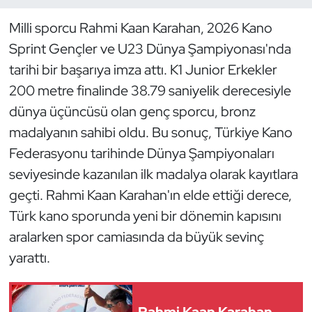
Milli sporcu Rahmi Kaan Karahan, 2026 Kano
Dans Sporları
Sprint Gençler ve U23 Dünya Şampiyonası'nda
Dövüş Sanatı
tarihi bir başarıya imza attı. K1 Junior Erkekler
200 metre finalinde 38.79 saniyelik derecesiyle
E-Spor
dünya üçüncüsü olan genç sporcu, bronz
madalyanın sahibi oldu. Bu sonuç, Türkiye Kano
Eskrim
Federasyonu tarihinde Dünya Şampiyonaları
seviyesinde kazanılan ilk madalya olarak kayıtlara
Futbol
geçti. Rahmi Kaan Karahan'ın elde ettiği derece,
Futsal
Türk kano sporunda yeni bir dönemin kapısını
aralarken spor camiasında da büyük sevinç
Genel
yarattı.
Golf