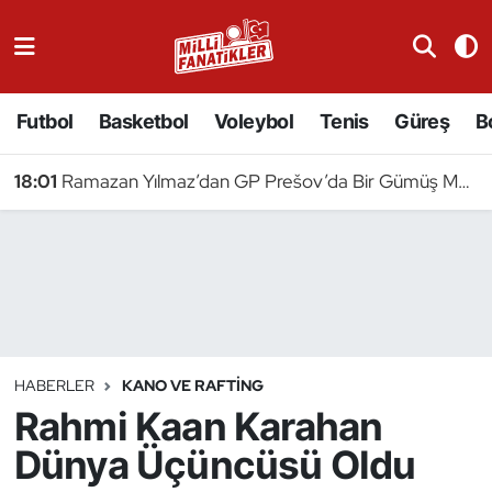
Atıcılık
Futbol
Basketbol
Voleybol
Tenis
Güreş
B
Atletizm
18:01
Ramazan Yılmaz’dan GP Prešov’da Bir Gümüş Madalya Daha
Badminton
Basketbol
Beyzbol
Bilardo
HABERLER
KANO VE RAFTING
Rahmi Kaan Karahan
Binicilik
Dünya Üçüncüsü Oldu
Bisiklet