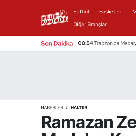
Futbol
Basketbol
V
Atıcılık
Diğer Branşlar
Atletizm
Son Dakika
00:54
Trabzon'da Madaly
Badminton
Basketbol
Beyzbol
Bilardo
HABERLER
HALTER
Ramazan Zey
Binicilik
Bisiklet