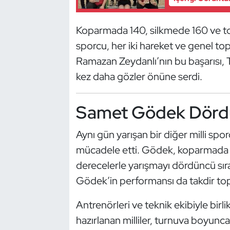
Güreş
Koparmada 140, silkmede 160 ve to
Halter
sporcu, her iki hareket ve genel to
Hava Sporları
Ramazan Zeydanlı’nın bu başarısı, T
kez daha gözler önüne serdi.
Hentbol
Samet Gödek Dörd
İşitme Engelli Sporcular
Aynı gün yarışan bir diğer milli sp
Judo ve Kuraş
mücadele etti. Gödek, koparmada 1
Kano ve Rafting
derecelerle yarışmayı dördüncü sı
Gödek’in performansı da takdir top
Karate
Antrenörleri ve teknik ekibiyle bir
Kayak
hazırlanan milliler, turnuva boyun