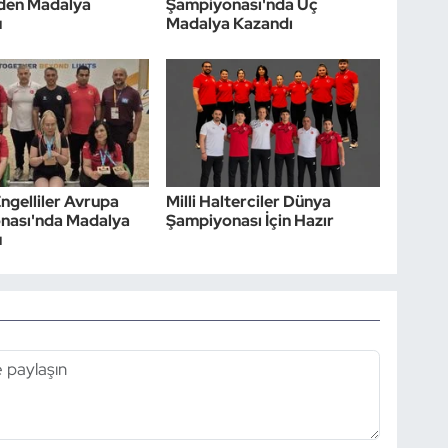
nden Madalya
Şampiyonası'nda Üç
u
Madalya Kazandı
gelliler Avrupa
Milli Halterciler Dünya
nası'nda Madalya
Şampiyonası İçin Hazır
u