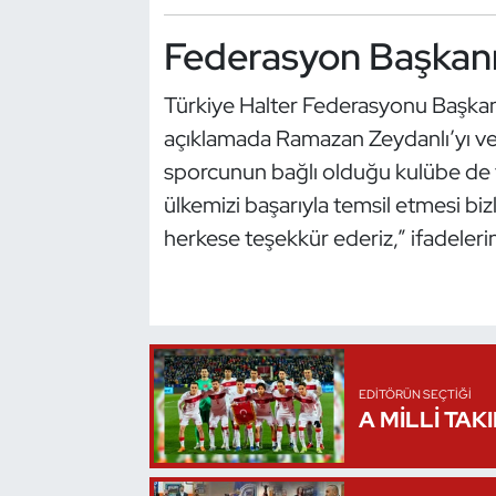
Kempo
Federasyon Başkanı
Kick Boks
Türkiye Halter Federasyonu Başkanı
Kürek
açıklamada Ramazan Zeydanlı’yı ve 
sporcunun bağlı olduğu kulübe de 
Masa Tenisi
ülkemizi başarıyla temsil etmesi bi
herkese teşekkür ederiz,” ifadelerin
Modern Pentatlon
Motor Sporları
Muay Thai
EDITÖRÜN SEÇTIĞI
Okçuluk
A MİLLİ TAK
Optimist