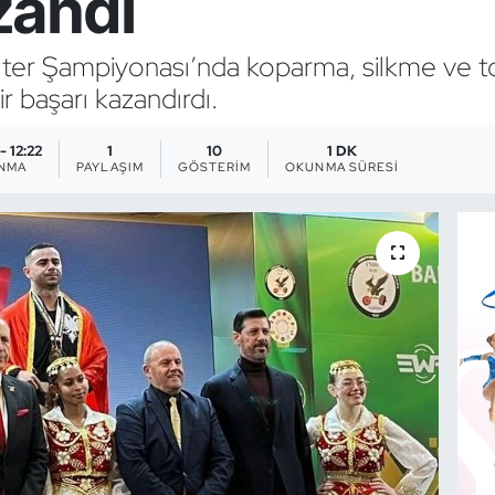
zandı
lter Şampiyonası’nda koparma, silkme ve
r başarı kazandırdı.
- 12:22
1
10
1 DK
ANMA
PAYLAŞIM
GÖSTERIM
OKUNMA SÜRESI