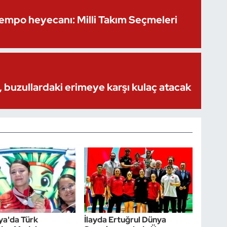
Kempo heyecanı: Milli Takım Seçmeleri
 buzullardaki erimeye karşı kulaç atacak
ya'da Türk
İlayda Ertuğrul Dünya