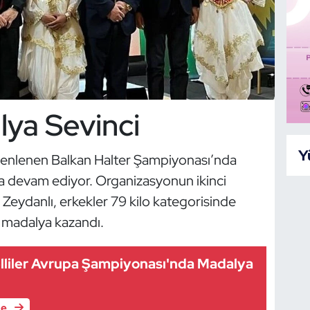
lya Sevinci
Y
zenlenen Balkan Halter Şampiyonası’nda
aya devam ediyor. Organizasyonun ikinci
ydanlı, erkekler 79 kilo kategorisinde
 madalya kazandı.
liler Avrupa Şampiyonası'nda Madalya
le