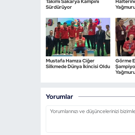
Takımı Sakarya Kampını
Halteri
Sürdürüyor
Yağmur
Triatlon
Voleybol
Vücut Geliştirme Fitness
Wushu Kungfu
Mustafa Hamza Ciğer
Görme En
Silkmede Dünya İkincisi Oldu
Şampiyo
Yağmur
Yelken
Yüzme
Yorumlar