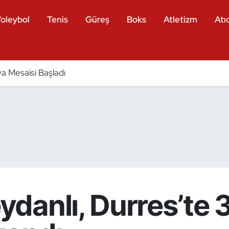
oleybol
Tenis
Güreş
Boks
Atletizm
Atıc
a Mesaisi Başladı
danlı, Durres’te