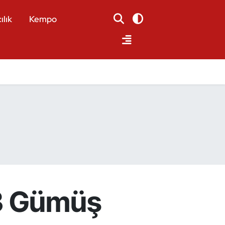
ılık
Kempo
 3 Gümüş