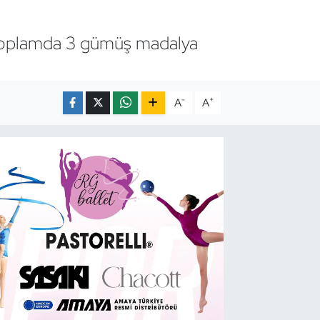
 toplamda 3 gümüş madalya
-
+
A
A