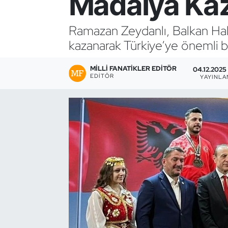
Madalya Ka
Bocce Bowling Dart
Ramazan Zeydanlı, Balkan Ha
kazanarak Türkiye’ye önemli bi
Boks
MILLI FANATIKLER EDITÖR
Briç
04.12.2025 
EDITÖR
YAYINL
Buz Hokeyi
Buz Pateni
Çim Hokeyi
Cimnastik
Curling
Dağcılık