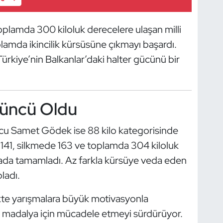
plamda 300 kiloluk derecelere ulaşan milli
plamda ikincilik kürsüsüne çıkmayı başardı.
ürkiye’nin Balkanlar’daki halter gücünü bir
üncü Oldu
orcu Samet Gödek ise 88 kilo kategorisinde
41, silkmede 163 ve toplamda 304 kiloluk
rada tamamladı. Az farkla kürsüye veda eden
ladı.
likte yarışmalara büyük motivasyonla
ca madalya için mücadele etmeyi sürdürüyor.