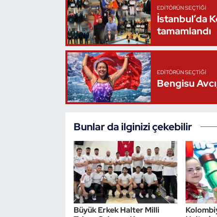
EDITÖRÜN SEÇTIĞI
Oryantiring
İstanbul’da 
tamamlandı
Özel Sporcular
Paralimpik
EDITÖRÜN SEÇTIĞI
Bengisu Avcı,
Ragbi
Satranç
Bunlar da ilginizi çekebilir
Su Topu
Sualtı Sporları
Tekvando
Büyük Erkek Halter Milli
Kolombi
Tenis