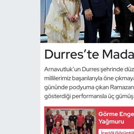
Dans Sporları
Dövüş Sanatı
E-Spor
Durres’te Mada
Eskrim
Arnavutluk’un Durres şehrinde dü
Futbol
millilerimiz başarılarıyla öne çıkm
gününde podyuma çıkan Ramazan Ze
Futsal
gösterdiği performansla üç gümüş
Genel
Görme Engel
Yağmuru
Golf
İçeriği Görüntü