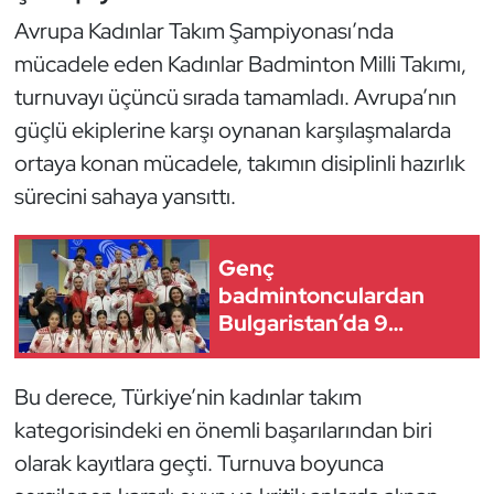
Güreş
Avrupa Kadınlar Takım Şampiyonası’nda
mücadele eden Kadınlar Badminton Milli Takımı,
Halter
turnuvayı üçüncü sırada tamamladı. Avrupa’nın
Hava Sporları
güçlü ekiplerine karşı oynanan karşılaşmalarda
ortaya konan mücadele, takımın disiplinli hazırlık
Hentbol
sürecini sahaya yansıttı.
İşitme Engelli Sporcular
Genç
Judo ve Kuraş
badmintonculardan
Bulgaristan’da 9
Kano ve Rafting
madalya
Bu derece, Türkiye’nin kadınlar takım
Karate
kategorisindeki en önemli başarılarından biri
Kayak
olarak kayıtlara geçti. Turnuva boyunca