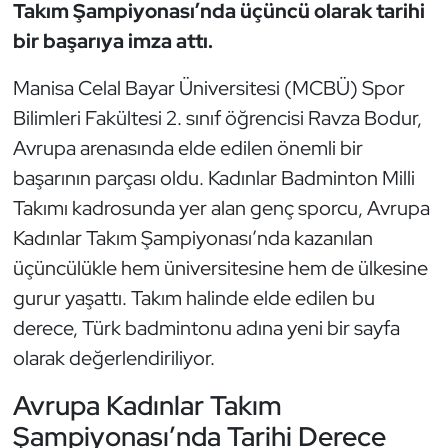
Takım Şampiyonası’nda üçüncü olarak tarihi
bir başarıya imza attı.
Dans Sporları
Manisa Celal Bayar Üniversitesi (MCBÜ) Spor
Dövüş Sanatı
Bilimleri Fakültesi 2. sınıf öğrencisi Ravza Bodur,
Avrupa arenasında elde edilen önemli bir
E-Spor
başarının parçası oldu. Kadınlar Badminton Milli
Eskrim
Takımı kadrosunda yer alan genç sporcu, Avrupa
Kadınlar Takım Şampiyonası’nda kazanılan
Futbol
üçüncülükle hem üniversitesine hem de ülkesine
gurur yaşattı. Takım halinde elde edilen bu
Futsal
derece, Türk badmintonu adına yeni bir sayfa
Genel
olarak değerlendiriliyor.
Avrupa Kadınlar Takım
Golf
Şampiyonası’nda Tarihi Derece