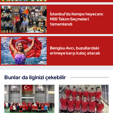
İstanbul’da Kempo heyecanı:
Milli Takım Seçmeleri
tamamlandı
Bengisu Avcı, buzullardaki
erimeye karşı kulaç atacak
Bunlar da ilginizi çekebilir