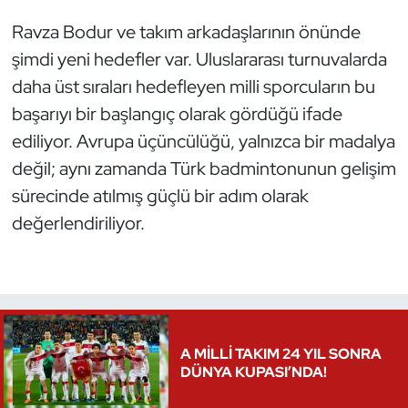
Ravza Bodur ve takım arkadaşlarının önünde
Triatlon
şimdi yeni hedefler var. Uluslararası turnuvalarda
Voleybol
daha üst sıraları hedefleyen milli sporcuların bu
başarıyı bir başlangıç olarak gördüğü ifade
Vücut Geliştirme Fitness
ediliyor. Avrupa üçüncülüğü, yalnızca bir madalya
değil; aynı zamanda Türk badmintonunun gelişim
Wushu Kungfu
sürecinde atılmış güçlü bir adım olarak
değerlendiriliyor.
Yelken
Yüzme
A MİLLİ TAKIM 24 YIL SONRA
DÜNYA KUPASI’NDA!