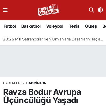
Atıcılık
Futbol
Basketbol
Voleybol
Tenis
Güreş
B
Atletizm
20:26
Milli Satranççılar Yeni Unvanlarla Başarılarını Taçlandırdı
Badminton
Basketbol
Beyzbol
Bilardo
HABERLER
BADMINTON
Ravza Bodur Avrupa
Binicilik
Üçüncülüğü Yaşadı
Bisiklet