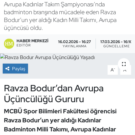
Avrupa Kadınlar Takım Şampiyonası’nda
Bocce Bowling Dart
badminton branşında mücadele eden Ravza
Bodur’un yer aldığı Kadın Milli Takımı, Avrupa
Boks
üçüncüsü oldu.
Briç
HABER MERKEZI
16.02.2026 - 16:27
17.03.2026 - 16:10
EDITÖR
YAYINLANMA
GÜNCELLEME
Buz Hokeyi
Paylaş
-
+
A
A
Buz Pateni
Ravza Bodur’dan Avrupa
Çim Hokeyi
Üçüncülüğü Gururu
Cimnastik
MCBÜ Spor Bilimleri Fakültesi öğrencisi
Curling
Ravza Bodur’un yer aldığı Kadınlar
Badminton Milli Takımı, Avrupa Kadınlar
Dağcılık