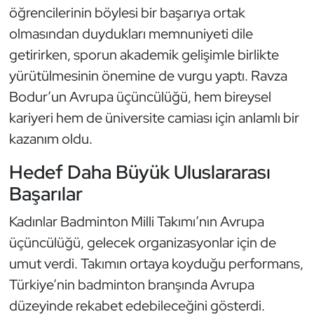
öğrencilerinin böylesi bir başarıya ortak
Oryantiring
olmasından duydukları memnuniyeti dile
getirirken, sporun akademik gelişimle birlikte
Özel Sporcular
yürütülmesinin önemine de vurgu yaptı. Ravza
Paralimpik
Bodur’un Avrupa üçüncülüğü, hem bireysel
kariyeri hem de üniversite camiası için anlamlı bir
Ragbi
kazanım oldu.
Satranç
Hedef Daha Büyük Uluslararası
Başarılar
Su Topu
Kadınlar Badminton Milli Takımı’nın Avrupa
Sualtı Sporları
üçüncülüğü, gelecek organizasyonlar için de
umut verdi. Takımın ortaya koyduğu performans,
Tekvando
Türkiye’nin badminton branşında Avrupa
düzeyinde rekabet edebileceğini gösterdi.
Tenis