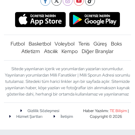
Futbol
Basketbol
Voleybol
Tenis
Güreş
Boks
Atletizm
Atıcılık
Kempo
Diğer Branşlar
Sitede yayınlanan içerik ve yorumlardan yazarları sorumludur.
Yayınlanan yorumlardan Milli Fanatikler | Milli Sporun Adresi sorumlu
tutulamaz. Sitedeki tüm harici linkler ayrı bir sayfada açılır. Sitemizde
yayınlanan haber, köşe yazıları ve fotoğraflar izin alınmaksızın kaynak
gösterilse dahi, herhangi bir ortamda kullanılamaz ve yayınlanamaz
Gizlilik Sözleşmesi
Haber Yazılımı:
TE Bilişim
|
Hizmet Şartları
İletişim
Copyright © 2026