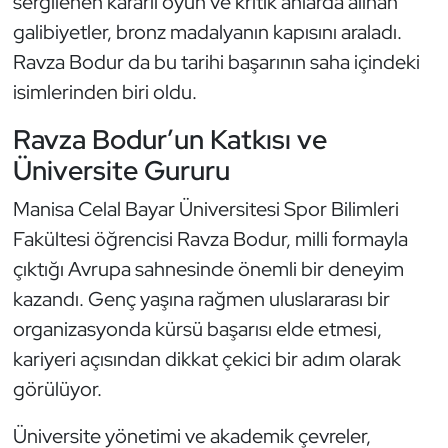
sergilenen kararlı oyun ve kritik anlarda alınan
Kempo
galibiyetler, bronz madalyanın kapısını araladı.
Ravza Bodur da bu tarihi başarının saha içindeki
Kick Boks
isimlerinden biri oldu.
Kürek
Ravza Bodur’un Katkısı ve
Üniversite Gururu
Masa Tenisi
Manisa Celal Bayar Üniversitesi Spor Bilimleri
Modern Pentatlon
Fakültesi öğrencisi Ravza Bodur, milli formayla
çıktığı Avrupa sahnesinde önemli bir deneyim
Motor Sporları
kazandı. Genç yaşına rağmen uluslararası bir
Muay Thai
organizasyonda kürsü başarısı elde etmesi,
kariyeri açısından dikkat çekici bir adım olarak
Okçuluk
görülüyor.
Optimist
Üniversite yönetimi ve akademik çevreler,