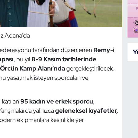
ez Adana’da
Federasyonu tarafından düzenlenen
Remy-i
Y
upası
, bu yıl
8-9 Kasım tarihlerinde
i Örcün Kamp Alanı’nda
gerçekleştirilecek.
nu yaşatmak isteyen sporcuları ve
n katılan
95 kadın ve erkek sporcu
,
Yarışmalarda yalnızca
geleneksel kıyafetler,
odern ekipmanlara kesinlikle yer