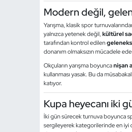
Güreş
Modern değil, gelen
Halter
Yarışma, klasik spor turnuvalarınd
Hava Sporları
yalnızca yetenek değil,
kültürel s
tarafından kontrol edilen
gelenekse
Hentbol
donanım olmaksızın mücadele ede
İşitme Engelli Sporcular
Okçuların yarışma boyunca
nişan 
kullanması yasak. Bu da müsabakala
Judo ve Kuraş
katıyor.
Kano ve Rafting
Kupa heyecanı iki g
Karate
İki gün sürecek turnuva boyunca sp
Kayak
sergileyerek kategorilerinde en iyi 