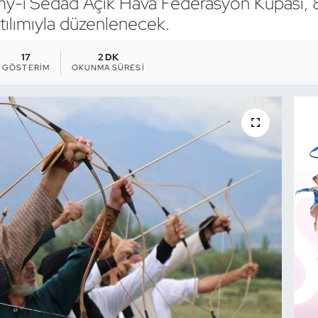
y-i Sedad Açık Hava Federasyon Kupası, 8
ılımıyla düzenlenecek.
17
2 DK
GÖSTERIM
OKUNMA SÜRESI