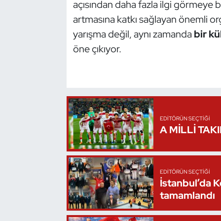
açısından daha fazla ilgi görmeye b
Oryantiring
artmasına katkı sağlayan önemli or
yarışma değil, aynı zamanda
bir kü
Özel Sporcular
öne çıkıyor.
Paralimpik
Ragbi
Satranç
EDITÖRÜN SEÇTIĞI
A MİLLİ TAK
Su Topu
Sualtı Sporları
EDITÖRÜN SEÇTIĞI
İstanbul’da 
Tekvando
tamamlandı
Tenis