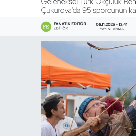
Geleneksel Türk Okçuluk Rem
Çukurova’da 95 sporcunun kat
Bocce Bowling Dart
FANATIK EDITÖR
06.11.2025 - 12:41
Boks
EDITÖR
YAYINLANMA
Briç
Buz Hokeyi
Buz Pateni
Çim Hokeyi
Cimnastik
Curling
Dağcılık