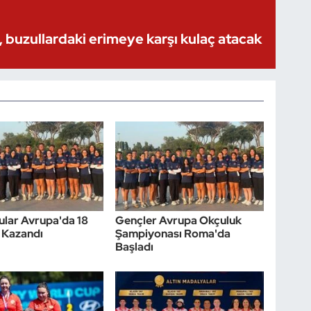
 buzullardaki erimeye karşı kulaç atacak
çular Avrupa'da 18
Gençler Avrupa Okçuluk
 Kazandı
Şampiyonası Roma'da
Başladı