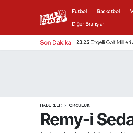
Futbol
Basketbol
V
Atıcılık
Diğer Branşlar
Atletizm
Son Dakika
23:25
Engelli Golf Millile
Badminton
Basketbol
Beyzbol
Bilardo
HABERLER
OKÇULUK
Remy-i Seda
Binicilik
Bisiklet