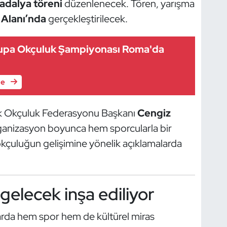
adalya töreni
düzenlenecek. Tören, yarışma
Alanı’nda
gerçekleştirilecek.
upa Okçuluk Şampiyonası Roma'da
le
k Okçuluk Federasyonu Başkanı
Cengiz
ganizasyon boyunca hem sporcularla bir
kçuluğun gelişimine yönelik açıklamalarda
 gelecek inşa ediliyor
arda hem spor hem de kültürel miras