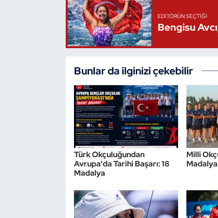
EDITÖRÜN SEÇTIĞI
Triatlon
Bengisu Avcı,
Voleybol
Vücut Geliştirme Fitness
Bunlar da ilginizi çekebilir
Wushu Kungfu
Yelken
Yüzme
Türk Okçuluğundan
Milli Ok
Avrupa'da Tarihi Başarı: 18
Madalya
Madalya