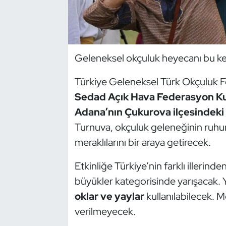
Dans Sporları
Dövüş Sanatı
Geleneksel okçuluk heyecanı bu k
E-Spor
Türkiye Geleneksel Türk Okçuluk 
Sedad Açık Hava Federasyon K
Eskrim
Adana’nın Çukurova ilçesindek
Turnuva, okçuluk geleneğinin ruhu
Futbol
meraklılarını bir araya getirecek.
Futsal
Etkinliğe Türkiye’nin farklı illerinde
Genel
büyükler kategorisinde yarışacak. 
oklar ve yaylar
kullanılabilecek. M
Golf
verilmeyecek.