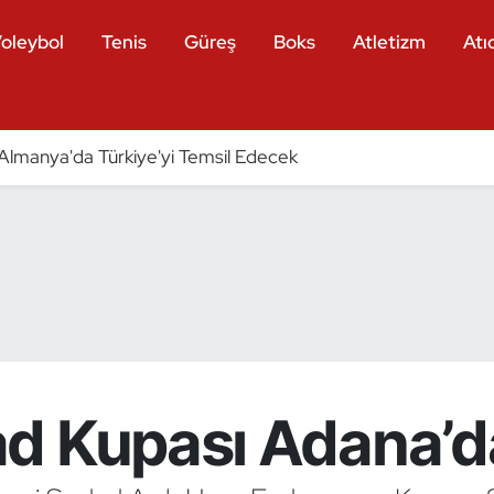
oleybol
Tenis
Güreş
Boks
Atletizm
Atıc
ri Almanya'da Türkiye'yi Temsil Edecek
d Kupası Adana’d