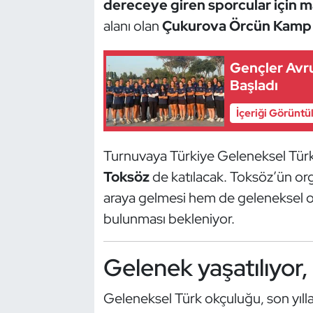
dereceye giren sporcular için m
Kempo
alanı olan
Çukurova Örcün Kamp 
Kick Boks
Gençler Avr
Kürek
Başladı
İçeriği Görüntü
Masa Tenisi
Turnuvaya Türkiye Geleneksel Tür
Modern Pentatlon
Toksöz
de katılacak. Toksöz’ün or
Motor Sporları
araya gelmesi hem de geleneksel o
bulunması bekleniyor.
Muay Thai
Gelenek yaşatılıyor,
Okçuluk
Geleneksel Türk okçuluğu, son yıll
Optimist