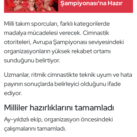
Güreş
Şampiyonası'na Hazır
Halter
Milli takım sporcuları, farklı kategorilerde
madalya mücadelesi verecek. Cimnastik
Hava Sporları
otoriteleri, Avrupa Şampiyonası seviyesindeki
Hentbol
organizasyonların yüksek rekabet ortamı
sunduğunu belirtiyor.
İşitme Engelli Sporcular
Uzmanlar, ritmik cimnastikte teknik uyum ve hata
Judo ve Kuraş
payının sonuçlarda belirleyici olduğunu ifade
ediyor.
Kano ve Rafting
Milliler hazırlıklarını tamamladı
Karate
Ay-yıldızlı ekip, organizasyon öncesindeki
Kayak
çalışmalarını tamamladı.