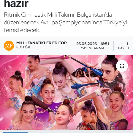
hazır
Bocce Bowling Dart
Ritmik Cimnastik Milli Takımı, Bulgaristan’da
düzenlenecek Avrupa Şampiyonası’nda Türkiye’yi
Boks
temsil edecek.
Briç
MILLI FANATIKLER EDITÖR
26.05.2026 - 16:51
1
EDITÖR
YAYINLANMA
PAYLAŞ
Buz Hokeyi
Buz Pateni
Çim Hokeyi
Cimnastik
Curling
Dağcılık