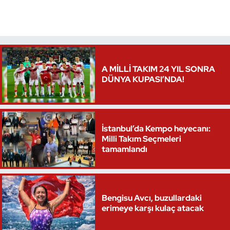
Triatlon
Voleybol
A MİLLİ TAKIM 24 YIL SONRA
Vücut Geliştirme Fitness
DÜNYA KUPASI’NDA!
Wushu Kungfu
Yelken
İstanbul’da Kempo heyecanı:
Milli Takım Seçmeleri
tamamlandı
Yüzme
Bengisu Avcı, buzullardaki
erimeye karşı kulaç atacak