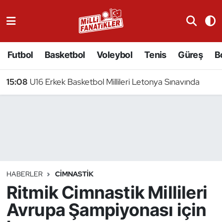
Atıcılık
Futbol
Basketbol
Voleybol
Tenis
Güreş
B
Atletizm
15:08
U16 Erkek Basketbol Millileri Letonya Sınavında
Badminton
Basketbol
Beyzbol
Bilardo
HABERLER
CIMNASTIK
Ritmik Cimnastik Millileri
Binicilik
Avrupa Şampiyonası için
Bisiklet