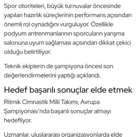
Spor otoriteleri, büyük turnuvalar öncesinde
Kempo
yapılan hazırlık süreçlerinin performans açısından
Kick Boks
önemli rol oynadığını vurguluyor. Özellikle
podyum antrenmanlarının sporcuların yarışma
Kürek
salonuna uyum sağlaması açısından dikkat çekici
olduğu belirtiliyor.
Masa Tenisi
Teknik ekiplerin de şampiyona öncesi son
Modern Pentatlon
değerlendirmelerini yaptığı açıklandı.
Motor Sporları
Hedef başarılı sonuçlar elde etmek
Muay Thai
Ritmik Cimnastik Milli Takımı, Avrupa
Şampiyonası’nda başarılı sonuçlar almayı
Okçuluk
hedefliyor.
Optimist
Uzmanlar, uluslararası organizasyonlarda elde