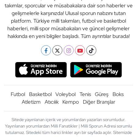
takımlar, sporcular ve müsabakalara dair son haberler ve
gelişmelerle karşınızda! Ulusal sporun nabzını tutan
platform. Türkiye milli takımları, futbol ve basketbol
haberleri, milli spor müsabakaları ve güncel gelişmeler
hakkında en yeni bilgiler başladı. Tüm ayrıntılar burada!
Futbol
Basketbol
Voleybol
Tenis
Güreş
Boks
Atletizm
Atıcılık
Kempo
Diğer Branşlar
Sitede yayınlanan içerik ve yorumlardan yazarları sorumludur.
Yayınlanan yorumlardan Milli Fanatikler | Milli Sporun Adresi sorumlu
tutulamaz. Sitedeki tüm harici linkler ayrı bir sayfada açılır. Sitemizde