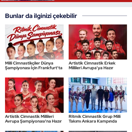
Bunlar da ilginizi çekebilir
Milli Cimnastikçiler Dünya
Artistik Cimnastik Erkek
Şampiyonası İçin Frankfurt'ta
Millileri Avrupa'ya Hazır
Artistik Cimnastik Millileri
Ritmik Cimnastik Grup Milli
Avrupa Şampiyonası'na Hazır
Takımı Ankara Kampında