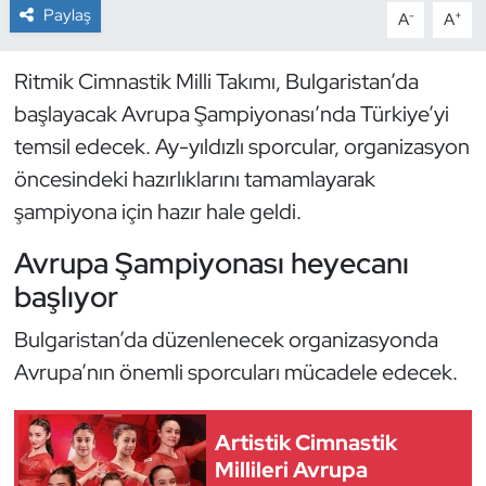
Paylaş
-
+
A
A
Dans Sporları
Ritmik Cimnastik Milli Takımı, Bulgaristan’da
Dövüş Sanatı
başlayacak Avrupa Şampiyonası’nda Türkiye’yi
temsil edecek. Ay-yıldızlı sporcular, organizasyon
E-Spor
öncesindeki hazırlıklarını tamamlayarak
şampiyona için hazır hale geldi.
Eskrim
Avrupa Şampiyonası heyecanı
Futbol
başlıyor
Futsal
Bulgaristan’da düzenlenecek organizasyonda
Avrupa’nın önemli sporcuları mücadele edecek.
Genel
Golf
Artistik Cimnastik
Millileri Avrupa