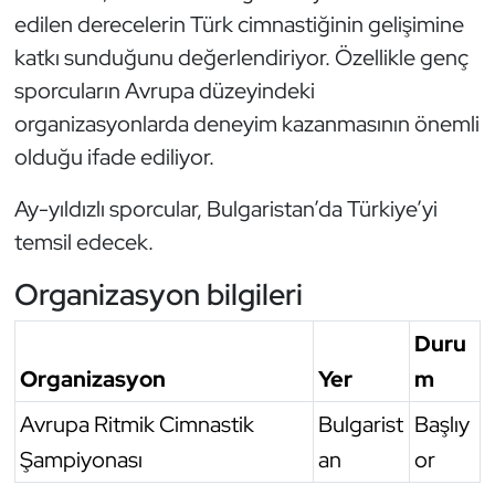
edilen derecelerin Türk cimnastiğinin gelişimine
Oryantiring
katkı sunduğunu değerlendiriyor. Özellikle genç
sporcuların Avrupa düzeyindeki
Özel Sporcular
organizasyonlarda deneyim kazanmasının önemli
Paralimpik
olduğu ifade ediliyor.
Ragbi
Ay-yıldızlı sporcular, Bulgaristan’da Türkiye’yi
temsil edecek.
Satranç
Organizasyon bilgileri
Su Topu
Duru
Sualtı Sporları
Organizasyon
Yer
m
Avrupa Ritmik Cimnastik
Bulgarist
Başlıy
Tekvando
Şampiyonası
an
or
Tenis