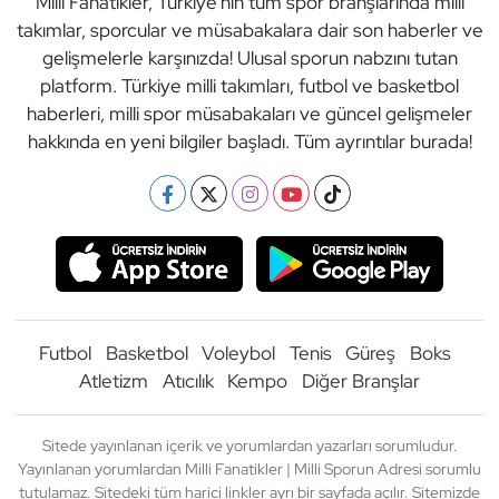
Milli Fanatikler, Türkiye'nin tüm spor branşlarında milli
takımlar, sporcular ve müsabakalara dair son haberler ve
gelişmelerle karşınızda! Ulusal sporun nabzını tutan
platform. Türkiye milli takımları, futbol ve basketbol
haberleri, milli spor müsabakaları ve güncel gelişmeler
hakkında en yeni bilgiler başladı. Tüm ayrıntılar burada!
Futbol
Basketbol
Voleybol
Tenis
Güreş
Boks
Atletizm
Atıcılık
Kempo
Diğer Branşlar
Sitede yayınlanan içerik ve yorumlardan yazarları sorumludur.
Yayınlanan yorumlardan Milli Fanatikler | Milli Sporun Adresi sorumlu
tutulamaz. Sitedeki tüm harici linkler ayrı bir sayfada açılır. Sitemizde