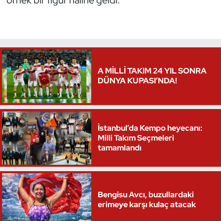
örnek bir figür haline geldi.
Triatlon
Voleybol
Vücut Geliştirme Fitness
A MİLLİ TAKIM 24 YIL SONRA
DÜNYA KUPASI’NDA!
Wushu Kungfu
Yelken
İstanbul’da Kempo heyecanı:
Milli Takım Seçmeleri
Yüzme
tamamlandı
Bengisu Avcı, buzullardaki
erimeye karşı kulaç atacak