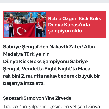
Dans Sporları
Rabia Özgen Kick Boks
Dövüş Sanatı
Dünya Kupası’nda
şampiyon oldu
E-Spor
Sabriye Şengül’den Nakavtlı Zafer! Altın
Eskrim
Madalya Türkiye’nin
Dünya Kick Boks Şampiyonu Sabriye
Futbol
Şengül, Vendetta Fight Night’ta Macar
Futsal
rakibini 2. rauntta nakavt ederek büyük bir
başarıya imza attı.
Genel
Şalpazarlı Şampiyon Yine Zirvede
Golf
Trabzon’un Şalpazarı ilçesinden yetişen Dünya