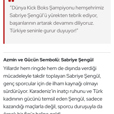
“Dünya Kick Boks Şampiyonu hemşehrimiz
Oryantiring
Sabriye Şengül’ü yürekten tebrik ediyor,
Özel Sporcular
başarılarının artarak devamını diliyoruz.
Türkiye seninle gurur duyuyor!”
Paralimpik
Ragbi
Satranç
Azmin ve Gücün Sembolü: Sabriye Şengül
Yıllardır hem ringde hem de dışında verdiği
Su Topu
mücadeleyle takdir toplayan Sabriye Şengül,
genç sporcular için de ilham kaynağı olmayı
Sualtı Sporları
sürdürüyor. Karadeniz’in inatçı ruhunu ve Türk
Tekvando
kadınının gücünü temsil eden Şengül, sadece
kazandığı maçlarla değil, sporcu duruşuyla da
Tenis