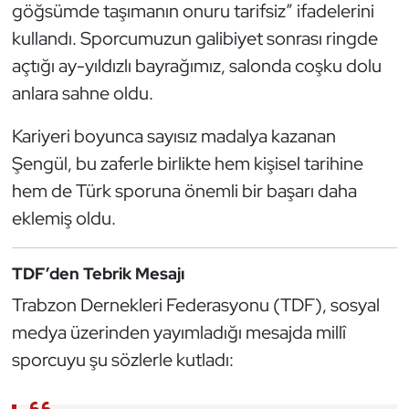
göğsümde taşımanın onuru tarifsiz” ifadelerini
Kempo
kullandı. Sporcumuzun galibiyet sonrası ringde
Kick Boks
açtığı ay-yıldızlı bayrağımız, salonda coşku dolu
anlara sahne oldu.
Kürek
Kariyeri boyunca sayısız madalya kazanan
Masa Tenisi
Şengül, bu zaferle birlikte hem kişisel tarihine
hem de Türk sporuna önemli bir başarı daha
Modern Pentatlon
eklemiş oldu.
Motor Sporları
TDF’den Tebrik Mesajı
Muay Thai
Trabzon Dernekleri Federasyonu (TDF), sosyal
medya üzerinden yayımladığı mesajda millî
Okçuluk
sporcuyu şu sözlerle kutladı:
Optimist