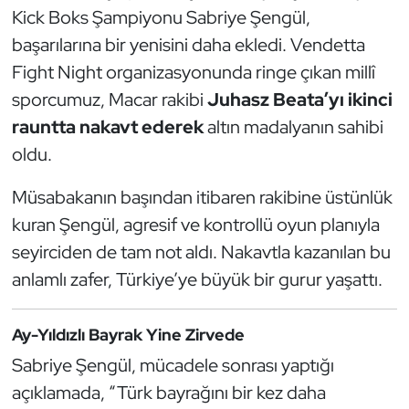
Güreş
Kick Boks Şampiyonu Sabriye Şengül,
başarılarına bir yenisini daha ekledi. Vendetta
Halter
Fight Night organizasyonunda ringe çıkan millî
sporcumuz, Macar rakibi
Juhasz Beata’yı ikinci
Hava Sporları
rauntta nakavt ederek
altın madalyanın sahibi
Hentbol
oldu.
İşitme Engelli Sporcular
Müsabakanın başından itibaren rakibine üstünlük
kuran Şengül, agresif ve kontrollü oyun planıyla
Judo ve Kuraş
seyirciden de tam not aldı. Nakavtla kazanılan bu
anlamlı zafer, Türkiye’ye büyük bir gurur yaşattı.
Kano ve Rafting
Karate
Ay-Yıldızlı Bayrak Yine Zirvede
Sabriye Şengül, mücadele sonrası yaptığı
Kayak
açıklamada, “Türk bayrağını bir kez daha