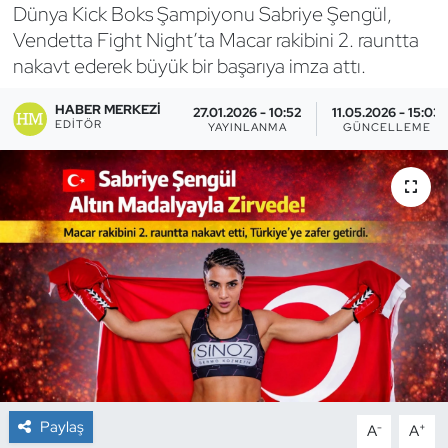
Dünya Kick Boks Şampiyonu Sabriye Şengül,
Bocce Bowling Dart
Vendetta Fight Night’ta Macar rakibini 2. rauntta
nakavt ederek büyük bir başarıya imza attı.
Boks
HABER MERKEZI
27.01.2026 - 10:52
11.05.2026 - 15:03
EDITÖR
YAYINLANMA
GÜNCELLEME
Briç
Buz Hokeyi
Buz Pateni
Çim Hokeyi
Cimnastik
Curling
Paylaş
-
+
A
A
Dağcılık