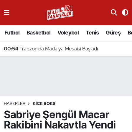
Atıcılık
Futbol
Basketbol
Voleybol
Tenis
Güreş
B
Atletizm
00:54
Trabzon'da Madalya Mesaisi Başladı
Badminton
Basketbol
Beyzbol
Bilardo
HABERLER
KICK BOKS
Sabriye Şengül Macar
Binicilik
Rakibini Nakavtla Yendi
Bisiklet