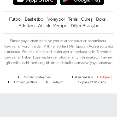
Futbol
Basketbol
Voleybol
Tenis
Güreş
Boks
Atletizm
Atıcılık
Kempo
Diğer Branşlar
Sitede yayınlanan içerik ve yorumlardan yazarları sorumludur.
Yayınlanan yorumlardan Milli Fanatikler | Milli Sporun Adresi sorumlu
tutulamaz. Sitedeki tüm harici linkler ayrı bir sayfada açılır. Sitemizde
yayınlanan haber, köşe yazıları ve fotoğraflar izin alınmaksızın kaynak
gösterilse dahi, herhangi bir ortamda kullanılamaz ve yayınlanamaz
Gizlilik Sözleşmesi
Haber Yazılımı:
TE Bilişim
|
Hizmet Şartları
İletişim
Copyright © 2026