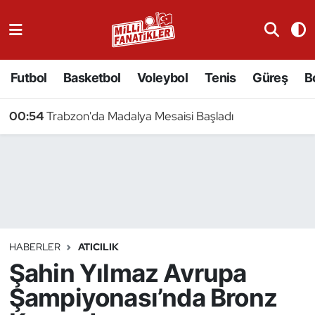
Atıcılık
Futbol
Basketbol
Voleybol
Tenis
Güreş
B
Atletizm
00:54
Trabzon'da Madalya Mesaisi Başladı
Badminton
Basketbol
Beyzbol
Bilardo
HABERLER
ATICILIK
Şahin Yılmaz Avrupa
Binicilik
Şampiyonası’nda Bronz
Bisiklet