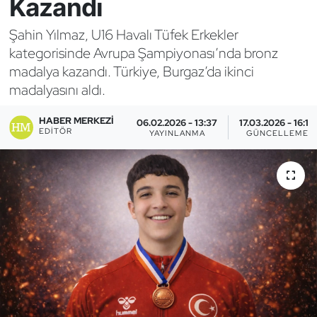
Kazandı
Bocce Bowling Dart
Şahin Yılmaz, U16 Havalı Tüfek Erkekler
kategorisinde Avrupa Şampiyonası’nda bronz
Boks
madalya kazandı. Türkiye, Burgaz’da ikinci
madalyasını aldı.
Briç
HABER MERKEZI
06.02.2026 - 13:37
17.03.2026 - 16:10
Buz Hokeyi
EDITÖR
YAYINLANMA
GÜNCELLEME
Buz Pateni
Çim Hokeyi
Cimnastik
Curling
Dağcılık