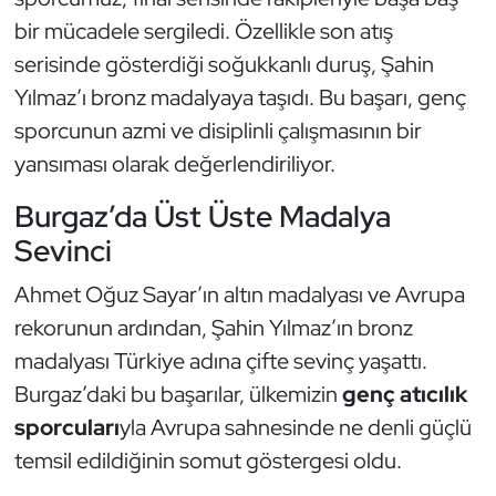
Kempo
bir mücadele sergiledi. Özellikle son atış
serisinde gösterdiği soğukkanlı duruş, Şahin
Kick Boks
Yılmaz’ı bronz madalyaya taşıdı. Bu başarı, genç
sporcunun azmi ve disiplinli çalışmasının bir
Kürek
yansıması olarak değerlendiriliyor.
Masa Tenisi
Burgaz’da Üst Üste Madalya
Sevinci
Modern Pentatlon
Ahmet Oğuz Sayar’ın altın madalyası ve Avrupa
Motor Sporları
rekorunun ardından, Şahin Yılmaz’ın bronz
madalyası Türkiye adına çifte sevinç yaşattı.
Muay Thai
Burgaz’daki bu başarılar, ülkemizin
genç atıcılık
Okçuluk
sporcuları
yla Avrupa sahnesinde ne denli güçlü
temsil edildiğinin somut göstergesi oldu.
Optimist