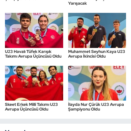
Yarışacak
U23 Havalı Tüfek Karışık
Muhammet Seyhun Kaya U23
Takımı Avrupa Üçüncüsü Oldu
Avrupa İkincisi Oldu
Skeet Erkek Milli Takımı U23
İlayda Nur Çürük U23 Avrupa
Avrupa Üçüncüsü Oldu
Şampiyonu Oldu