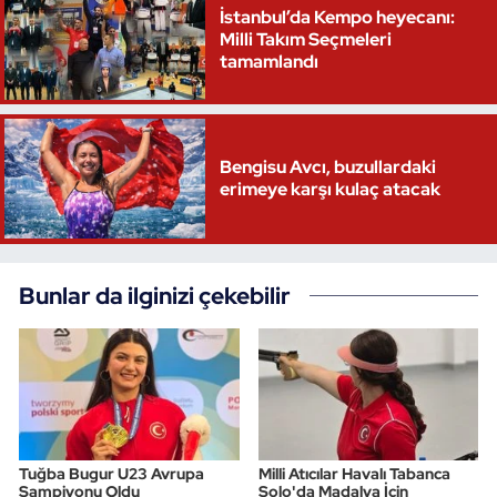
İstanbul’da Kempo heyecanı:
Milli Takım Seçmeleri
Triatlon
tamamlandı
Voleybol
Vücut Geliştirme Fitness
Bengisu Avcı, buzullardaki
erimeye karşı kulaç atacak
Wushu Kungfu
Yelken
Bunlar da ilginizi çekebilir
Yüzme
Tuğba Bugur U23 Avrupa
Milli Atıcılar Havalı Tabanca
Şampiyonu Oldu
Solo'da Madalya İçin