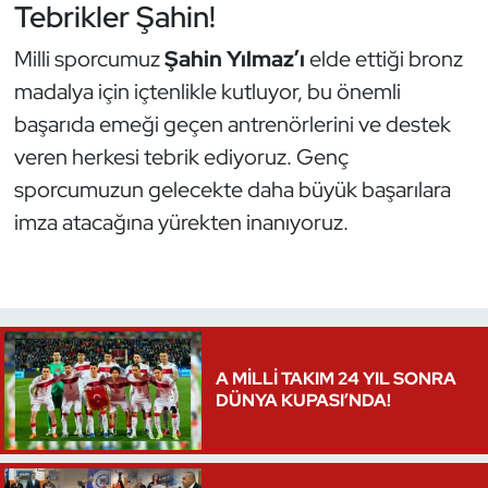
Tebrikler Şahin!
Oryantiring
Milli sporcumuz
Şahin Yılmaz’ı
elde ettiği bronz
Özel Sporcular
madalya için içtenlikle kutluyor, bu önemli
başarıda emeği geçen antrenörlerini ve destek
Paralimpik
veren herkesi tebrik ediyoruz. Genç
sporcumuzun gelecekte daha büyük başarılara
Ragbi
imza atacağına yürekten inanıyoruz.
Satranç
Su Topu
Sualtı Sporları
A MİLLİ TAKIM 24 YIL SONRA
DÜNYA KUPASI’NDA!
Tekvando
Tenis