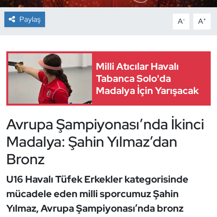
Paylaş
-
+
A
A
Dans Sporları
Dövüş Sanatı
Milli Atıcılar Havalı
E-Spor
Tabanca Solo'da
Madalya İçin Yarışacak
Eskrim
Avrupa Şampiyonası’nda İkinci
Futbol
Madalya: Şahin Yılmaz’dan
Futsal
Bronz
Genel
U16 Havalı Tüfek Erkekler kategorisinde
mücadele eden milli sporcumuz Şahin
Golf
Yılmaz, Avrupa Şampiyonası’nda bronz