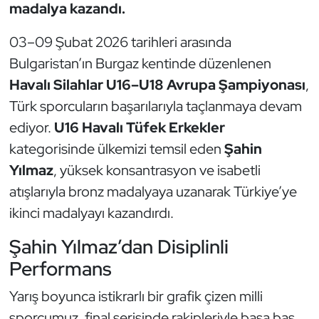
Güreş
madalya kazandı.
03–09 Şubat 2026 tarihleri arasında
Halter
Bulgaristan’ın Burgaz kentinde düzenlenen
Hava Sporları
Havalı Silahlar U16–U18 Avrupa Şampiyonası
,
Türk sporcuların başarılarıyla taçlanmaya devam
Hentbol
ediyor.
U16 Havalı Tüfek Erkekler
kategorisinde ülkemizi temsil eden
Şahin
İşitme Engelli Sporcular
Yılmaz
, yüksek konsantrasyon ve isabetli
Judo ve Kuraş
atışlarıyla bronz madalyaya uzanarak Türkiye’ye
ikinci madalyayı kazandırdı.
Kano ve Rafting
Şahin Yılmaz’dan Disiplinli
Karate
Performans
Yarış boyunca istikrarlı bir grafik çizen milli
Kayak
sporcumuz, final serisinde rakipleriyle başa baş