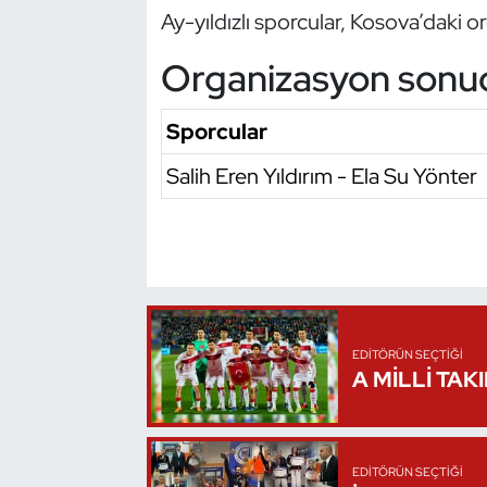
Ay-yıldızlı sporcular, Kosova’daki 
Oryantiring
Organizasyon sonu
Özel Sporcular
Sporcular
Paralimpik
Salih Eren Yıldırım - Ela Su Yönter
Ragbi
Satranç
Su Topu
EDITÖRÜN SEÇTIĞI
Sualtı Sporları
A MİLLİ TAK
Tekvando
Tenis
EDITÖRÜN SEÇTIĞI