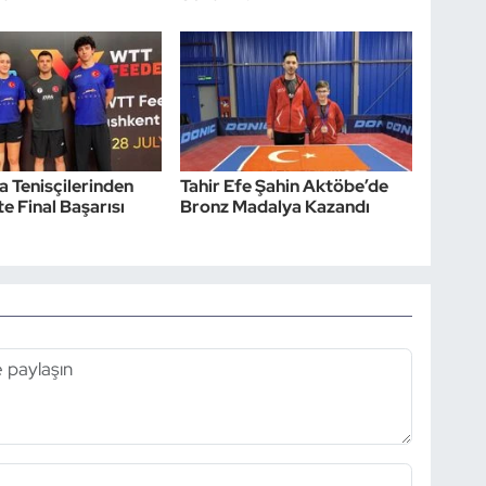
sa Tenisçilerinden
Tahir Efe Şahin Aktöbe’de
e Final Başarısı
Bronz Madalya Kazandı