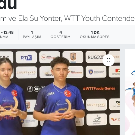
du
ldırım ve Ela Su Yönter, WTT Youth Contende
 - 13:48
1
4
1 DK
ANMA
PAYLAŞIM
GÖSTERIM
OKUNMA SÜRESI