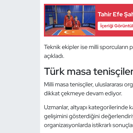
Kempo
Tahir Efe Ş
Kick Boks
İçeriği Görüntü
Kürek
Teknik ekipler ise milli sporcular
Masa Tenisi
açıkladı.
Modern Pentatlon
Türk masa tenisçiler
Motor Sporları
Milli masa tenisçiler, uluslararası o
dikkat çekmeye devam ediyor.
Muay Thai
Uzmanlar, altyapı kategorilerinde k
Okçuluk
gelişimini gösterdiğini değerlendir
organizasyonlarda istikrarlı sonuçlar 
Optimist