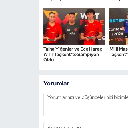
Talha Yiğenler ve Ece Haraç
Milli Ma
WTT Taşkent'te Şampiyon
Taşkent't
Oldu
Yorumlar