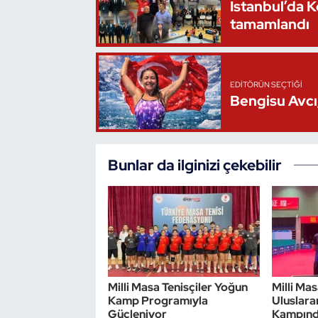
İstanbul’da 
tamamlandı
Triatlon
Voleybol
EDITÖRÜN SEÇTIĞI
Bengisu Avcı,
Vücut Geliştirme Fitness
Wushu Kungfu
Bunlar da ilginizi çekebilir
Yelken
Yüzme
Milli Masa Tenisçiler Yoğun
Milli Mas
Kamp Programıyla
Uluslara
Güçleniyor
Kampın