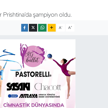
r Prishtina’da şampiyon oldu.
-
+
A
A