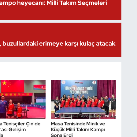
Kempo heyecanı: Milli Takım Seçmeleri
 buzullardaki erimeye karşı kulaç atacak
a Tenisçiler Çin'de
Masa Tenisinde Minik ve
rası Gelişim
Küçük Milli Takım Kampı
da
Sona Erdi