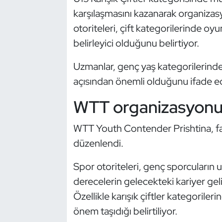
Güreş
karşılaşmasını kazanarak organizas
otoriteleri, çift kategorilerinde o
Halter
belirleyici olduğunu belirtiyor.
Hava Sporları
Uzmanlar, genç yaş kategorilerindeki
Hentbol
açısından önemli olduğunu ifade ed
WTT organizasyonun
İşitme Engelli Sporcular
WTT Youth Contender Prishtina, fark
Judo ve Kuraş
düzenlendi.
Kano ve Rafting
Spor otoriteleri, genç sporcuların u
Karate
derecelerin gelecekteki kariyer ge
Özellikle karışık çiftler kategori
Kayak
önem taşıdığı belirtiliyor.