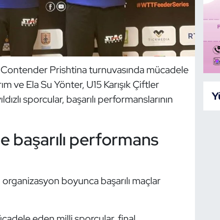
Contender Prishtina turnuvasında mücadele
rım ve Ela Su Yönter, U15 Karışık Çiftler
Y
dızlı sporcular, başarılı performanslarının
lde başarılı performans
r, organizasyon boyunca başarılı maçlar
cadele eden milli sporcular, final