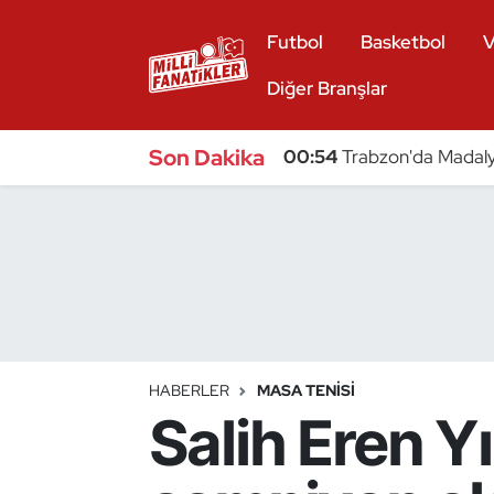
Futbol
Basketbol
V
Atıcılık
Diğer Branşlar
Atletizm
Son Dakika
00:54
Trabzon'da Madaly
Badminton
Basketbol
Beyzbol
Bilardo
HABERLER
MASA TENISI
Salih Eren Yı
Binicilik
Bisiklet