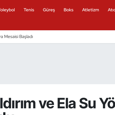
oleybol
Tenis
Güreş
Boks
Atletizm
Atıc
a Mesaisi Başladı
ldırım ve Ela Su Y