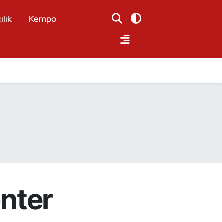
ılık
Kempo
önter