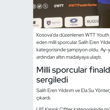
Dans Sporları
Dövüş Sanatı
Kosova’da düzenlenen WTT Youth 
E-Spor
eden milli sporcular Salih Eren Yıldı
Eskrim
kategorisinde şampiyon oldu. Ay-yıl
ardından altın madalyaya ulaştı.
Futbol
Milli sporcular fina
Futsal
sergiledi
Genel
Salih Eren Yıldırım ve Ela Su Yönte
çıkardı.
Golf
U15 Karışık Çiftler kategorisinde mü