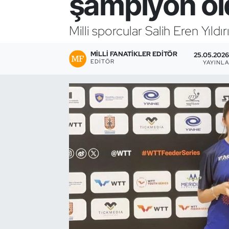
şampiyon ol
Bocce Bowling Dart
Milli sporcular Salih Eren Yı
Boks
MILLI FANATIKLER EDITÖR
25.05.2026
EDITÖR
YAYINL
Briç
Buz Hokeyi
Buz Pateni
Çim Hokeyi
Cimnastik
Curling
Dağcılık