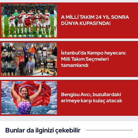
A MİLLİ TAKIM 24 YIL SONRA
DÜNYA KUPASI’NDA!
İstanbul’da Kempo heyecanı:
Milli Takım Seçmeleri
tamamlandı
Bengisu Avcı, buzullardaki
erimeye karşı kulaç atacak
Bunlar da ilginizi çekebilir