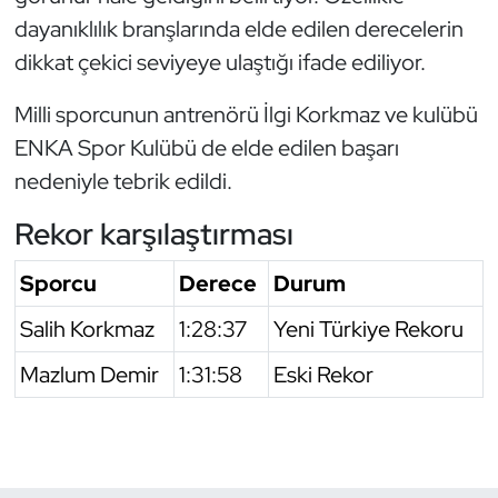
dayanıklılık branşlarında elde edilen derecelerin
Triatlon
dikkat çekici seviyeye ulaştığı ifade ediliyor.
Voleybol
Milli sporcunun antrenörü İlgi Korkmaz ve kulübü
ENKA Spor Kulübü de elde edilen başarı
Vücut Geliştirme Fitness
nedeniyle tebrik edildi.
Wushu Kungfu
Rekor karşılaştırması
Yelken
Sporcu
Derece
Durum
Salih Korkmaz
1:28:37
Yeni Türkiye Rekoru
Yüzme
Mazlum Demir
1:31:58
Eski Rekor