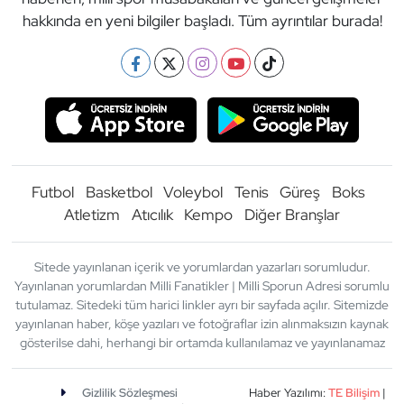
hakkında en yeni bilgiler başladı. Tüm ayrıntılar burada!
Futbol
Basketbol
Voleybol
Tenis
Güreş
Boks
Atletizm
Atıcılık
Kempo
Diğer Branşlar
Sitede yayınlanan içerik ve yorumlardan yazarları sorumludur.
Yayınlanan yorumlardan Milli Fanatikler | Milli Sporun Adresi sorumlu
tutulamaz. Sitedeki tüm harici linkler ayrı bir sayfada açılır. Sitemizde
yayınlanan haber, köşe yazıları ve fotoğraflar izin alınmaksızın kaynak
gösterilse dahi, herhangi bir ortamda kullanılamaz ve yayınlanamaz
Gizlilik Sözleşmesi
Haber Yazılımı:
TE Bilişim
|