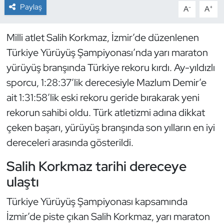
Paylaş
-
+
A
A
Dans Sporları
Milli atlet Salih Korkmaz, İzmir’de düzenlenen
Dövüş Sanatı
Türkiye Yürüyüş Şampiyonası’nda yarı maraton
yürüyüş branşında Türkiye rekoru kırdı. Ay-yıldızlı
E-Spor
sporcu, 1:28:37’lik derecesiyle Mazlum Demir’e
ait 1:31:58’lik eski rekoru geride bırakarak yeni
Eskrim
rekorun sahibi oldu. Türk atletizmi adına dikkat
Futbol
çeken başarı, yürüyüş branşında son yılların en iyi
dereceleri arasında gösterildi.
Futsal
Salih Korkmaz tarihi dereceye
Genel
ulaştı
Türkiye Yürüyüş Şampiyonası kapsamında
Golf
İzmir’de piste çıkan Salih Korkmaz, yarı maraton