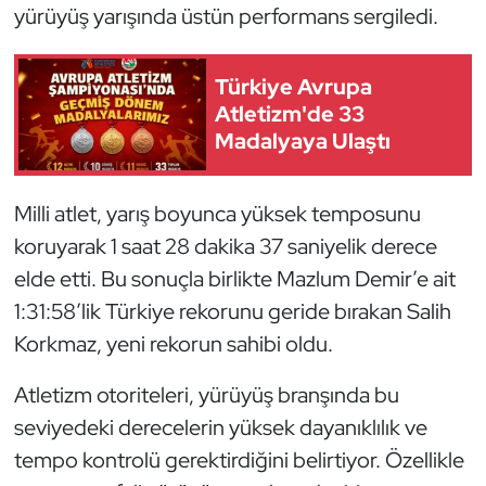
Güreş
yürüyüş yarışında üstün performans sergiledi.
Halter
Türkiye Avrupa
Atletizm'de 33
Hava Sporları
Madalyaya Ulaştı
Hentbol
Milli atlet, yarış boyunca yüksek temposunu
İşitme Engelli Sporcular
koruyarak 1 saat 28 dakika 37 saniyelik derece
elde etti. Bu sonuçla birlikte Mazlum Demir’e ait
Judo ve Kuraş
1:31:58’lik Türkiye rekorunu geride bırakan Salih
Kano ve Rafting
Korkmaz, yeni rekorun sahibi oldu.
Atletizm otoriteleri, yürüyüş branşında bu
Karate
seviyedeki derecelerin yüksek dayanıklılık ve
Kayak
tempo kontrolü gerektirdiğini belirtiyor. Özellikle