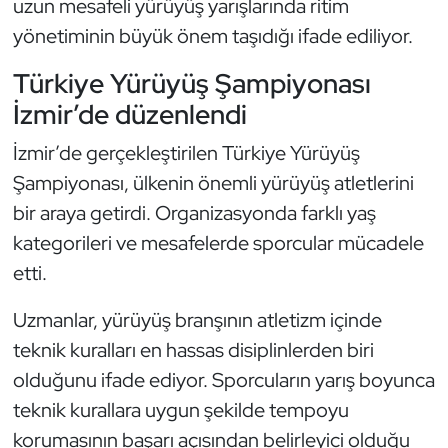
uzun mesafeli yürüyüş yarışlarında ritim
Kempo
yönetiminin büyük önem taşıdığı ifade ediliyor.
Kick Boks
Türkiye Yürüyüş Şampiyonası
İzmir’de düzenlendi
Kürek
İzmir’de gerçekleştirilen Türkiye Yürüyüş
Masa Tenisi
Şampiyonası, ülkenin önemli yürüyüş atletlerini
bir araya getirdi. Organizasyonda farklı yaş
Modern Pentatlon
kategorileri ve mesafelerde sporcular mücadele
etti.
Motor Sporları
Uzmanlar, yürüyüş branşının atletizm içinde
Muay Thai
teknik kuralları en hassas disiplinlerden biri
Okçuluk
olduğunu ifade ediyor. Sporcuların yarış boyunca
teknik kurallara uygun şekilde tempoyu
Optimist
korumasının başarı açısından belirleyici olduğu