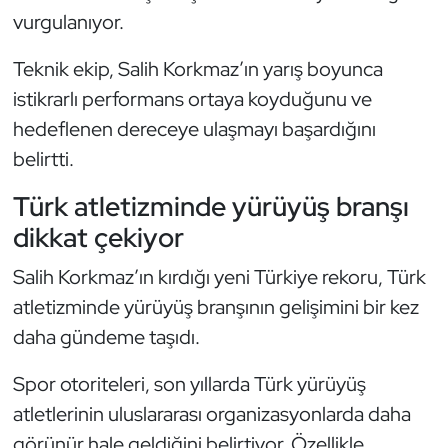
vurgulanıyor.
Oryantiring
Teknik ekip, Salih Korkmaz’ın yarış boyunca
Özel Sporcular
istikrarlı performans ortaya koyduğunu ve
hedeflenen dereceye ulaşmayı başardığını
Paralimpik
belirtti.
Ragbi
Türk atletizminde yürüyüş branşı
dikkat çekiyor
Satranç
Salih Korkmaz’ın kırdığı yeni Türkiye rekoru, Türk
Su Topu
atletizminde yürüyüş branşının gelişimini bir kez
daha gündeme taşıdı.
Sualtı Sporları
Spor otoriteleri, son yıllarda Türk yürüyüş
Tekvando
atletlerinin uluslararası organizasyonlarda daha
Tenis
görünür hale geldiğini belirtiyor. Özellikle