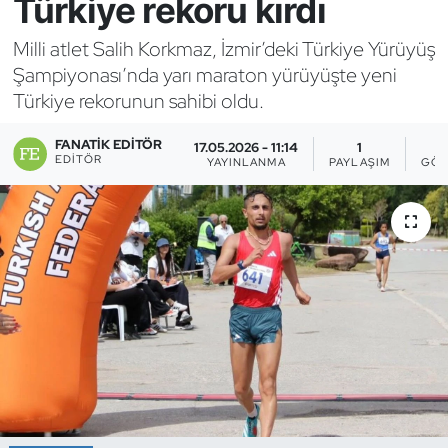
Türkiye rekoru kırdı
Bocce Bowling Dart
Milli atlet Salih Korkmaz, İzmir’deki Türkiye Yürüyüş
Şampiyonası’nda yarı maraton yürüyüşte yeni
Boks
Türkiye rekorunun sahibi oldu.
Briç
FANATIK EDITÖR
17.05.2026 - 11:14
1
EDITÖR
YAYINLANMA
PAYLAŞIM
GÖS
Buz Hokeyi
Buz Pateni
Çim Hokeyi
Cimnastik
Curling
Dağcılık