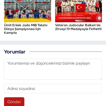
Ümit Erkek Judo Milli Takımı
Veteran Judocular Balkan'da
Dünya Şampiyonası İçin
Zirveyi 19 Madalyayla Fethetti
Kampta
Yorumlar
Gönder