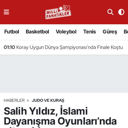
Atıcılık
Futbol
Basketbol
Voleybol
Tenis
Güreş
B
Atletizm
01:10
Koray Uygun Dünya Şampiyonası’nda Finale Koştu
Badminton
Basketbol
Beyzbol
Bilardo
HABERLER
JUDO VE KURAŞ
Salih Yıldız, İslami
Binicilik
Dayanışma Oyunları’nda
Bisiklet