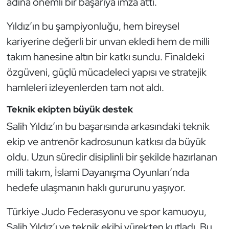
adına önemli bir başarıya imza attı.
Güreş
Yıldız’ın bu şampiyonluğu, hem bireysel
Halter
kariyerine değerli bir unvan ekledi hem de milli
takım hanesine altın bir katkı sundu. Finaldeki
Hava Sporları
özgüveni, güçlü mücadeleci yapısı ve stratejik
Hentbol
hamleleri izleyenlerden tam not aldı.
İşitme Engelli Sporcular
Teknik ekipten büyük destek
Salih Yıldız’ın bu başarısında arkasındaki teknik
Judo ve Kuraş
ekip ve antrenör kadrosunun katkısı da büyük
oldu. Uzun süredir disiplinli bir şekilde hazırlanan
Kano ve Rafting
milli takım, İslami Dayanışma Oyunları’nda
Karate
hedefe ulaşmanın haklı gururunu yaşıyor.
Türkiye Judo Federasyonu ve spor kamuoyu,
Kayak
Salih Yıldız’ı ve teknik ekibi yürekten kutladı. Bu