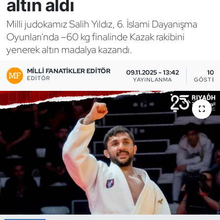
altın aldı
Bocce Bowling Dart
Milli judokamız Salih Yıldız, 6. İslami Dayanışma
Oyunları'nda –60 kg finalinde Kazak rakibini
Boks
yenerek altın madalya kazandı.
Briç
MILLI FANATIKLER EDITÖR
09.11.2025 - 13:42
10
EDITÖR
YAYINLANMA
GÖSTER
Buz Hokeyi
Buz Pateni
Çim Hokeyi
Cimnastik
Curling
Dağcılık