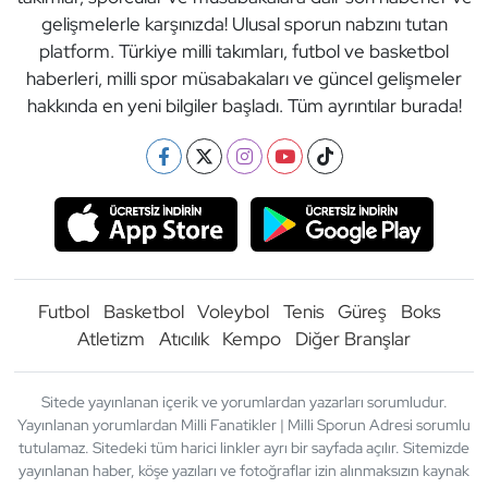
gelişmelerle karşınızda! Ulusal sporun nabzını tutan
platform. Türkiye milli takımları, futbol ve basketbol
haberleri, milli spor müsabakaları ve güncel gelişmeler
hakkında en yeni bilgiler başladı. Tüm ayrıntılar burada!
Futbol
Basketbol
Voleybol
Tenis
Güreş
Boks
Atletizm
Atıcılık
Kempo
Diğer Branşlar
Sitede yayınlanan içerik ve yorumlardan yazarları sorumludur.
Yayınlanan yorumlardan Milli Fanatikler | Milli Sporun Adresi sorumlu
tutulamaz. Sitedeki tüm harici linkler ayrı bir sayfada açılır. Sitemizde
yayınlanan haber, köşe yazıları ve fotoğraflar izin alınmaksızın kaynak