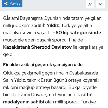
Paylaş
-
+
A
A
Dans Sporları
6.İslami Dayanışma Oyunları’nda tatamiye çıkan
Dövüş Sanatı
milli judokamız
Salih Yıldız
, Türkiye'ye altın
madalya sevinci yaşattı.
–60 kg kategorisinde
E-Spor
mücadele eden başarılı sporcu, finalde
Kazakistanlı Sherzod Davlatov
ile karşı karşıya
Eskrim
geldi.
Futbol
Finalde rakibini geçerek şampiyon oldu
Oldukça çekişmeli geçen final müsabakasında
Futsal
Salih Yıldız, teknik üstünlüğünü ortaya koyarak
Genel
rakibini mağlup etmeyi başardı. Bu galibiyetle
birlikte İslami Dayanışma Oyunları’nda
altın
Golf
madalyanın sahibi
olan milli sporcu, Türkiye