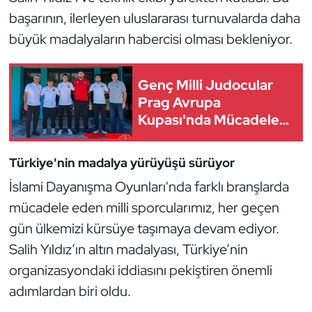
Kempo
başarının, ilerleyen uluslararası turnuvalarda daha
büyük madalyaların habercisi olması bekleniyor.
Kick Boks
Genç Milli Judocular
Kürek
Prag Avrupa
Kupası'nda Mücadele
Masa Tenisi
Edecek
Modern Pentatlon
Türkiye'nin madalya yürüyüşü sürüyor
İslami Dayanışma Oyunları'nda farklı branşlarda
Motor Sporları
mücadele eden milli sporcularımız, her geçen
Muay Thai
gün ülkemizi kürsüye taşımaya devam ediyor.
Salih Yıldız’ın altın madalyası, Türkiye’nin
Okçuluk
organizasyondaki iddiasını pekiştiren önemli
adımlardan biri oldu.
Optimist