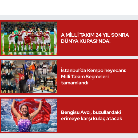
Oryantiring
Özel Sporcular
A MİLLİ TAKIM 24 YIL SONRA
Paralimpik
DÜNYA KUPASI’NDA!
Ragbi
İstanbul’da Kempo heyecanı:
Satranç
Milli Takım Seçmeleri
tamamlandı
Su Topu
Sualtı Sporları
Bengisu Avcı, buzullardaki
erimeye karşı kulaç atacak
Tekvando
Tenis