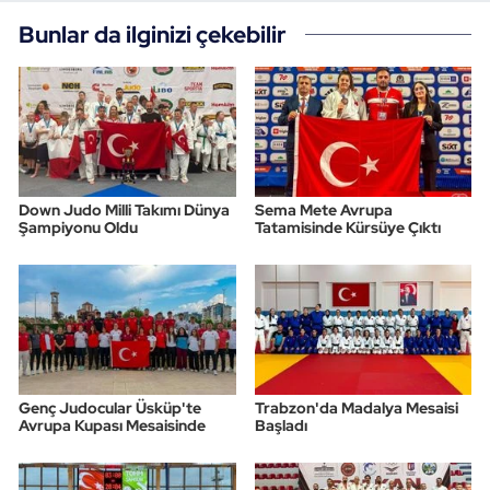
Bunlar da ilginizi çekebilir
Triatlon
Voleybol
Vücut Geliştirme Fitness
Wushu Kungfu
Down Judo Milli Takımı Dünya
Sema Mete Avrupa
Şampiyonu Oldu
Tatamisinde Kürsüye Çıktı
Yelken
Yüzme
Genç Judocular Üsküp'te
Trabzon'da Madalya Mesaisi
Avrupa Kupası Mesaisinde
Başladı