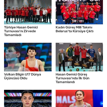
Türkiye Hasan Gemici
Kadın Güreş Milli Takımı
Turnuvası'nı Zirvede
Belarus'ta Kürsüye Çıktı
Tamamladı
Volkan Bilgin U17 Dünya
Hasan Gemici Güreş
Üçüncüsü Oldu
Turnuvası'nda İlk Gün
Tamamlandı