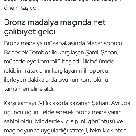
önem taşıyor.
Oryantiring
Bronz madalya maçında net
Özel Sporcular
galibiyet geldi
Paralimpik
Bronz madalya müsabakasında Macar sporcu
Benedek Tombor ile karşılaşan Şamil Şahan,
Ragbi
mücadeleye kontrollü başladı. İlk bölümde
rakibinin ataklarını karşılayan milli sporcu,
Satranç
ilerleyen dakikalarda oyunun kontrolünü
Su Topu
tamamen eline aldı.
Sualtı Sporları
Karşılaşmayı 7-1’lik skorla kazanan Şahan, Avrupa
üçüncülüğünü elde ederek bronz madalyanın
Tekvando
sahibi oldu. Minderdeki disiplinli görüntüsü ve
maç boyunca uyguladığı strateji, teknik ekipten
Tenis