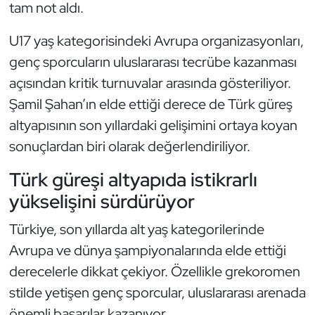
tam not aldı.
Triatlon
U17 yaş kategorisindeki Avrupa organizasyonları,
genç sporcuların uluslararası tecrübe kazanması
Voleybol
açısından kritik turnuvalar arasında gösteriliyor.
Vücut Geliştirme Fitness
Şamil Şahan’ın elde ettiği derece de Türk güreş
altyapısının son yıllardaki gelişimini ortaya koyan
Wushu Kungfu
sonuçlardan biri olarak değerlendiriliyor.
Yelken
Türk güreşi altyapıda istikrarlı
yükselişini sürdürüyor
Yüzme
Türkiye, son yıllarda alt yaş kategorilerinde
Avrupa ve dünya şampiyonalarında elde ettiği
derecelerle dikkat çekiyor. Özellikle grekoromen
stilde yetişen genç sporcular, uluslararası arenada
önemli başarılar kazanıyor.