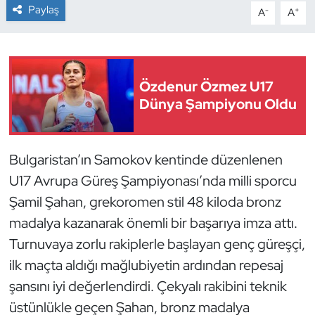
Paylaş
-
+
A
A
Dans Sporları
Dövüş Sanatı
Özdenur Özmez U17
Dünya Şampiyonu Oldu
E-Spor
Eskrim
Bulgaristan’ın Samokov kentinde düzenlenen
Futbol
U17 Avrupa Güreş Şampiyonası’nda milli sporcu
Şamil Şahan, grekoromen stil 48 kiloda bronz
Futsal
madalya kazanarak önemli bir başarıya imza attı.
Turnuvaya zorlu rakiplerle başlayan genç güreşçi,
Genel
ilk maçta aldığı mağlubiyetin ardından repesaj
Golf
şansını iyi değerlendirdi. Çekyalı rakibini teknik
üstünlükle geçen Şahan, bronz madalya