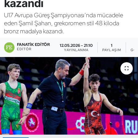
kazandı
Bocce Bowling Dart
U17 Avrupa Güreş Şampiyonası’nda mücadele
eden Şamil Şahan, grekoromen stil 48 kiloda
Boks
bronz madalya kazandı.
Briç
FANATIK EDITÖR
12.05.2026 - 21:10
1
EDITÖR
YAYINLANMA
PAYLAŞIM
GÖ
Buz Hokeyi
Buz Pateni
Çim Hokeyi
Cimnastik
Curling
Dağcılık