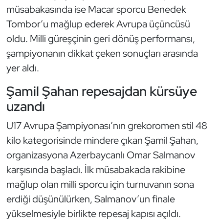
Güreş
müsabakasında ise Macar sporcu Benedek
Tombor’u mağlup ederek Avrupa üçüncüsü
Halter
oldu. Milli güreşçinin geri dönüş performansı,
şampiyonanın dikkat çeken sonuçları arasında
Hava Sporları
yer aldı.
Hentbol
Şamil Şahan repesajdan kürsüye
İşitme Engelli Sporcular
uzandı
U17 Avrupa Şampiyonası’nın grekoromen stil 48
Judo ve Kuraş
kilo kategorisinde mindere çıkan Şamil Şahan,
Kano ve Rafting
organizasyona Azerbaycanlı Omar Salmanov
karşısında başladı. İlk müsabakada rakibine
Karate
mağlup olan milli sporcu için turnuvanın sona
erdiği düşünülürken, Salmanov’un finale
Kayak
yükselmesiyle birlikte repesaj kapısı açıldı.