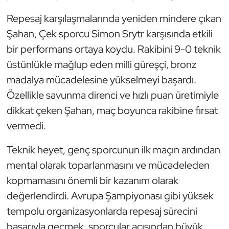
Kempo
Repesaj karşılaşmalarında yeniden mindere çıkan
Şahan, Çek sporcu Simon Srytr karşısında etkili
Kick Boks
bir performans ortaya koydu. Rakibini 9-0 teknik
Kürek
üstünlükle mağlup eden milli güreşçi, bronz
madalya mücadelesine yükselmeyi başardı.
Masa Tenisi
Özellikle savunma direnci ve hızlı puan üretimiyle
dikkat çeken Şahan, maç boyunca rakibine fırsat
Modern Pentatlon
vermedi.
Motor Sporları
Teknik heyet, genç sporcunun ilk maçın ardından
mental olarak toparlanmasını ve mücadeleden
Muay Thai
kopmamasını önemli bir kazanım olarak
Okçuluk
değerlendirdi. Avrupa Şampiyonası gibi yüksek
tempolu organizasyonlarda repesaj sürecini
Optimist
başarıyla geçmek, sporcular açısından büyük