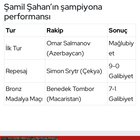
Şamil Şahan’ın şampiyona
performansı
Tur
Rakip
Sonuç
Omar Salmanov
Mağlubiy
İlk Tur
(Azerbaycan)
et
9-0
Repesaj
Simon Srytr (Çekya)
Galibiyet
Bronz
Benedek Tombor
7-1
Madalya Maçı
(Macaristan)
Galibiyet