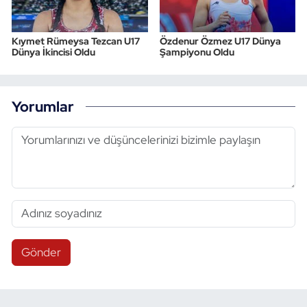
Kıymet Rümeysa Tezcan U17
Özdenur Özmez U17 Dünya
Dünya İkincisi Oldu
Şampiyonu Oldu
Yorumlar
Gönder