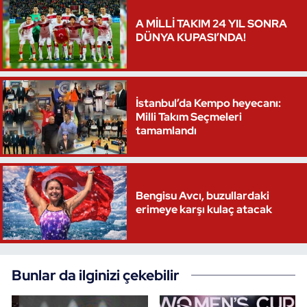
A MİLLİ TAKIM 24 YIL SONRA
DÜNYA KUPASI’NDA!
İstanbul’da Kempo heyecanı:
Milli Takım Seçmeleri
tamamlandı
Bengisu Avcı, buzullardaki
erimeye karşı kulaç atacak
Bunlar da ilginizi çekebilir