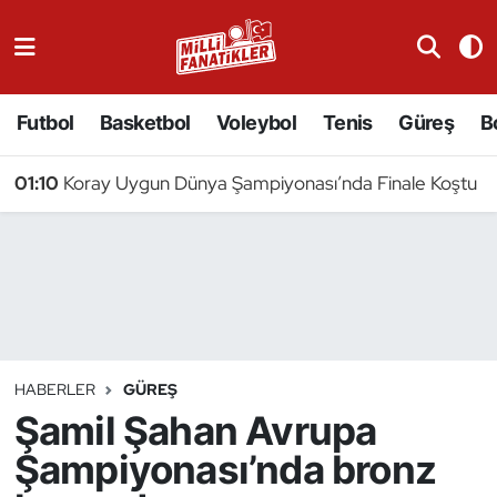
Atıcılık
Futbol
Basketbol
Voleybol
Tenis
Güreş
B
Atletizm
01:10
Koray Uygun Dünya Şampiyonası’nda Finale Koştu
Badminton
Basketbol
Beyzbol
Bilardo
HABERLER
GÜREŞ
Şamil Şahan Avrupa
Binicilik
Şampiyonası’nda bronz
Bisiklet