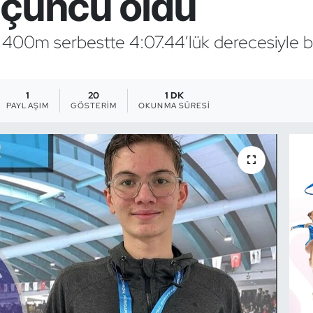
üçüncü oldu
400m serbestte 4:07.44’lük derecesiyle b
1
20
1 DK
PAYLAŞIM
GÖSTERIM
OKUNMA SÜRESI