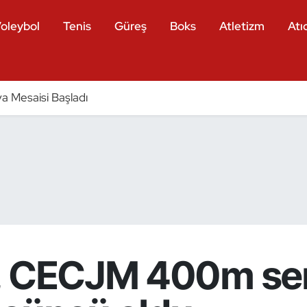
oleybol
Tenis
Güreş
Boks
Atletizm
Atıc
a Mesaisi Başladı
e, CECJM 400m se