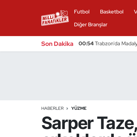
Futbol
Basketbol
V
Atıcılık
Diğer Branşlar
Atletizm
Son Dakika
00:54
Trabzon'da Madaly
Badminton
Basketbol
Beyzbol
Bilardo
HABERLER
YÜZME
Sarper Taz
Binicilik
Bisiklet