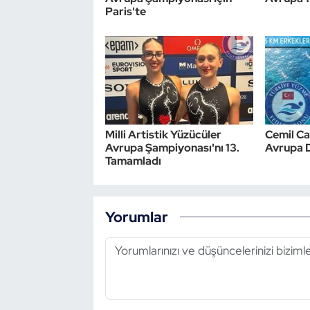
Paris'te
Triatlon
Voleybol
Vücut Geliştirme Fitness
Wushu Kungfu
Milli Artistik Yüzücüler
Cemil Ca
Avrupa Şampiyonası'nı 13.
Avrupa 
Tamamladı
Yelken
Yüzme
Yorumlar