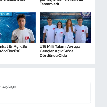
Tamamladı
nkat Er Açık Su
U16 Milli Takımı Avrupa
Dördüncüsü
Gençler Açık Su'da
Dördüncü Oldu