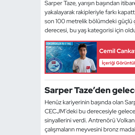
Güreş
Sarper Taze, yarışın başından itiba
yakalayarak rakipleriyle farkı kapatt
Halter
son 100 metrelik bölümdeki güçlü çı
derecesi, bu yaş kategorisi için oldu
Hava Sporları
Hentbol
Cemil Canka
İçeriği Görüntü
İşitme Engelli Sporcular
Judo ve Kuraş
Sarper Taze’den gele
Kano ve Rafting
Henüz kariyerinin başında olan Sarpe
Karate
CECJM’deki bu derecesiyle gelecek
sinyallerini verdi. Antrenörü Volkan 
Kayak
çalışmaların meyvesini bronz mada