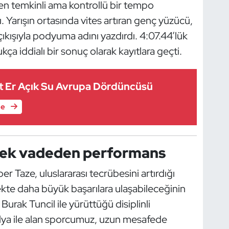
ren temkinli ama kontrollü bir tempo
ı. Yarışın ortasında vites artıran genç yüzücü,
kışıyla podyuma adını yazdırdı. 4:07.44’lük
kça iddialı bir sonuç olarak kayıtlara geçti.
t Er Açık Su Avrupa Dördüncüsü
le
cek vadeden performans
r Taze, uluslararası tecrübesini artırdığı
te daha büyük başarılara ulaşabileceğinin
Burak Tuncil ile yürüttüğü disiplinli
lya ile alan sporcumuz, uzun mesafede