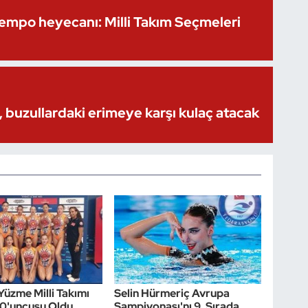
Kempo heyecanı: Milli Takım Seçmeleri
 buzullardaki erimeye karşı kulaç atacak
Yüzme Milli Takımı
Selin Hürmeriç Avrupa
10'uncusu Oldu
Şampiyonası'nı 9. Sırada