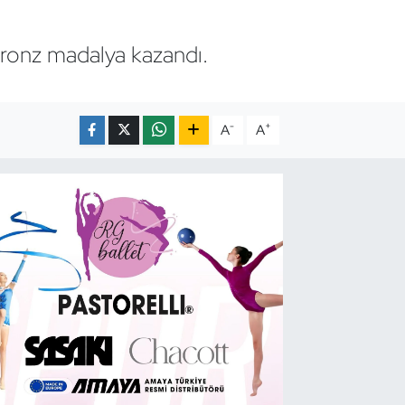
ronz madalya kazandı.
-
+
A
A