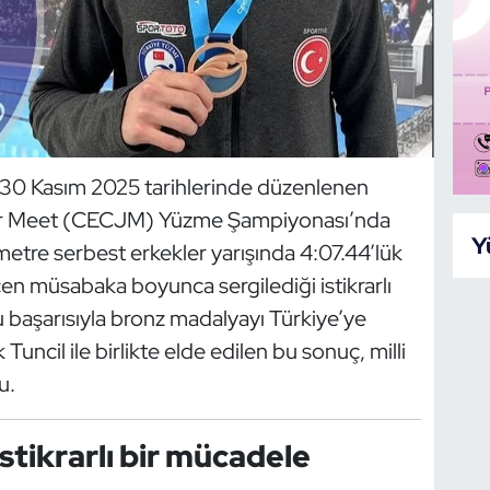
30 Kasım 2025 tarihlerinde düzenlenen
or Meet (CECJM) Yüzme Şampiyonası’nda
Y
etre serbest erkekler yarışında 4:07.44’lük
en müsabaka boyunca sergilediği istikrarlı
 başarısıyla bronz madalyayı Türkiye’ye
uncil ile birlikte elde edilen bu sonuç, milli
u.
tikrarlı bir mücadele