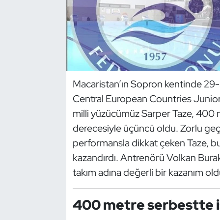
Dans Sporları
Dövüş Sanatı
E-Spor
Macaristan’ın Sopron kentinde 29-
Central European Countries Juni
Eskrim
milli yüzücümüz Sarper Taze, 400 m
Futbol
derecesiyle üçüncü oldu. Zorlu geç
performansla dikkat çeken Taze, bu
Futsal
kazandırdı. Antrenörü Volkan Burak T
takım adına değerli bir kazanım old
Genel
Golf
400 metre serbestte is