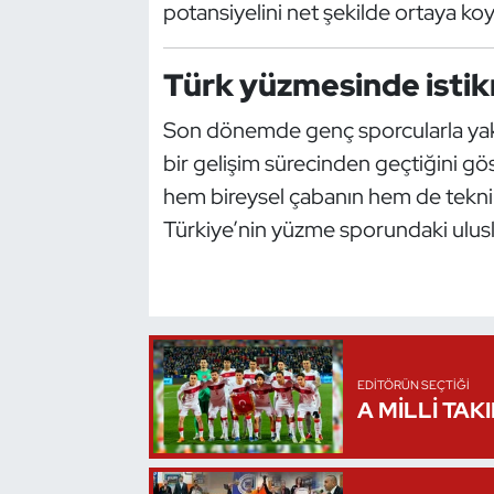
potansiyelini net şekilde ortaya ko
Kempo
Kick Boks
Türk yüzmesinde istikra
Son dönemde genç sporcularla yaka
Kürek
bir gelişim sürecinden geçtiğini gö
Masa Tenisi
hem bireysel çabanın hem de teknik 
Türkiye’nin yüzme sporundaki ulusla
Modern Pentatlon
Motor Sporları
Muay Thai
EDITÖRÜN SEÇTIĞI
A MİLLİ TAK
Okçuluk
Optimist