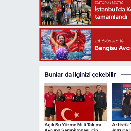
EDITÖRÜN SEÇTIĞI
Oryantiring
İstanbul’da 
tamamlandı
Özel Sporcular
Paralimpik
EDITÖRÜN SEÇTIĞI
Bengisu Avcı,
Ragbi
Satranç
Bunlar da ilginizi çekebilir
Su Topu
Sualtı Sporları
Tekvando
Açık Su Yüzme Milli Takımı
Artistik 
Tenis
Avrupa Şampiyonası İçin
Avrupa 