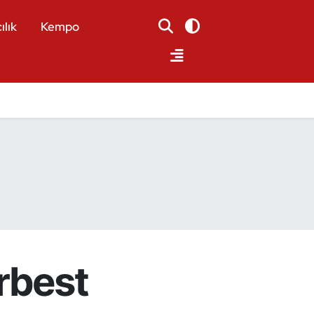
ılık
Kempo
rbest