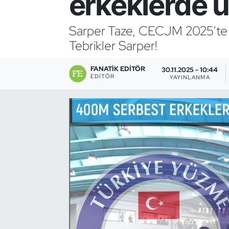
erkeklerde 
Bocce Bowling Dart
Sarper Taze, CECJM 2025’te 
Tebrikler Sarper!
Boks
FANATIK EDITÖR
Briç
30.11.2025 - 10:44
EDITÖR
YAYINLANMA
Buz Hokeyi
Buz Pateni
Çim Hokeyi
Cimnastik
Curling
Dağcılık