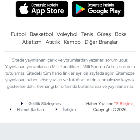
Futbol
Basketbol
Voleybol
Tenis
Güreş
Boks
Atletizm
Atıcılık
Kempo
Diğer Branşlar
Sitede yayınlanan içerik ve yorumlardan yazarları sorumludur.
Yayınlanan yorumlardan Milli Fanatikler | Milli Sporun Adresi sorumlu
tutulamaz. Sitedeki tüm harici linkler ayrı bir sayfada açılır. Sitemizde
yayınlanan haber, köşe yazıları ve fotoğraflar izin alınmaksızın kaynak
gösterilse dahi, herhangi bir ortamda kullanılamaz ve yayınlanamaz
Gizlilik Sözleşmesi
Haber Yazılımı:
TE Bilişim
|
Hizmet Şartları
İletişim
Copyright © 2026