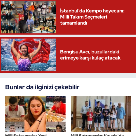
İstanbul’da Kempo heyecanı:
Milli Takım Seçmeleri
tamamlandı
Bengisu Avcı, buzullardaki
erimeye karşı kulaç atacak
Bunlar da ilginizi çekebilir
Milli Satranççılar Yeni
Milli Satranççılar Kavala'da