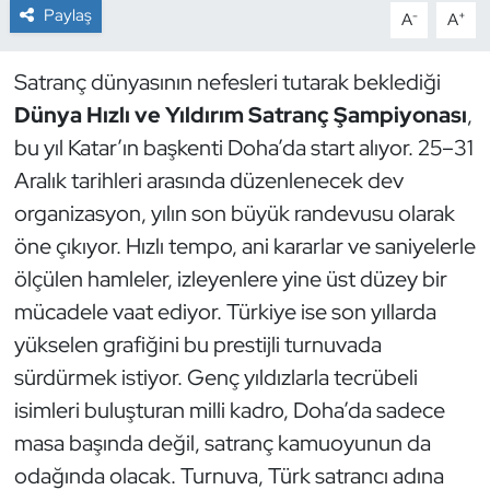
Paylaş
-
+
A
A
Dans Sporları
Satranç dünyasının nefesleri tutarak beklediği
Dövüş Sanatı
Dünya Hızlı ve Yıldırım Satranç Şampiyonası
,
bu yıl Katar’ın başkenti Doha’da start alıyor. 25–31
E-Spor
Aralık tarihleri arasında düzenlenecek dev
organizasyon, yılın son büyük randevusu olarak
Eskrim
öne çıkıyor. Hızlı tempo, ani kararlar ve saniyelerle
Futbol
ölçülen hamleler, izleyenlere yine üst düzey bir
mücadele vaat ediyor. Türkiye ise son yıllarda
Futsal
yükselen grafiğini bu prestijli turnuvada
sürdürmek istiyor. Genç yıldızlarla tecrübeli
Genel
isimleri buluşturan milli kadro, Doha’da sadece
masa başında değil, satranç kamuoyunun da
Golf
odağında olacak. Turnuva, Türk satrancı adına