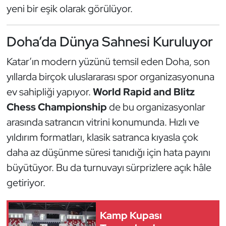
Güreş
yeni bir eşik olarak görülüyor.
Halter
Doha’da Dünya Sahnesi Kuruluyor
Hava Sporları
Katar’ın modern yüzünü temsil eden Doha, son
yıllarda birçok uluslararası spor organizasyonuna
Hentbol
ev sahipliği yapıyor.
World Rapid and Blitz
Chess Championship
de bu organizasyonlar
İşitme Engelli Sporcular
arasında satrancın vitrini konumunda. Hızlı ve
Judo ve Kuraş
yıldırım formatları, klasik satranca kıyasla çok
daha az düşünme süresi tanıdığı için hata payını
Kano ve Rafting
büyütüyor. Bu da turnuvayı sürprizlere açık hâle
getiriyor.
Karate
Kayak
Kamp Kupası