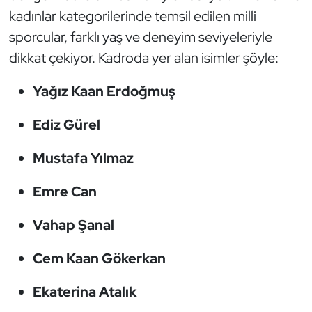
kadınlar kategorilerinde temsil edilen milli
Oryantiring
sporcular, farklı yaş ve deneyim seviyeleriyle
Özel Sporcular
dikkat çekiyor. Kadroda yer alan isimler şöyle:
Yağız Kaan Erdoğmuş
Paralimpik
Ediz Gürel
Ragbi
Mustafa Yılmaz
Satranç
Emre Can
Su Topu
Vahap Şanal
Sualtı Sporları
Cem Kaan Gökerkan
Tekvando
Ekaterina Atalık
Tenis