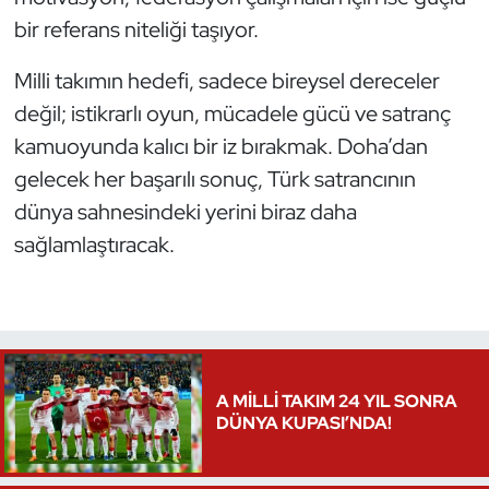
bir referans niteliği taşıyor.
Milli takımın hedefi, sadece bireysel dereceler
değil; istikrarlı oyun, mücadele gücü ve satranç
kamuoyunda kalıcı bir iz bırakmak. Doha’dan
gelecek her başarılı sonuç, Türk satrancının
dünya sahnesindeki yerini biraz daha
sağlamlaştıracak.
A MİLLİ TAKIM 24 YIL SONRA
DÜNYA KUPASI’NDA!