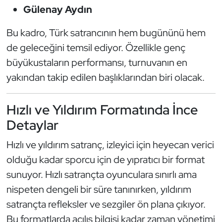
Gülenay Aydın
Triatlon
Bu kadro, Türk satrancının hem bugününü hem
Voleybol
de geleceğini temsil ediyor. Özellikle genç
büyükustaların performansı, turnuvanın en
Vücut Geliştirme Fitness
yakından takip edilen başlıklarından biri olacak.
Wushu Kungfu
Hızlı ve Yıldırım Formatında İnce
Yelken
Detaylar
Hızlı ve yıldırım satranç, izleyici için heyecan verici
Yüzme
olduğu kadar sporcu için de yıpratıcı bir format
sunuyor. Hızlı satrançta oyunculara sınırlı ama
nispeten dengeli bir süre tanınırken, yıldırım
satrançta refleksler ve sezgiler ön plana çıkıyor.
Bu formatlarda açılış bilgisi kadar zaman yönetimi