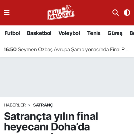
Atıcılık
Futbol
Basketbol
Voleybol
Tenis
Güreş
B
Atletizm
16:50
Seymen Özbaş Avrupa Şampiyonası'nda Final Peşinde
Badminton
Basketbol
Beyzbol
Bilardo
HABERLER
SATRANÇ
Satrançta yılın final
Binicilik
heyecanı Doha’da
Bisiklet