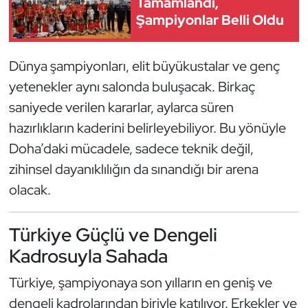
Tamamlandı,
Kempo
Şampiyonlar Belli Oldu
Kick Boks
Dünya şampiyonları, elit büyükustalar ve genç
Kürek
yetenekler aynı salonda buluşacak. Birkaç
saniyede verilen kararlar, aylarca süren
Masa Tenisi
hazırlıkların kaderini belirleyebiliyor. Bu yönüyle
Doha’daki mücadele, sadece teknik değil,
Modern Pentatlon
zihinsel dayanıklılığın da sınandığı bir arena
Motor Sporları
olacak.
Muay Thai
Türkiye Güçlü ve Dengeli
Kadrosuyla Sahada
Okçuluk
Türkiye, şampiyonaya son yılların en geniş ve
Optimist
dengeli kadrolarından biriyle katılıyor. Erkekler ve