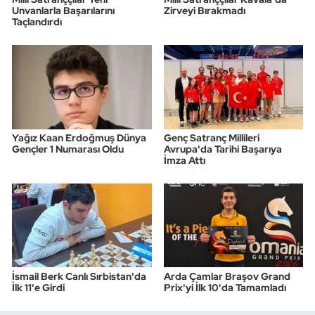
Unvanlarla Başarılarını
Zirveyi Bırakmadı
Taçlandırdı
Yağız Kaan Erdoğmuş Dünya
Genç Satranç Millileri
Gençler 1 Numarası Oldu
Avrupa'da Tarihi Başarıya
İmza Attı
İsmail Berk Canlı Sırbistan'da
Arda Çamlar Braşov Grand
İlk 11'e Girdi
Prix'yi İlk 10'da Tamamladı