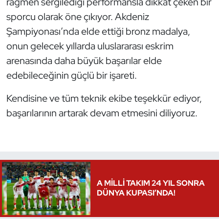
rağmen sergilediği performansla dikkat çeken bir
sporcu olarak öne çıkıyor. Akdeniz
Şampiyonası’nda elde ettiği bronz madalya,
onun gelecek yıllarda uluslararası eskrim
arenasında daha büyük başarılar elde
edebileceğinin güçlü bir işareti.
Kendisine ve tüm teknik ekibe teşekkür ediyor,
başarılarının artarak devam etmesini diliyoruz.
A MİLLİ TAKIM 24 YIL SONRA
DÜNYA KUPASI’NDA!