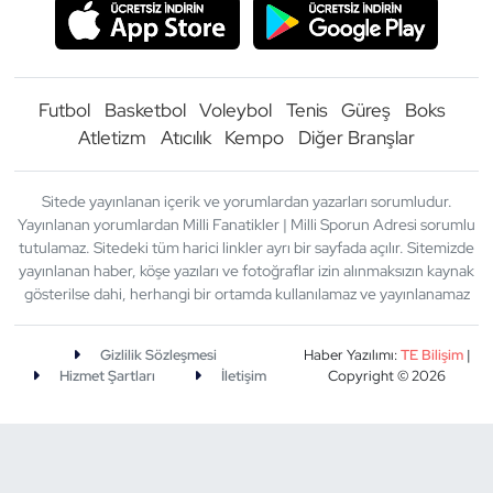
Futbol
Basketbol
Voleybol
Tenis
Güreş
Boks
Atletizm
Atıcılık
Kempo
Diğer Branşlar
Sitede yayınlanan içerik ve yorumlardan yazarları sorumludur.
Yayınlanan yorumlardan Milli Fanatikler | Milli Sporun Adresi sorumlu
tutulamaz. Sitedeki tüm harici linkler ayrı bir sayfada açılır. Sitemizde
yayınlanan haber, köşe yazıları ve fotoğraflar izin alınmaksızın kaynak
gösterilse dahi, herhangi bir ortamda kullanılamaz ve yayınlanamaz
Gizlilik Sözleşmesi
Haber Yazılımı:
TE Bilişim
|
Hizmet Şartları
İletişim
Copyright © 2026