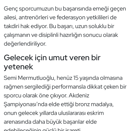
Genç sporcumuzun bu başarısında emeği geçen
Oryantiring
ailesi, antrenörleri ve federasyon yetkilileri de
Özel Sporcular
takdiri hak ediyor. Bu başarı, uzun soluklu bir
çalışmanın ve disiplinli hazırlığın sonucu olarak
Paralimpik
değerlendiriliyor.
Ragbi
Gelecek için umut veren bir
yetenek
Satranç
Semi Mermutluoğlu, henüz 15 yaşında olmasına
Su Topu
rağmen sergilediği performansla dikkat çeken bir
sporcu olarak öne çıkıyor. Akdeniz
Sualtı Sporları
Şampiyonası’nda elde ettiği bronz madalya,
onun gelecek yıllarda uluslararası eskrim
Tekvando
arenasında daha büyük başarılar elde
Tenis
edebileceğinin güçlü bir işareti.