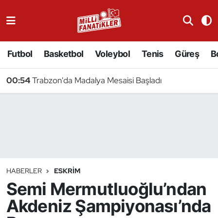
Atıcılık
Futbol
Basketbol
Voleybol
Tenis
Güreş
B
Atletizm
00:54
Trabzon'da Madalya Mesaisi Başladı
Badminton
Basketbol
Beyzbol
Bilardo
HABERLER
ESKRIM
Semi Mermutluoğlu’ndan
Binicilik
Akdeniz Şampiyonası’nda
Bisiklet