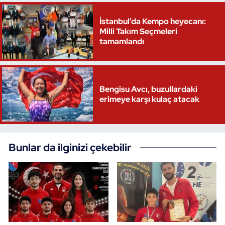
İstanbul’da Kempo heyecanı:
Milli Takım Seçmeleri
tamamlandı
Bengisu Avcı, buzullardaki
erimeye karşı kulaç atacak
Bunlar da ilginizi çekebilir