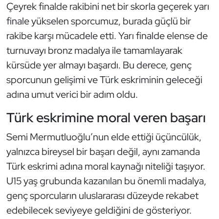
Çeyrek finalde rakibini net bir skorla geçerek yarı
Kempo
finale yükselen sporcumuz, burada güçlü bir
Kick Boks
rakibe karşı mücadele etti. Yarı finalde elense de
turnuvayı bronz madalya ile tamamlayarak
Kürek
kürsüde yer almayı başardı. Bu derece, genç
sporcunun gelişimi ve Türk eskriminin geleceği
Masa Tenisi
adına umut verici bir adım oldu.
Modern Pentatlon
Türk eskrimine moral veren başarı
Motor Sporları
Semi Mermutluoğlu’nun elde ettiği üçüncülük,
yalnızca bireysel bir başarı değil, aynı zamanda
Muay Thai
Türk eskrimi adına moral kaynağı niteliği taşıyor.
U15 yaş grubunda kazanılan bu önemli madalya,
Okçuluk
genç sporcuların uluslararası düzeyde rekabet
Optimist
edebilecek seviyeye geldiğini de gösteriyor.