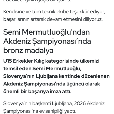
Triatlon
Kendisine ve tüm teknik ekibe teşekkür ediyor,
başarılarının artarak devam etmesini diliyoruz.
Voleybol
Semi Mermutluoğlu'ndan
Vücut Geliştirme Fitness
Akdeniz Şampiyonası’nda
bronz madalya
Wushu Kungfu
U15 Erkekler Kılıç kategorisinde ülkemizi
Yelken
temsil eden Semi Mermutluoğlu,
Yüzme
Slovenya’nın Ljubljana kentinde düzenlenen
Akdeniz Şampiyonası’nda üçüncü olarak
önemli bir başarıya imza attı.
Slovenya’nın başkenti Ljubljana, 2026 Akdeniz
Şampiyonası’na ev sahipliği yaptı.