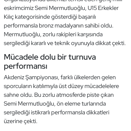
Güreş
eskrimcimiz Semi Mermutluoğlu, U15 Erkekler
Kılıç kategorisinde gösterdiği başarılı
Halter
performansla bronz madalyanın sahibi oldu.
Hava Sporları
Mermutluoğlu, zorlu rakipleri karşısında
sergilediği kararlı ve teknik oyunuyla dikkat çekti.
Hentbol
Mücadele dolu bir turnuva
İşitme Engelli Sporcular
performansı
Judo ve Kuraş
Akdeniz Şampiyonası, farklı ülkelerden gelen
sporcuların katılımıyla üst düzey mücadelelere
Kano ve Rafting
sahne oldu. Bu zorlu atmosferde piste çıkan
Semi Mermutluoğlu, ön eleme turlarında
Karate
sergilediği istikrarlı performansla dikkatleri
üzerine çekti.
Kayak