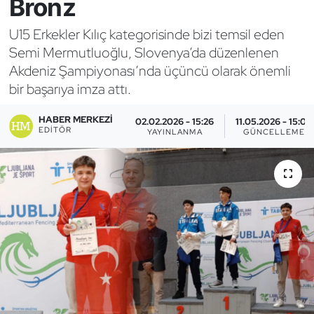
Bronz
Bocce Bowling Dart
U15 Erkekler Kılıç kategorisinde bizi temsil eden
Semi Mermutluoğlu, Slovenya’da düzenlenen
Boks
Akdeniz Şampiyonası’nda üçüncü olarak önemli
bir başarıya imza attı.
Briç
HABER MERKEZI
02.02.2026 - 15:26
11.05.2026 - 15:03
Buz Hokeyi
EDITÖR
YAYINLANMA
GÜNCELLEME
Buz Pateni
Çim Hokeyi
Cimnastik
Curling
Dağcılık