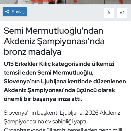
Paylaş
-
+
A
A
Dans Sporları
Semi Mermutluoğlu'ndan
Dövüş Sanatı
Akdeniz Şampiyonası’nda
E-Spor
bronz madalya
Eskrim
U15 Erkekler Kılıç kategorisinde ülkemizi
temsil eden Semi Mermutluoğlu,
Futbol
Slovenya’nın Ljubljana kentinde düzenlenen
Futsal
Akdeniz Şampiyonası’nda üçüncü olarak
önemli bir başarıya imza attı.
Genel
Slovenya’nın başkenti Ljubljana, 2026 Akdeniz
Golf
Şampiyonası’na ev sahipliği yaptı.
Organizasyonda ülkemizi temsil eden genç milli