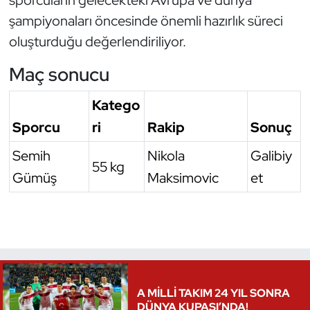
şampiyonaları öncesinde önemli hazırlık süreci
oluşturduğu değerlendiriliyor.
Maç sonucu
Katego
Sporcu
ri
Rakip
Sonuç
Semih
Nikola
Galibiy
55 kg
Gümüş
Maksimovic
et
A MİLLİ TAKIM 24 YIL SONRA
DÜNYA KUPASI’NDA!