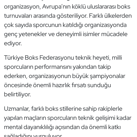
organizasyon, Avrupa’nın köklü uluslararası boks
Oryantiring
turnuvaları arasında gösteriliyor. Farklı ülkelerden
çok sayıda sporcunun katıldığı organizasyonda
Özel Sporcular
genç yetenekler ve deneyimli isimler mücadele
Paralimpik
ediyor.
Ragbi
Türkiye Boks Federasyonu teknik heyeti, milli
sporcuların performansını yakından takip
Satranç
ederken, organizasyonun büyük şampiyonalar
öncesinde önemli hazırlık fırsatı sunduğu
Su Topu
belirtiliyor.
Sualtı Sporları
Uzmanlar, farklı boks stillerine sahip rakiplerle
yapılan maçların sporcuların teknik gelişimi kadar
Tekvando
mental dayanıklılığı açısından da önemli katkı
Tenis
sağladığını vurguluyor.