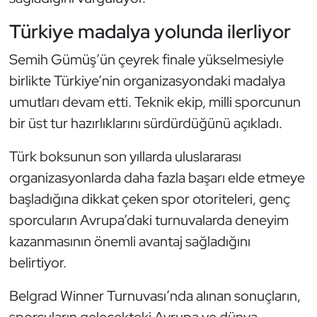
Türkiye madalya yolunda ilerliyor
Triatlon
Semih Gümüş’ün çeyrek finale yükselmesiyle
Voleybol
birlikte Türkiye’nin organizasyondaki madalya
umutları devam etti. Teknik ekip, milli sporcunun
Vücut Geliştirme Fitness
bir üst tur hazırlıklarını sürdürdüğünü açıkladı.
Wushu Kungfu
Türk boksunun son yıllarda uluslararası
Yelken
organizasyonlarda daha fazla başarı elde etmeye
başladığına dikkat çeken spor otoriteleri, genç
Yüzme
sporcuların Avrupa’daki turnuvalarda deneyim
kazanmasının önemli avantaj sağladığını
belirtiyor.
Belgrad Winner Turnuvası’nda alınan sonuçların,
sporcuların gelecekteki Avrupa ve dünya