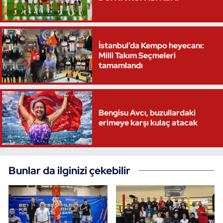
İstanbul’da Kempo heyecanı:
Milli Takım Seçmeleri
tamamlandı
Bengisu Avcı, buzullardaki
erimeye karşı kulaç atacak
Bunlar da ilginizi çekebilir