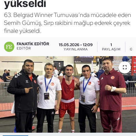
yükseldi
Bocce Bowling Dart
63. Belgrad Winner Turnuvası’nda mücadele eden
Semih Gümüş, Sırp rakibini mağlup ederek çeyrek
Boks
finale yükseldi.
Briç
FANATIK EDITÖR
15.05.2026 - 12:09
1
EDITÖR
YAYINLANMA
PAYLAŞIM
GÖ
Buz Hokeyi
Buz Pateni
Çim Hokeyi
Cimnastik
Curling
Dağcılık