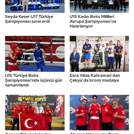
Seyda Keser U17 Türkiye
U19 Kadın Boks Millileri
Şampiyonası sona erdi
Avrupa Şampiyonası'na
Hazırlanıyor
U15 Türkiye Boks
Esra Yıldız Kahraman'dan
Şampiyonası'nda üçüncü gün
Çekya'da bronz madalya
tamamlandı