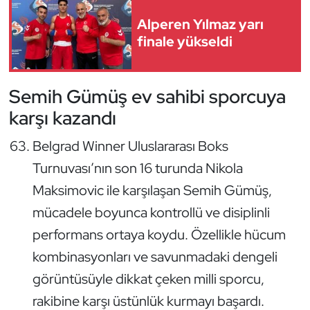
Güreş
Alperen Yılmaz yarı
Halter
finale yükseldi
Hava Sporları
Semih Gümüş ev sahibi sporcuya
Hentbol
karşı kazandı
Belgrad Winner Uluslararası Boks
İşitme Engelli Sporcular
Turnuvası’nın son 16 turunda Nikola
Judo ve Kuraş
Maksimovic ile karşılaşan Semih Gümüş,
mücadele boyunca kontrollü ve disiplinli
Kano ve Rafting
performans ortaya koydu. Özellikle hücum
Karate
kombinasyonları ve savunmadaki dengeli
görüntüsüyle dikkat çeken milli sporcu,
Kayak
rakibine karşı üstünlük kurmayı başardı.