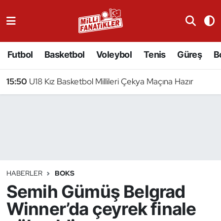
Atıcılık
Futbol
Basketbol
Voleybol
Tenis
Güreş
B
Atletizm
15:50
U18 Kız Basketbol Millileri Çekya Maçına Hazır
Badminton
Basketbol
Beyzbol
Bilardo
HABERLER
BOKS
Semih Gümüş Belgrad
Binicilik
Winner’da çeyrek finale
Bisiklet