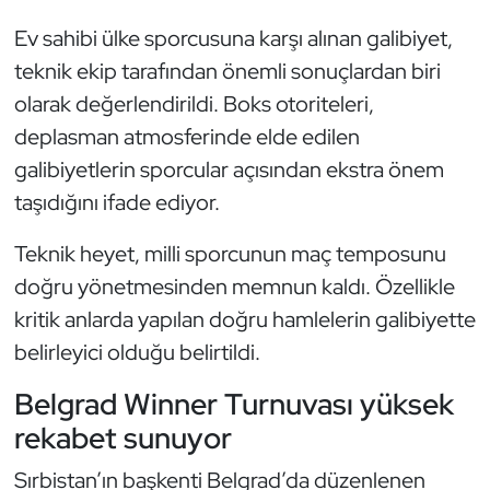
Kempo
Ev sahibi ülke sporcusuna karşı alınan galibiyet,
teknik ekip tarafından önemli sonuçlardan biri
Kick Boks
olarak değerlendirildi. Boks otoriteleri,
Kürek
deplasman atmosferinde elde edilen
galibiyetlerin sporcular açısından ekstra önem
Masa Tenisi
taşıdığını ifade ediyor.
Modern Pentatlon
Teknik heyet, milli sporcunun maç temposunu
doğru yönetmesinden memnun kaldı. Özellikle
Motor Sporları
kritik anlarda yapılan doğru hamlelerin galibiyette
belirleyici olduğu belirtildi.
Muay Thai
Belgrad Winner Turnuvası yüksek
Okçuluk
rekabet sunuyor
Optimist
Sırbistan’ın başkenti Belgrad’da düzenlenen