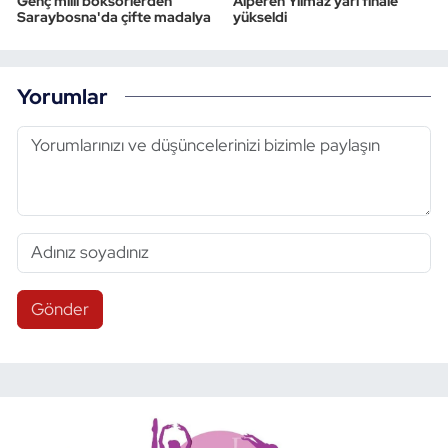
Genç milli boksörlerden
Alperen Yılmaz yarı finale
Saraybosna'da çifte madalya
yükseldi
Yorumlar
Gönder