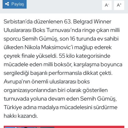
Paylaş
-
+
A
A
Dans Sporları
Sırbistan’da düzenlenen 63. Belgrad Winner
Dövüş Sanatı
Uluslararası Boks Turnuvası’nda ringe çıkan milli
sporcu Semih Gümüş, son 16 turunda ev sahibi
E-Spor
ülkeden Nikola Maksimovic’i mağlup ederek
çeyrek finale yükseldi. 55 kilo kategorisinde
Eskrim
mücadele eden milli boksör, karşılaşma boyunca
Futbol
sergilediği başarılı performansla dikkat çekti.
Avrupa’nın önemli uluslararası boks
Futsal
organizasyonlarından biri olarak gösterilen
turnuvada yoluna devam eden Semih Gümüş,
Genel
Türkiye adına madalya mücadelesini sürdürme
hakkı kazandı.
Golf