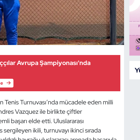
nççılar Avrupa Şampiyonası'nda
Y
le
 Tenis Turnuvası’nda mücadele eden milli
res Vazquez ile birlikte çiftler
li başarı elde etti. Uluslararası
ergileyen ikili, turnuvayı ikinci sırada
ldızlı bayrağı uluslararası arenada başarıyla