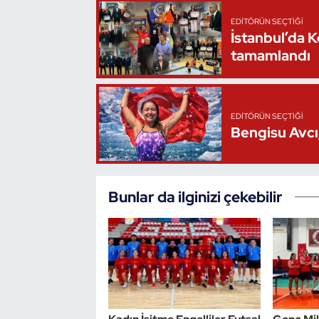
EDITÖRÜN SEÇTIĞI
İstanbul’da 
tamamlandı
EDITÖRÜN SEÇTIĞI
Bengisu Avcı,
Bunlar da ilginizi çekebilir