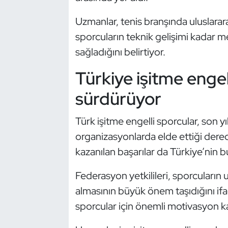
Oryantiring
Uzmanlar, tenis branşında uluslar
sporcuların teknik gelişimi kadar me
Özel Sporcular
sağladığını belirtiyor.
Paralimpik
Türkiye işitme engell
Ragbi
sürdürüyor
Satranç
Türk işitme engelli sporcular, son yıl
organizasyonlarda elde ettiği derec
Su Topu
kazanılan başarılar da Türkiye’nin b
Sualtı Sporları
Federasyon yetkilileri, sporcuların 
almasının büyük önem taşıdığını ifa
Tekvando
sporcular için önemli motivasyon 
Tenis