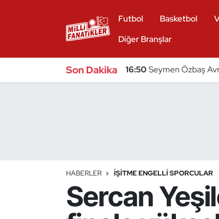
Futbol
Basketbol
V
Atıcılık
Diğer Branşlar
Atletizm
Son Dakika
16:50
Seymen Özbaş Avru
Badminton
Basketbol
Beyzbol
Bilardo
HABERLER
İŞITME ENGELLI SPORCULAR
Sercan Yeşil
Binicilik
Bisiklet