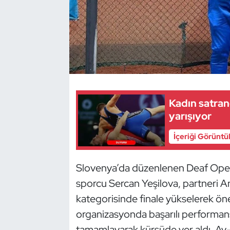
Dans Sporları
Dövüş Sanatı
E-Spor
Kadın satra
Eskrim
yarışıyor
Futbol
İçeriği Görüntü
Futsal
Slovenya’da düzenlenen Deaf Open
Genel
sporcu Sercan Yeşilova, partneri And
kategorisinde finale yükselerek önem
Golf
organizasyonda başarılı performans s
tamamlayarak kürsüde yer aldı. Ay-yı