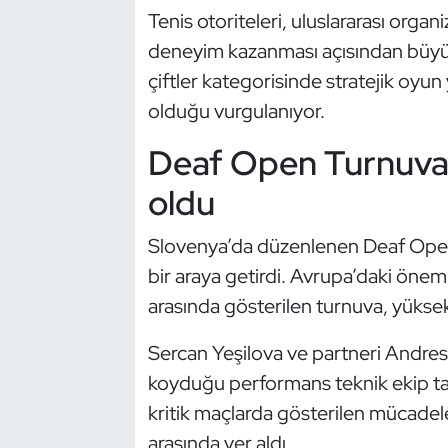
Kempo
Tenis otoriteleri, uluslararası orga
deneyim kazanması açısından büyük 
Kick Boks
çiftler kategorisinde stratejik oyun
olduğu vurgulanıyor.
Kürek
Deaf Open Turnuva
Masa Tenisi
oldu
Modern Pentatlon
Slovenya’da düzenlenen Deaf Open T
Motor Sporları
bir araya getirdi. Avrupa’daki öneml
arasında gösterilen turnuva, yüksek
Muay Thai
Sercan Yeşilova ve partneri Andre
Okçuluk
koyduğu performans teknik ekip tar
kritik maçlarda gösterilen mücadele
Optimist
arasında yer aldı.