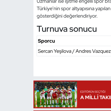
Uzmanlar ise işitme engelli spor bra
Türkiye’nin spor altyapısına yapılan
Triatlon
gösterdiğini değerlendiriyor.
Voleybol
Turnuva sonucu
Vücut Geliştirme Fitness
Sporcu
Wushu Kungfu
Sercan Yeşilova / Andres Vazquez
Yelken
Yüzme
EDITÖRÜN SEÇTIĞI
A MİLLİ TAK