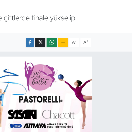
çiftlerde finale yükselip
-
+
A
A