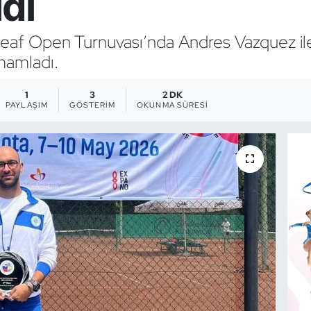
ldi
 Deaf Open Turnuvası’nda Andres Vazquez ile 
amamladı.
1
3
2 DK
PAYLAŞIM
GÖSTERIM
OKUNMA SÜRESI