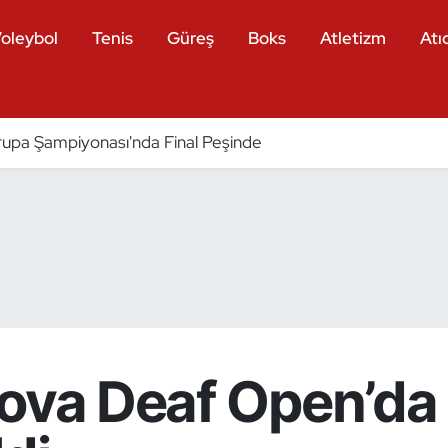
oleybol
Tenis
Güreş
Boks
Atletizm
Atıc
pa Şampiyonası'nda Final Peşinde
ova Deaf Open’da 