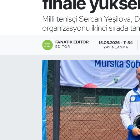
finale yükse
Bocce Bowling Dart
Milli tenisçi Sercan Yeşilova,
organizasyonu ikinci sırada t
Boks
FANATIK EDITÖR
Briç
15.05.2026 - 11:54
EDITÖR
YAYINLANMA
Buz Hokeyi
Buz Pateni
Çim Hokeyi
Cimnastik
Curling
Dağcılık