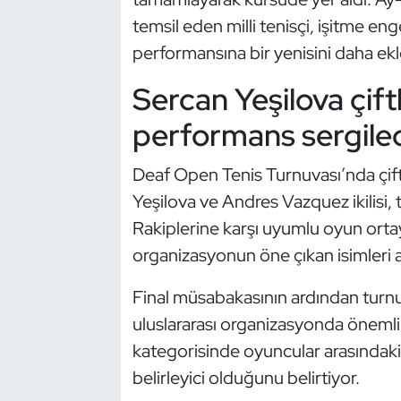
Güreş
temsil eden milli tenisçi, işitme en
performansına bir yenisini daha ekl
Halter
Sercan Yeşilova çift
Hava Sporları
performans sergile
Hentbol
Deaf Open Tenis Turnuvası’nda çif
İşitme Engelli Sporcular
Yeşilova ve Andres Vazquez ikilisi, 
Rakiplerine karşı uyumlu oyun orta
Judo ve Kuraş
organizasyonun öne çıkan isimleri a
Kano ve Rafting
Final müsabakasının ardından turnuv
uluslararası organizasyonda önemli d
Karate
kategorisinde oyuncular arasındaki
Kayak
belirleyici olduğunu belirtiyor.