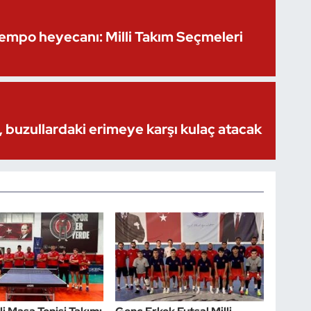
Kempo heyecanı: Milli Takım Seçmeleri
 buzullardaki erimeye karşı kulaç atacak