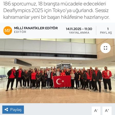
186 sporcumuz, 18 branşta mücadele edecekleri
Bocce Bowling Dart
Deaflympics 2025 için Tokyo’ya uğurlandı. Sessiz
kahramanlar yeni bir başarı hikâfesine hazırlanıyor.
Boks
MILLI FANATIKLER EDITÖR
14.11.2025 - 11:30
1
EDITÖR
YAYINLANMA
PAYLAŞI
Briç
Buz Hokeyi
Buz Pateni
Çim Hokeyi
Cimnastik
Curling
Paylaş
-
+
A
A
Dağcılık