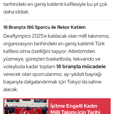
Güreş
tarihindeki en geniş katılımlı kafilesiyle bu yıl çok
daha iddialı.
Halter
18 Branşta 186 Sporcu ile Rekor Katılım
Hava Sporları
Deaflympics 2025’e katılacak olan millî takımımız,
Hentbol
organizasyon tarihindeki en geniş katılımlı Türk
kafilesi olma özelliğini taşıyor. Atletizmden
İşitme Engelli Sporcular
yüzmeye, güreşten basketbola, tekvando ve
voleybola kadar toplam
18 branşta mücadele
Judo ve Kuraş
verecek olan sporcularımız, ay-yıldızlı bayrağı
Kano ve Rafting
başarıyla dalgalandırmak için Tokyo'da sahne
alacak.
Karate
İşitme Engelli Kadın
Kayak
Milli Takımı için Tarihi