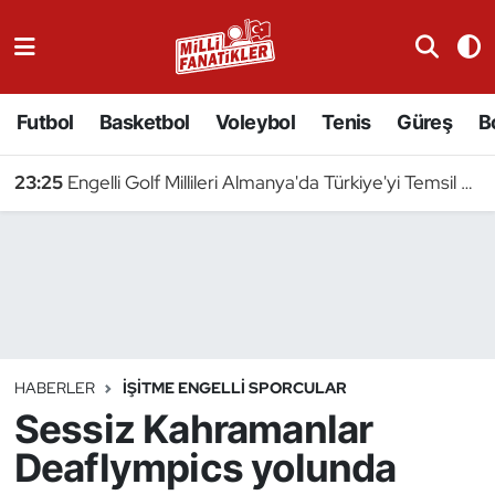
Atıcılık
Futbol
Basketbol
Voleybol
Tenis
Güreş
B
Atletizm
23:25
Engelli Golf Millileri Almanya'da Türkiye'yi Temsil Edecek
Badminton
Basketbol
Beyzbol
Bilardo
HABERLER
İŞITME ENGELLI SPORCULAR
Sessiz Kahramanlar
Binicilik
Deaflympics yolunda
Bisiklet