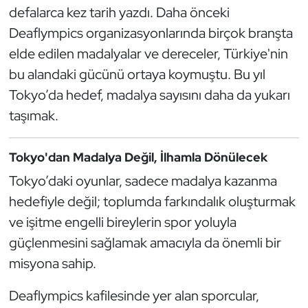
defalarca kez tarih yazdı. Daha önceki
Oryantiring
Deaflympics organizasyonlarında birçok branşta
elde edilen madalyalar ve dereceler, Türkiye'nin
Özel Sporcular
bu alandaki gücünü ortaya koymuştu. Bu yıl
Paralimpik
Tokyo’da hedef, madalya sayısını daha da yukarı
taşımak.
Ragbi
Tokyo'dan Madalya Değil, İlhamla Dönülecek
Satranç
Tokyo’daki oyunlar, sadece madalya kazanma
Su Topu
hedefiyle değil; toplumda farkındalık oluşturmak
ve işitme engelli bireylerin spor yoluyla
Sualtı Sporları
güçlenmesini sağlamak amacıyla da önemli bir
misyona sahip.
Tekvando
Deaflympics kafilesinde yer alan sporcular,
Tenis