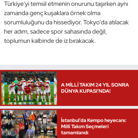
Türkiye'yi temsil etmenin onurunu taşırken aynı
zamanda genç kuşaklara örnek olma
Triatlon
sorumluluğunu da hissediyor. Tokyo’da atılacak
Voleybol
her adım, sadece spor sahasında değil,
toplumun kalbinde de iz bırakacak.
Vücut Geliştirme Fitness
Wushu Kungfu
Yelken
A MİLLİ TAKIM 24 YIL SONRA
Yüzme
DÜNYA KUPASI’NDA!
İstanbul’da Kempo heyecanı:
Milli Takım Seçmeleri
tamamlandı