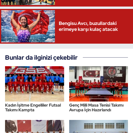
Bengisu Avcı, buzullardaki
erimeye karşı kulaç atacak
Bunlar da ilginizi çekebilir
Kadın İşitme Engelliler Futsal
Genç Milli Masa Tenisi Takımı
Takımı Kampta
Avrupa İçin Hazırlandı