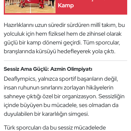
Kamp
Kempo
Kick Boks
Hazırlıklarını uzun süredir sürdüren millî takım, bu
yolculuk için hem fiziksel hem de zihinsel olarak
Kürek
güçlü bir kamp dönemi geçirdi. Tüm sporcular,
Masa Tenisi
branşlarında kürsüyü hedefleyerek yola çıktı.
Modern Pentatlon
Sessiz Ama Güçlü: Azmin Olimpiyatı
Deaflympics, yalnızca sportif başarıların değil,
Motor Sporları
insan ruhunun sınırlarını zorlayan hikâyelerin
Muay Thai
sahneye çıktığı özel bir organizasyon. Sessizliğin
içinde büyüyen bu mücadele, ses olmadan da
Okçuluk
duyulabilen bir kararlılığın simgesi.
Optimist
Türk sporcuları da bu sessiz mücadelede