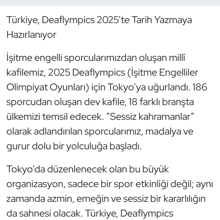
Türkiye, Deaflympics 2025’te Tarih Yazmaya
Dans Sporları
Hazırlanıyor
Dövüş Sanatı
İşitme engelli sporcularımızdan oluşan millî
kafilemiz, 2025 Deaflympics (İşitme Engelliler
E-Spor
Olimpiyat Oyunları) için Tokyo’ya uğurlandı. 186
Eskrim
sporcudan oluşan dev kafile, 18 farklı branşta
ülkemizi temsil edecek. “Sessiz kahramanlar”
Futbol
olarak adlandırılan sporcularımız, madalya ve
gurur dolu bir yolculuğa başladı.
Futsal
Tokyo’da düzenlenecek olan bu büyük
Genel
organizasyon, sadece bir spor etkinliği değil; aynı
zamanda azmin, emeğin ve sessiz bir kararlılığın
Golf
da sahnesi olacak. Türkiye, Deaflympics