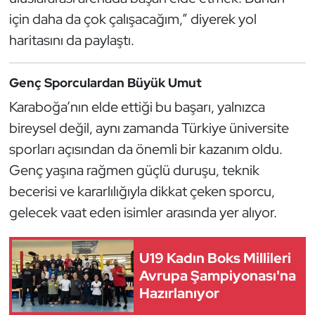
Kempo
için daha da çok çalışacağım,” diyerek yol
haritasını da paylaştı.
Kick Boks
Genç Sporculardan Büyük Umut
Kürek
Karaboğa’nın elde ettiği bu başarı, yalnızca
Masa Tenisi
bireysel değil, aynı zamanda Türkiye üniversite
sporları açısından da önemli bir kazanım oldu.
Modern Pentatlon
Genç yaşına rağmen güçlü duruşu, teknik
becerisi ve kararlılığıyla dikkat çeken sporcu,
Motor Sporları
gelecek vaat eden isimler arasında yer alıyor.
Muay Thai
U19 Kadın Boks Millileri
Okçuluk
Avrupa Şampiyonası'na
Hazırlanıyor
Optimist