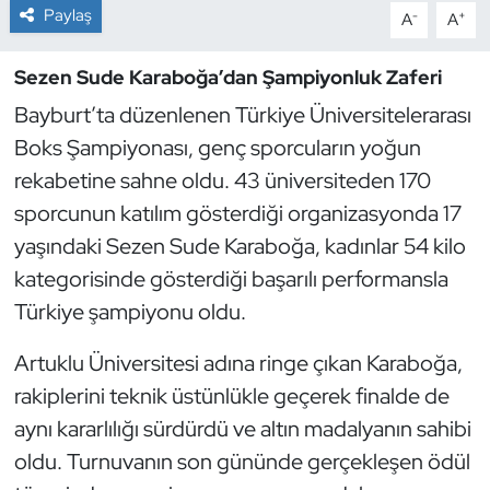
Paylaş
-
+
A
A
Dans Sporları
Sezen Sude Karaboğa’dan Şampiyonluk Zaferi
Dövüş Sanatı
Bayburt’ta düzenlenen Türkiye Üniversitelerarası
Boks Şampiyonası, genç sporcuların yoğun
E-Spor
rekabetine sahne oldu. 43 üniversiteden 170
sporcunun katılım gösterdiği organizasyonda 17
Eskrim
yaşındaki Sezen Sude Karaboğa, kadınlar 54 kilo
Futbol
kategorisinde gösterdiği başarılı performansla
Türkiye şampiyonu oldu.
Futsal
Artuklu Üniversitesi adına ringe çıkan Karaboğa,
Genel
rakiplerini teknik üstünlükle geçerek finalde de
aynı kararlılığı sürdürdü ve altın madalyanın sahibi
Golf
oldu. Turnuvanın son gününde gerçekleşen ödül