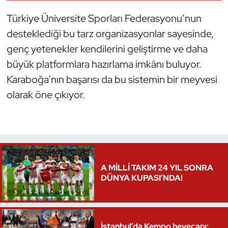
Oryantiring
Türkiye Üniversite Sporları Federasyonu’nun
desteklediği bu tarz organizasyonlar sayesinde,
Özel Sporcular
genç yetenekler kendilerini geliştirme ve daha
büyük platformlara hazırlama imkânı buluyor.
Paralimpik
Karaboğa’nın başarısı da bu sistemin bir meyvesi
Ragbi
olarak öne çıkıyor.
Satranç
Su Topu
A MİLLİ TAKIM 24 YIL SONRA
Sualtı Sporları
DÜNYA KUPASI’NDA!
Tekvando
Tenis
İstanbul’da Kempo heyecanı: