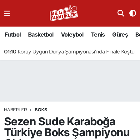
Atıcılık
Futbol
Basketbol
Voleybol
Tenis
Güreş
B
Atletizm
01:10
Koray Uygun Dünya Şampiyonası’nda Finale Koştu
Badminton
Basketbol
Beyzbol
Bilardo
HABERLER
BOKS
Sezen Sude Karaboğa
Binicilik
Türkiye Boks Şampiyonu
Bisiklet