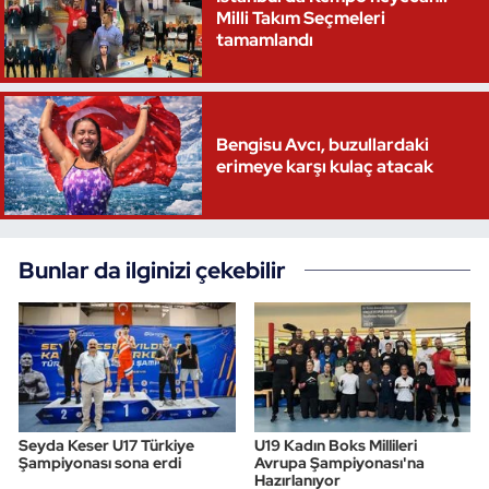
Milli Takım Seçmeleri
tamamlandı
Triatlon
Voleybol
Bengisu Avcı, buzullardaki
Vücut Geliştirme Fitness
erimeye karşı kulaç atacak
Wushu Kungfu
Yelken
Bunlar da ilginizi çekebilir
Yüzme
Seyda Keser U17 Türkiye
U19 Kadın Boks Millileri
Şampiyonası sona erdi
Avrupa Şampiyonası'na
Hazırlanıyor