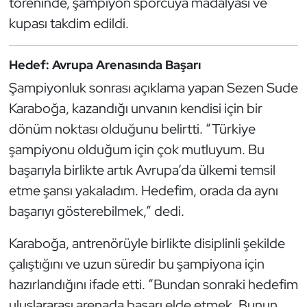
töreninde, şampiyon sporcuya madalyası ve
Güreş
kupası takdim edildi.
Halter
Hedef: Avrupa Arenasında Başarı
Hava Sporları
Şampiyonluk sonrası açıklama yapan Sezen Sude
Karaboğa, kazandığı unvanın kendisi için bir
Hentbol
dönüm noktası olduğunu belirtti. “Türkiye
İşitme Engelli Sporcular
şampiyonu olduğum için çok mutluyum. Bu
başarıyla birlikte artık Avrupa’da ülkemi temsil
Judo ve Kuraş
etme şansı yakaladım. Hedefim, orada da aynı
başarıyı gösterebilmek,” dedi.
Kano ve Rafting
Karaboğa, antrenörüyle birlikte disiplinli şekilde
Karate
çalıştığını ve uzun süredir bu şampiyona için
hazırlandığını ifade etti. “Bundan sonraki hedefim
Kayak
uluslararası arenada başarı elde etmek. Bunun