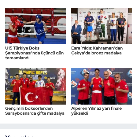
U15 Türkiye Boks
Esra Yıldız Kahraman'dan
Şampiyonası'nda üçüncü gün
Çekya'da bronz madalya
tamamlandı
Genç milli boksörlerden
Alperen Yılmaz yarı finale
Saraybosna'da çifte madalya
yükseldi