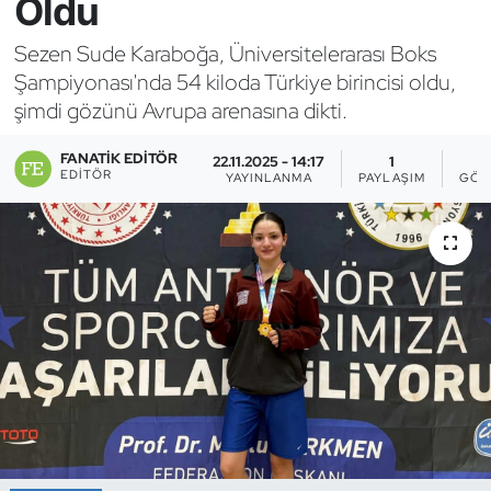
Oldu
Bocce Bowling Dart
Sezen Sude Karaboğa, Üniversitelerarası Boks
Şampiyonası'nda 54 kiloda Türkiye birincisi oldu,
Boks
şimdi gözünü Avrupa arenasına dikti.
Briç
FANATIK EDITÖR
22.11.2025 - 14:17
1
EDITÖR
YAYINLANMA
PAYLAŞIM
GÖS
Buz Hokeyi
Buz Pateni
Çim Hokeyi
Cimnastik
Curling
Dağcılık