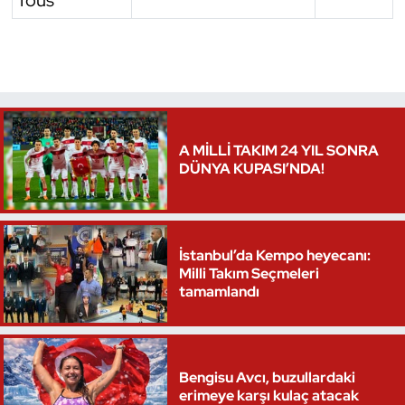
Tous
Triatlon
Voleybol
Vücut Geliştirme Fitness
A MİLLİ TAKIM 24 YIL SONRA
DÜNYA KUPASI’NDA!
Wushu Kungfu
Yelken
İstanbul’da Kempo heyecanı:
Yüzme
Milli Takım Seçmeleri
tamamlandı
Bengisu Avcı, buzullardaki
erimeye karşı kulaç atacak