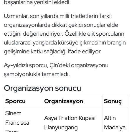
başarılarına yenisini ekledi.
Oryantiring
Uzmanlar, son yıllarda milli triatletlerin farklı
Özel Sporcular
organizasyonlarda dikkat çekici sonuçlar elde
ettiğini değerlendiriyor. Özellikle elit sporcuların
Paralimpik
uluslararası yarışlarda kürsüye çıkmasının branşın
gelişimine katkı sağladığı ifade ediliyor.
Ragbi
Ay-yıldızlı sporcu, Çin’deki organizasyonu
Satranç
şampiyonlukla tamamladı.
Su Topu
Organizasyon sonucu
Sualtı Sporları
Sporcu
Organizasyon
Sonuç
Sinem
Tekvando
Asya Triatlon Kupası
Altın
Francisca
Lianyungang
Madalya
Tenis