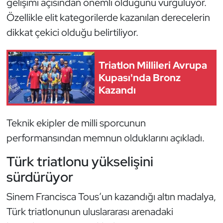
gelişimi açısından önemli olduğunu vurguluyor.
Kempo
Özellikle elit kategorilerde kazanılan derecelerin
dikkat çekici olduğu belirtiliyor.
Kick Boks
Kürek
Triatlon Millileri Avrupa
Kupası'nda Bronz
Masa Tenisi
Kazandı
Modern Pentatlon
Teknik ekipler de milli sporcunun
Motor Sporları
performansından memnun olduklarını açıkladı.
Türk triatlonu yükselişini
Muay Thai
sürdürüyor
Okçuluk
Sinem Francisca Tous’un kazandığı altın madalya,
Türk triatlonunun uluslararası arenadaki
Optimist