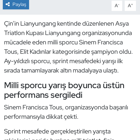
Paylaş
-
+
A
A
Dans Sporları
Çin’in Lianyungang kentinde düzenlenen Asya
Dövüş Sanatı
Triatlon Kupası Lianyungang organizasyonunda
mücadele eden milli sporcu Sinem Francisca
E-Spor
Tous, Elit Kadınlar kategorisinde şampiyon oldu.
Ay-yıldızlı sporcu, sprint mesafedeki yarışı ilk
Eskrim
sırada tamamlayarak altın madalyaya ulaştı.
Futbol
Milli sporcu yarış boyunca üstün
performans sergiledi
Futsal
Sinem Francisca Tous, organizasyonda başarılı
Genel
performansıyla dikkat çekti.
Golf
Sprint mesafede gerçekleştirilen yarışta