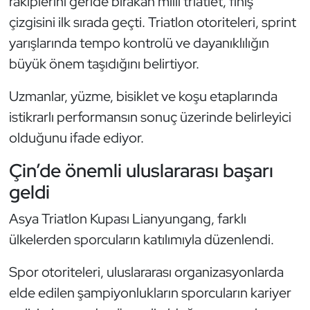
rakiplerini geride bırakan milli triatlet, finiş
Güreş
çizgisini ilk sırada geçti. Triatlon otoriteleri, sprint
Halter
yarışlarında tempo kontrolü ve dayanıklılığın
büyük önem taşıdığını belirtiyor.
Hava Sporları
Uzmanlar, yüzme, bisiklet ve koşu etaplarında
Hentbol
istikrarlı performansın sonuç üzerinde belirleyici
olduğunu ifade ediyor.
İşitme Engelli Sporcular
Çin’de önemli uluslararası başarı
Judo ve Kuraş
geldi
Kano ve Rafting
Asya Triatlon Kupası Lianyungang, farklı
ülkelerden sporcuların katılımıyla düzenlendi.
Karate
Spor otoriteleri, uluslararası organizasyonlarda
Kayak
elde edilen şampiyonlukların sporcuların kariyer