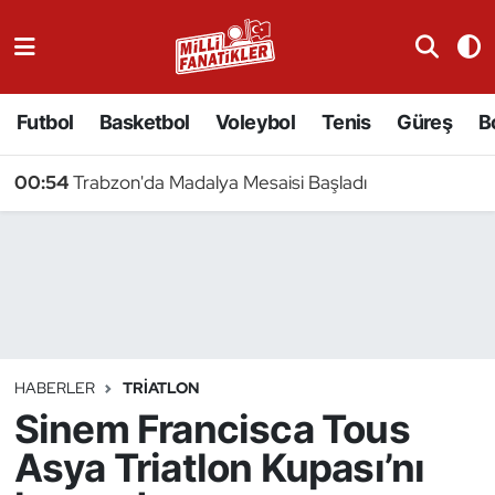
Atıcılık
Futbol
Basketbol
Voleybol
Tenis
Güreş
B
Atletizm
00:54
Trabzon'da Madalya Mesaisi Başladı
Badminton
Basketbol
Beyzbol
Bilardo
HABERLER
TRIATLON
Sinem Francisca Tous
Binicilik
Asya Triatlon Kupası’nı
Bisiklet