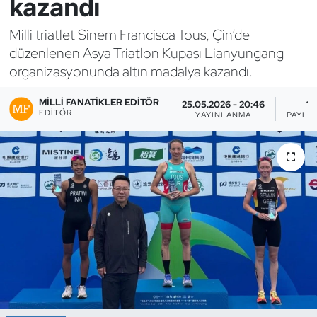
kazandı
Bocce Bowling Dart
Milli triatlet Sinem Francisca Tous, Çin’de
düzenlenen Asya Triatlon Kupası Lianyungang
Boks
organizasyonunda altın madalya kazandı.
Briç
MILLI FANATIKLER EDITÖR
25.05.2026 - 20:46
1
EDITÖR
YAYINLANMA
PAYLA
Buz Hokeyi
Buz Pateni
Çim Hokeyi
Cimnastik
Curling
Dağcılık