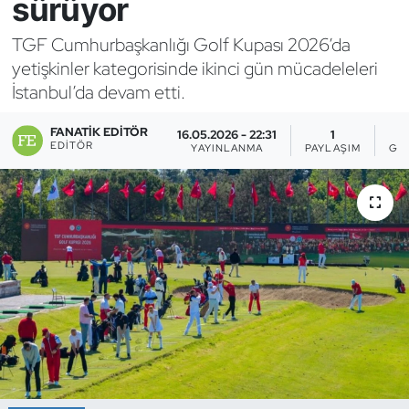
sürüyor
Bocce Bowling Dart
TGF Cumhurbaşkanlığı Golf Kupası 2026’da
yetişkinler kategorisinde ikinci gün mücadeleleri
Boks
İstanbul’da devam etti.
Briç
FANATIK EDITÖR
16.05.2026 - 22:31
1
EDITÖR
YAYINLANMA
PAYLAŞIM
GÖ
Buz Hokeyi
Buz Pateni
Çim Hokeyi
Cimnastik
Curling
Dağcılık