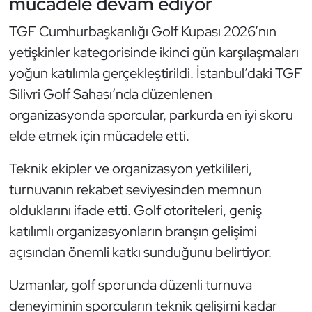
mücadele devam ediyor
Güreş
TGF Cumhurbaşkanlığı Golf Kupası 2026’nın
Halter
yetişkinler kategorisinde ikinci gün karşılaşmaları
yoğun katılımla gerçekleştirildi. İstanbul’daki TGF
Hava Sporları
Silivri Golf Sahası’nda düzenlenen
Hentbol
organizasyonda sporcular, parkurda en iyi skoru
elde etmek için mücadele etti.
İşitme Engelli Sporcular
Teknik ekipler ve organizasyon yetkilileri,
Judo ve Kuraş
turnuvanın rekabet seviyesinden memnun
olduklarını ifade etti. Golf otoriteleri, geniş
Kano ve Rafting
katılımlı organizasyonların branşın gelişimi
açısından önemli katkı sunduğunu belirtiyor.
Karate
Uzmanlar, golf sporunda düzenli turnuva
Kayak
deneyiminin sporcuların teknik gelişimi kadar