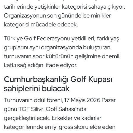
tarihlerinde yetişkinler kategorisi sahaya çıkıyor.
Oryantiring
Organizasyonun son gününde ise minikler
Özel Sporcular
kategorisi mücadele edecek.
Türkiye Golf Federasyonu yetkilileri, farklı yaş
Paralimpik
gruplarını aynı organizasyonda buluşturan
Ragbi
turnuvanın spor kültürünün gelişimine önemli
katkı sağladığını ifade ediyor.
Satranç
Cumhurbaşkanlığı Golf Kupası
Su Topu
sahiplerini bulacak
Turnuvanın ödül töreni, 17 Mayıs 2026 Pazar
Sualtı Sporları
günü TGF Silivri Golf Sahası’nda
Tekvando
gerçekleştirilecek. Erkekler ve kadınlar
kategorilerinde en iyi gross skoru elde eden
Tenis