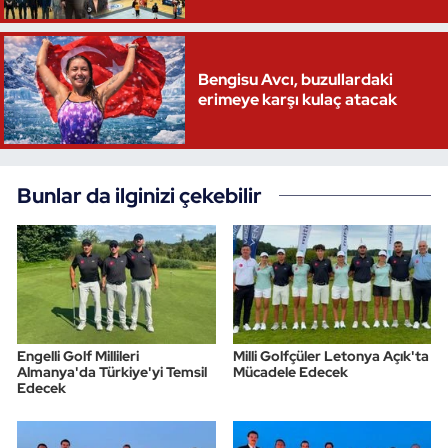
Bengisu Avcı, buzullardaki
erimeye karşı kulaç atacak
Bunlar da ilginizi çekebilir
Engelli Golf Millileri
Milli Golfçüler Letonya Açık'ta
Almanya'da Türkiye'yi Temsil
Mücadele Edecek
Edecek