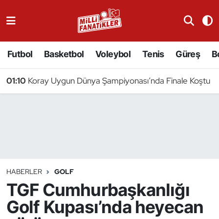
Atıcılık
Futbol
Basketbol
Voleybol
Tenis
Güreş
B
Atletizm
01:10
Koray Uygun Dünya Şampiyonası’nda Finale Koştu
Badminton
Basketbol
Beyzbol
Bilardo
HABERLER
GOLF
TGF Cumhurbaşkanlığı
Binicilik
Golf Kupası’nda heyecan
Bisiklet