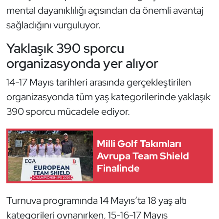
Kempo
mental dayanıklılığı açısından da önemli avantaj
sağladığını vurguluyor.
Kick Boks
Yaklaşık 390 sporcu
Kürek
organizasyonda yer alıyor
14-17 Mayıs tarihleri arasında gerçekleştirilen
Masa Tenisi
organizasyonda tüm yaş kategorilerinde yaklaşık
Modern Pentatlon
390 sporcu mücadele ediyor.
Motor Sporları
Milli Golf Takımları
Avrupa Team Shield
Muay Thai
Finalinde
Okçuluk
Turnuva programında 14 Mayıs’ta 18 yaş altı
Optimist
kategorileri oynanırken, 15-16-17 Mayıs