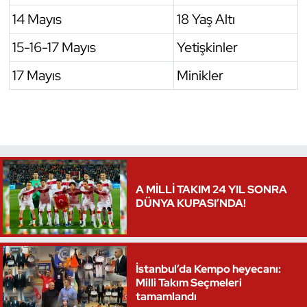
14 Mayıs
18 Yaş Altı
15-16-17 Mayıs
Yetişkinler
17 Mayıs
Minikler
A MİLLİ TAKIM 24 YIL SONRA
DÜNYA KUPASI’NDA!
İstanbul’da Kempo heyecanı:
Milli Takım Seçmeleri
tamamlandı