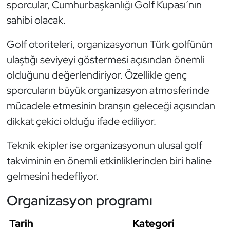
sporcular, Cumhurbaşkanlığı Golf Kupası’nın
sahibi olacak.
Triatlon
Golf otoriteleri, organizasyonun Türk golfünün
Voleybol
ulaştığı seviyeyi göstermesi açısından önemli
Vücut Geliştirme Fitness
olduğunu değerlendiriyor. Özellikle genç
sporcuların büyük organizasyon atmosferinde
Wushu Kungfu
mücadele etmesinin branşın geleceği açısından
dikkat çekici olduğu ifade ediliyor.
Yelken
Teknik ekipler ise organizasyonun ulusal golf
Yüzme
takviminin en önemli etkinliklerinden biri haline
gelmesini hedefliyor.
Organizasyon programı
Tarih
Kategori