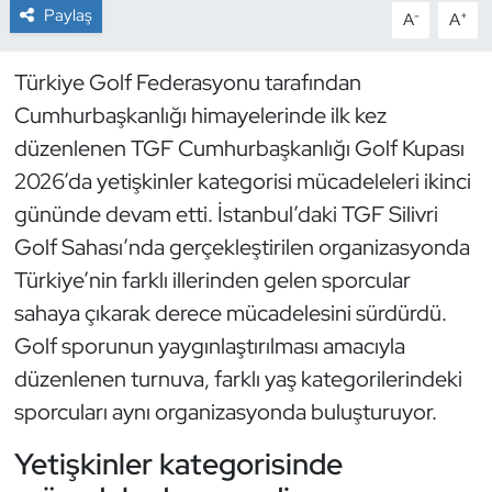
Paylaş
-
+
A
A
Dans Sporları
Türkiye Golf Federasyonu tarafından
Dövüş Sanatı
Cumhurbaşkanlığı himayelerinde ilk kez
düzenlenen TGF Cumhurbaşkanlığı Golf Kupası
E-Spor
2026’da yetişkinler kategorisi mücadeleleri ikinci
gününde devam etti. İstanbul’daki TGF Silivri
Eskrim
Golf Sahası’nda gerçekleştirilen organizasyonda
Futbol
Türkiye’nin farklı illerinden gelen sporcular
sahaya çıkarak derece mücadelesini sürdürdü.
Futsal
Golf sporunun yaygınlaştırılması amacıyla
düzenlenen turnuva, farklı yaş kategorilerindeki
Genel
sporcuları aynı organizasyonda buluşturuyor.
Golf
Yetişkinler kategorisinde