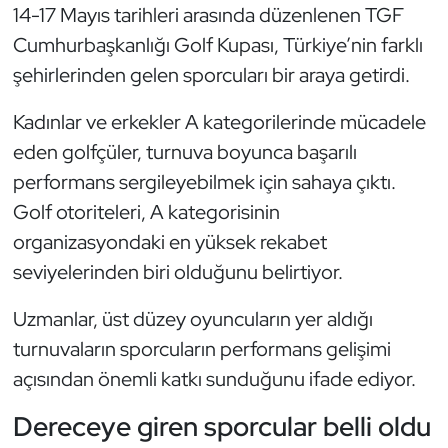
Güreş
14-17 Mayıs tarihleri arasında düzenlenen TGF
Cumhurbaşkanlığı Golf Kupası, Türkiye’nin farklı
Halter
şehirlerinden gelen sporcuları bir araya getirdi.
Hava Sporları
Kadınlar ve erkekler A kategorilerinde mücadele
eden golfçüler, turnuva boyunca başarılı
Hentbol
performans sergileyebilmek için sahaya çıktı.
Golf otoriteleri, A kategorisinin
İşitme Engelli Sporcular
organizasyondaki en yüksek rekabet
Judo ve Kuraş
seviyelerinden biri olduğunu belirtiyor.
Kano ve Rafting
Uzmanlar, üst düzey oyuncuların yer aldığı
turnuvaların sporcuların performans gelişimi
Karate
açısından önemli katkı sunduğunu ifade ediyor.
Kayak
Dereceye giren sporcular belli oldu