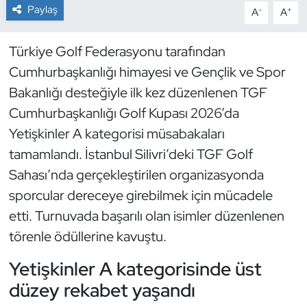
Paylaş
-
+
A
A
Dans Sporları
Türkiye Golf Federasyonu tarafından
Dövüş Sanatı
Cumhurbaşkanlığı himayesi ve Gençlik ve Spor
Bakanlığı desteğiyle ilk kez düzenlenen TGF
E-Spor
Cumhurbaşkanlığı Golf Kupası 2026’da
Yetişkinler A kategorisi müsabakaları
Eskrim
tamamlandı. İstanbul Silivri’deki TGF Golf
Futbol
Sahası’nda gerçekleştirilen organizasyonda
sporcular dereceye girebilmek için mücadele
Futsal
etti. Turnuvada başarılı olan isimler düzenlenen
törenle ödüllerine kavuştu.
Genel
Yetişkinler A kategorisinde üst
Golf
düzey rekabet yaşandı