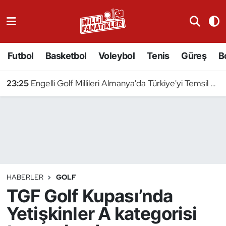
Atıcılık
Futbol
Basketbol
Voleybol
Tenis
Güreş
B
Atletizm
23:25
Engelli Golf Millileri Almanya'da Türkiye'yi Temsil Edecek
Badminton
Basketbol
Beyzbol
Bilardo
HABERLER
GOLF
TGF Golf Kupası’nda
Binicilik
Yetişkinler A kategorisi
Bisiklet