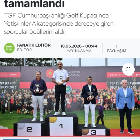
tamamlandı
Bocce Bowling Dart
TGF Cumhurbaşkanlığı Golf Kupası’nda
Yetişkinler A kategorisinde dereceye giren
Boks
sporcular ödüllerini aldı.
Briç
FANATIK EDITÖR
18.05.2026 - 00:44
1
EDITÖR
YAYINLANMA
PAYLAŞIM
G
Buz Hokeyi
Buz Pateni
Çim Hokeyi
Cimnastik
Curling
Dağcılık