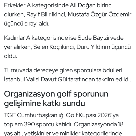
Erkekler A kategorisinde Ali Doğan birinci
Kempo
olurken, Rayif Bilir ikinci, Mustafa Özgür Özdemir
Kick Boks
üçüncü sırayı aldı.
Kürek
Kadınlar A kategorisinde ise Sude Bay zirvede
yer alırken, Selen Koç ikinci, Duru Yıldırım üçüncü
Masa Tenisi
oldu.
Modern Pentatlon
Turnuvada dereceye giren sporculara ödülleri
İstanbul Valisi Davut Gül tarafından takdim edildi.
Motor Sporları
Organizasyon golf sporunun
Muay Thai
gelişimine katkı sundu
Okçuluk
TGF Cumhurbaşkanlığı Golf Kupası 2026’ya
toplam 390 sporcu katıldı. Organizasyonda 18
Optimist
yaş altı, yetişkinler ve minikler kategorilerinde