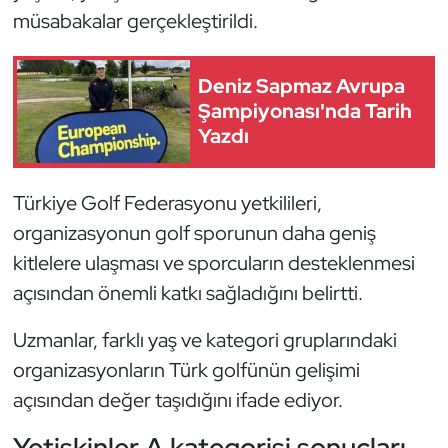
müsabakalar gerçekleştirildi.
Oryantiring
Özel Sporcular
Deniz Sapmaz Avrupa
Şampiyonası'nda Tarih
Paralimpik
Yazdı
Ragbi
Türkiye Golf Federasyonu yetkilileri,
organizasyonun golf sporunun daha geniş
Satranç
kitlelere ulaşması ve sporcuların desteklenmesi
Su Topu
açısından önemli katkı sağladığını belirtti.
Sualtı Sporları
Uzmanlar, farklı yaş ve kategori gruplarındaki
organizasyonların Türk golfünün gelişimi
Tekvando
açısından değer taşıdığını ifade ediyor.
Tenis
Yetişkinler A kategorisi sonuçları