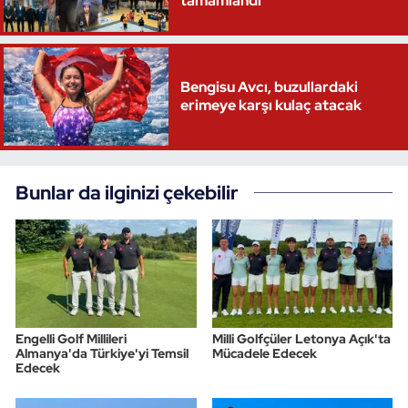
tamamlandı
Bengisu Avcı, buzullardaki
erimeye karşı kulaç atacak
Bunlar da ilginizi çekebilir
Engelli Golf Millileri
Milli Golfçüler Letonya Açık'ta
Almanya'da Türkiye'yi Temsil
Mücadele Edecek
Edecek