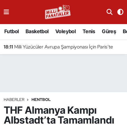
Atıcılık
Futbol
Basketbol
Voleybol
Tenis
Güreş
B
Atletizm
18:11
Milli Yüzücüler Avrupa Şampiyonası İçin Paris’te
Badminton
Basketbol
Beyzbol
Bilardo
HABERLER
HENTBOL
THF Almanya Kampı
Binicilik
Albstadt’ta Tamamlandı
Bisiklet