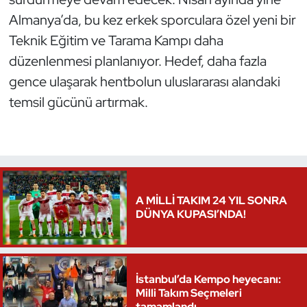
Almanya’da, bu kez erkek sporculara özel yeni bir
Oryantiring
Teknik Eğitim ve Tarama Kampı daha
Özel Sporcular
düzenlenmesi planlanıyor. Hedef, daha fazla
gence ulaşarak hentbolun uluslararası alandaki
Paralimpik
temsil gücünü artırmak.
Ragbi
Satranç
Su Topu
A MİLLİ TAKIM 24 YIL SONRA
DÜNYA KUPASI’NDA!
Sualtı Sporları
Tekvando
İstanbul’da Kempo heyecanı:
Milli Takım Seçmeleri
Tenis
tamamlandı