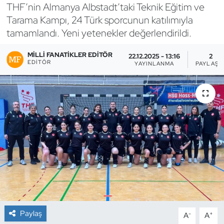
THF’nin Almanya Albstadt’taki Teknik Eğitim ve
Bocce Bowling Dart
Tarama Kampı, 24 Türk sporcunun katılımıyla
tamamlandı. Yeni yetenekler değerlendirildi.
Boks
MILLI FANATIKLER EDITÖR
22.12.2025 - 13:16
2
EDITÖR
YAYINLANMA
PAYLAŞI
Briç
Buz Hokeyi
Buz Pateni
Çim Hokeyi
Cimnastik
Curling
Paylaş
-
+
A
A
Dağcılık