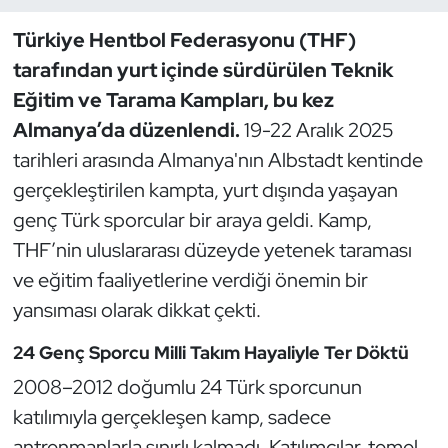
Türkiye Hentbol Federasyonu (THF)
Dans Sporları
tarafından yurt içinde sürdürülen Teknik
Dövüş Sanatı
Eğitim ve Tarama Kampları, bu kez
Almanya’da düzenlendi.
19-22 Aralık 2025
E-Spor
tarihleri arasında Almanya'nın Albstadt kentinde
gerçekleştirilen kampta, yurt dışında yaşayan
Eskrim
genç Türk sporcular bir araya geldi. Kamp,
THF’nin uluslararası düzeyde yetenek taraması
Futbol
ve eğitim faaliyetlerine verdiği önemin bir
Futsal
yansıması olarak dikkat çekti.
24 Genç Sporcu Milli Takım Hayaliyle Ter Döktü
Genel
2008–2012 doğumlu 24 Türk sporcunun
Golf
katılımıyla gerçekleşen kamp, sadece
antrenmanlarla sınırlı kalmadı. Katılımcılar, temel