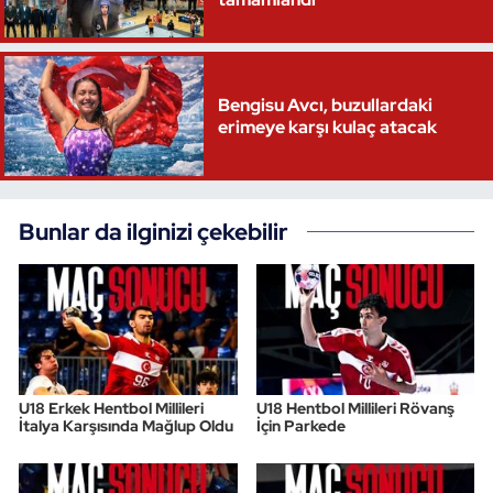
Triatlon
Voleybol
Bengisu Avcı, buzullardaki
erimeye karşı kulaç atacak
Vücut Geliştirme Fitness
Wushu Kungfu
Bunlar da ilginizi çekebilir
Yelken
Yüzme
U18 Erkek Hentbol Millileri
U18 Hentbol Millileri Rövanş
İtalya Karşısında Mağlup Oldu
İçin Parkede