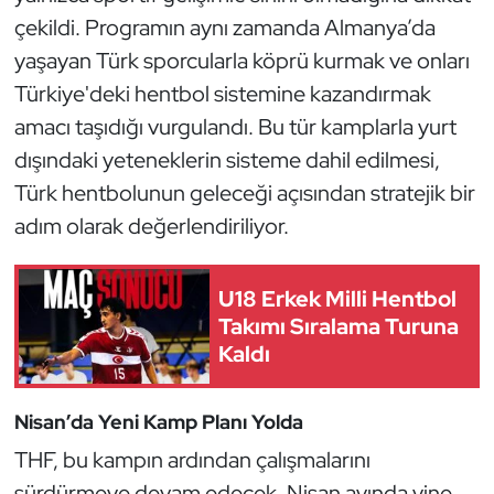
Kempo
çekildi. Programın aynı zamanda Almanya’da
yaşayan Türk sporcularla köprü kurmak ve onları
Kick Boks
Türkiye'deki hentbol sistemine kazandırmak
amacı taşıdığı vurgulandı. Bu tür kamplarla yurt
Kürek
dışındaki yeteneklerin sisteme dahil edilmesi,
Masa Tenisi
Türk hentbolunun geleceği açısından stratejik bir
adım olarak değerlendiriliyor.
Modern Pentatlon
U18 Erkek Milli Hentbol
Motor Sporları
Takımı Sıralama Turuna
Kaldı
Muay Thai
Okçuluk
Nisan’da Yeni Kamp Planı Yolda
THF, bu kampın ardından çalışmalarını
Optimist
sürdürmeye devam edecek. Nisan ayında yine