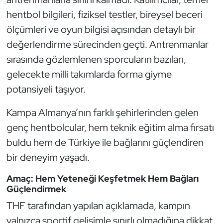
Güreş
hentbol bilgileri, fiziksel testler, bireysel beceri
ölçümleri ve oyun bilgisi açısından detaylı bir
Halter
değerlendirme sürecinden geçti. Antrenmanlar
Hava Sporları
sırasında gözlemlenen sporcuların bazıları,
gelecekte milli takımlarda forma giyme
Hentbol
potansiyeli taşıyor.
İşitme Engelli Sporcular
Kampa Almanya’nın farklı şehirlerinden gelen
genç hentbolcular, hem teknik eğitim alma fırsatı
Judo ve Kuraş
buldu hem de Türkiye ile bağlarını güçlendiren
Kano ve Rafting
bir deneyim yaşadı.
Amaç: Hem Yeteneği Keşfetmek Hem Bağları
Karate
Güçlendirmek
THF tarafından yapılan açıklamada, kampın
Kayak
yalnızca sportif gelişimle sınırlı olmadığına dikkat