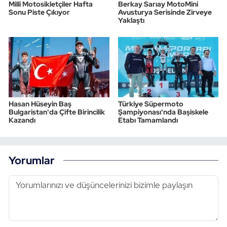
Milli Motosikletçiler Hafta
Berkay Sarıay MotoMini
Sonu Piste Çıkıyor
Avusturya Serisinde Zirveye
Yaklaştı
Hasan Hüseyin Baş
Türkiye Süpermoto
Bulgaristan'da Çifte Birincilik
Şampiyonası'nda Başiskele
Kazandı
Etabı Tamamlandı
Yorumlar