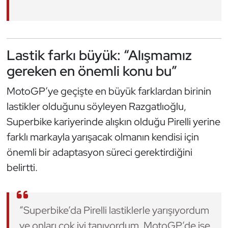
Oryantiring
Özel Sporcular
Lastik farkı büyük: “Alışmamız
Paralimpik
gereken en önemli konu bu”
MotoGP’ye geçişte en büyük farklardan birinin
Ragbi
lastikler olduğunu söyleyen Razgatlıoğlu,
Satranç
Superbike kariyerinde alışkın olduğu Pirelli yerine
farklı markayla yarışacak olmanın kendisi için
Su Topu
önemli bir adaptasyon süreci gerektirdiğini
belirtti.
Sualtı Sporları
Tekvando
“Superbike’da Pirelli lastiklerle yarışıyordum
Tenis
ve onları çok iyi tanıyordum. MotoGP’de ise