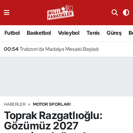
Atıcılık
Futbol
Basketbol
Voleybol
Tenis
Güreş
B
Atletizm
00:54
Trabzon'da Madalya Mesaisi Başladı
Badminton
Basketbol
Beyzbol
Bilardo
HABERLER
MOTOR SPORLARI
Toprak Razgatlıoğlu:
Binicilik
Gözümüz 2027
Bisiklet