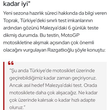
kadar iyi"
Kempo
Yeni sezona hazırlık süreci hakkında da bilgi veren
Kick Boks
Toprak, Türkiye’deki sınırlı test imkanlarının
ardından gözünü Malezya’daki 6 günlük teste
Kürek
dikmiş durumda. Bu testin, MotoGP
Masa Tenisi
motosikletine alışmak açısından çok önemli
olacağını vurgulayan Razgatlıoğlu şöyle konuştu:
Modern Pentatlon
Motor Sporları
“Şu anda Türkiye’de motosiklet üzerinde
geçirebildiğimiz kadar zaman geçiriyoruz.
Muay Thai
Ancak asıl hedef Malezya’daki test. Orada
Okçuluk
motosiklete daha çok alışacağız. Ne kadar
çok üzerinde kalırsak o kadar hızlı adapte
Optimist
oluruz.”