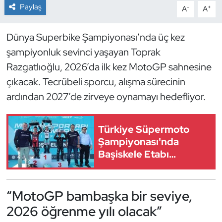
Paylaş
-
+
A
A
Dans Sporları
Dünya Superbike Şampiyonası’nda üç kez
Dövüş Sanatı
şampiyonluk sevinci yaşayan Toprak
Razgatlıoğlu, 2026’da ilk kez MotoGP sahnesine
E-Spor
çıkacak. Tecrübeli sporcu, alışma sürecinin
ardından 2027’de zirveye oynamayı hedefliyor.
Eskrim
Futbol
Türkiye Süpermoto
Şampiyonası'nda
Futsal
Başiskele Etabı
Tamamlandı
Genel
“MotoGP bambaşka bir seviye,
Golf
2026 öğrenme yılı olacak”