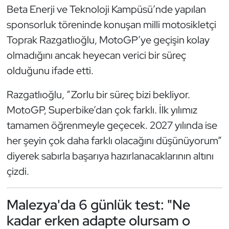
Güreş
Beta Enerji ve Teknoloji Kampüsü’nde yapılan
sponsorluk töreninde konuşan milli motosikletçi
Halter
Toprak Razgatlıoğlu, MotoGP’ye geçişin kolay
olmadığını ancak heyecan verici bir süreç
Hava Sporları
olduğunu ifade etti.
Hentbol
Razgatlıoğlu, “Zorlu bir süreç bizi bekliyor.
İşitme Engelli Sporcular
MotoGP, Superbike’dan çok farklı. İlk yılımız
tamamen öğrenmeyle geçecek. 2027 yılında ise
Judo ve Kuraş
her şeyin çok daha farklı olacağını düşünüyorum”
diyerek sabırla başarıya hazırlanacaklarının altını
Kano ve Rafting
çizdi.
Karate
Malezya'da 6 günlük test: "Ne
Kayak
kadar erken adapte olursam o