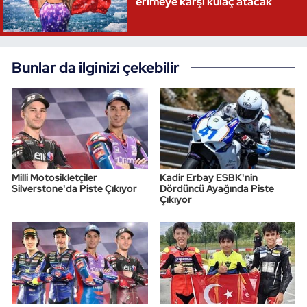
erimeye karşı kulaç atacak
Bunlar da ilginizi çekebilir
Milli Motosikletçiler
Kadir Erbay ESBK'nin
Silverstone'da Piste Çıkıyor
Dördüncü Ayağında Piste
Çıkıyor