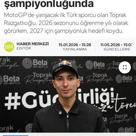
şampiyonluğunda
Bocce Bowling Dart
MotoGP’de yarışacak ilk Türk sporcu olan Toprak
Razgatlıoğlu, 2026 sezonunu öğrenme yılı olarak
Boks
görürken, 2027 için şampiyonluk hedefi koydu.
Briç
HABER MERKEZI
15.01.2026 - 15:28
11.05.2026 - 15:03
EDITÖR
YAYINLANMA
GÜNCELLEME
Buz Hokeyi
Buz Pateni
Çim Hokeyi
Cimnastik
Curling
Dağcılık