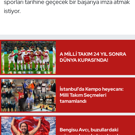
sporları tarihine geçecek bir başarıya imza atmak
istiyor.
A MİLLİ TAKIM 24 YIL SONRA
DÜNYA KUPASI’NDA!
İstanbul’da Kempo heyecanı:
Milli Takım Seçmeleri
tamamlandı
Bengisu Avcı, buzullardaki