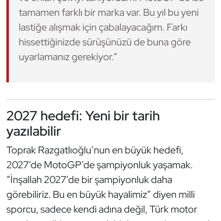
tamamen farklı bir marka var. Bu yıl bu yeni
Triatlon
lastiğe alışmak için çabalayacağım. Farkı
hissettiğinizde sürüşünüzü de buna göre
Voleybol
uyarlamanız gerekiyor.”
Vücut Geliştirme Fitness
Wushu Kungfu
2027 hedefi: Yeni bir tarih
Yelken
yazılabilir
Yüzme
Toprak Razgatlıoğlu’nun en büyük hedefi,
2027’de MotoGP’de şampiyonluk yaşamak.
“İnşallah 2027’de bir şampiyonluk daha
görebiliriz. Bu en büyük hayalimiz” diyen milli
sporcu, sadece kendi adına değil, Türk motor