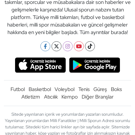
takımlar, sporcular ve müsabakalara dair son haberler ve
gelişmelerle karşınızda! Ulusal sporun nabzını tutan
platform. Türkiye milli takımları, futbol ve basketbol
haberleri, milli spor müsabakaları ve güncel gelişmeler
hakkında en yeni bilgiler başladı. Tüm ayrıntılar burada!
Futbol
Basketbol
Voleybol
Tenis
Güreş
Boks
Atletizm
Atıcılık
Kempo
Diğer Branşlar
Sitede yayınlanan içerik ve yorumlardan yazarları sorumludur.
Yayınlanan yorumlardan Milli Fanatikler | Milli Sporun Adresi sorumlu
tutulamaz. Sitedeki tüm harici linkler ayrı bir sayfada açılır. Sitemizde
yayınlanan haber, köşe yazıları ve fotoğraflar izin alınmaksızın kaynak