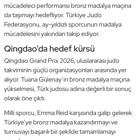
mücadeleci performansı bronz madalya maçına
Kempo
da taşımayı hedefliyor. Türkiye Judo
Kick Boks
Federasyonu, ay-yıldızlı sporcunun madalya
mücadelesini yakından takip ediyor.
Kürek
Qingdao’da hedef kürsü
Masa Tenisi
Qingdao Grand Prix 2026, uluslararası judo
Modern Pentatlon
takviminin güçlü organizasyonları arasında yer
alıyor. Tuana Gülenay’ın bronz madalya maçına
Motor Sporları
yükselmesi, Türk judosu adına değerli bir sonuç
olarak öne çıktı.
Muay Thai
Milli sporcu, Emma Reid karşısında galip gelerek
Okçuluk
Türkiye’ye bronz madalya kazandırmayı ve
turnuvayı başarılı bir şekilde tamamlamayı
Optimist