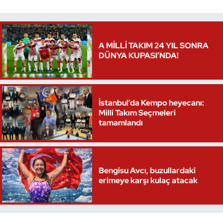
Triatlon
Voleybol
A MİLLİ TAKIM 24 YIL SONRA
DÜNYA KUPASI’NDA!
Vücut Geliştirme Fitness
Wushu Kungfu
İstanbul’da Kempo heyecanı:
Milli Takım Seçmeleri
Yelken
tamamlandı
Yüzme
Bengisu Avcı, buzullardaki
erimeye karşı kulaç atacak