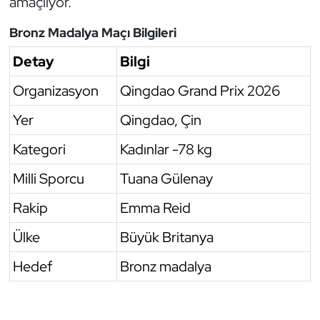
amaçlıyor.
Oryantiring
Bronz Madalya Maçı Bilgileri
Özel Sporcular
Detay
Bilgi
Organizasyon
Qingdao Grand Prix 2026
Paralimpik
Yer
Qingdao, Çin
Ragbi
Kategori
Kadınlar -78 kg
Satranç
Milli Sporcu
Tuana Gülenay
Su Topu
Rakip
Emma Reid
Ülke
Büyük Britanya
Sualtı Sporları
Hedef
Bronz madalya
Tekvando
Tenis