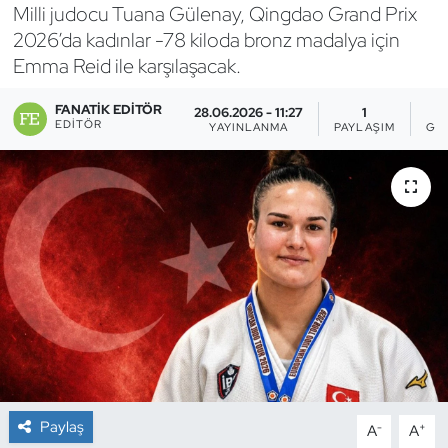
Milli judocu Tuana Gülenay, Qingdao Grand Prix
Bocce Bowling Dart
2026’da kadınlar -78 kiloda bronz madalya için
Emma Reid ile karşılaşacak.
Boks
FANATIK EDITÖR
28.06.2026 - 11:27
1
EDITÖR
YAYINLANMA
PAYLAŞIM
GÖ
Briç
Buz Hokeyi
Buz Pateni
Çim Hokeyi
Cimnastik
Curling
Paylaş
-
+
A
A
Dağcılık