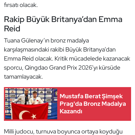
Güreş
fırsatı olacak.
Rakip Büyük Britanya’dan Emma
Halter
Reid
Hava Sporları
Tuana Gülenay’ın bronz madalya
Hentbol
karşılaşmasındaki rakibi Büyük Britanya’dan
Emma Reid olacak. Kritik mücadelede kazanacak
İşitme Engelli Sporcular
sporcu, Qingdao Grand Prix 2026’yı kürsüde
tamamlayacak.
Judo ve Kuraş
Kano ve Rafting
Mustafa Berat Şimşek
Prag'da Bronz Madalya
Karate
Kazandı
Kayak
Milli judocu, turnuva boyunca ortaya koyduğu