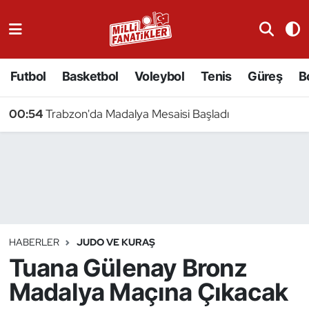
Atıcılık
Futbol
Basketbol
Voleybol
Tenis
Güreş
B
Atletizm
00:54
Trabzon'da Madalya Mesaisi Başladı
Badminton
Basketbol
Beyzbol
Bilardo
HABERLER
JUDO VE KURAŞ
Tuana Gülenay Bronz
Binicilik
Madalya Maçına Çıkacak
Bisiklet