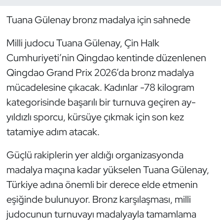
Tuana Gülenay bronz madalya için sahnede
Dans Sporları
Milli judocu Tuana Gülenay, Çin Halk
Dövüş Sanatı
Cumhuriyeti’nin Qingdao kentinde düzenlenen
Qingdao Grand Prix 2026’da bronz madalya
E-Spor
mücadelesine çıkacak. Kadınlar -78 kilogram
Eskrim
kategorisinde başarılı bir turnuva geçiren ay-
yıldızlı sporcu, kürsüye çıkmak için son kez
Futbol
tatamiye adım atacak.
Futsal
Güçlü rakiplerin yer aldığı organizasyonda
madalya maçına kadar yükselen Tuana Gülenay,
Genel
Türkiye adına önemli bir derece elde etmenin
eşiğinde bulunuyor. Bronz karşılaşması, milli
Golf
judocunun turnuvayı madalyayla tamamlama