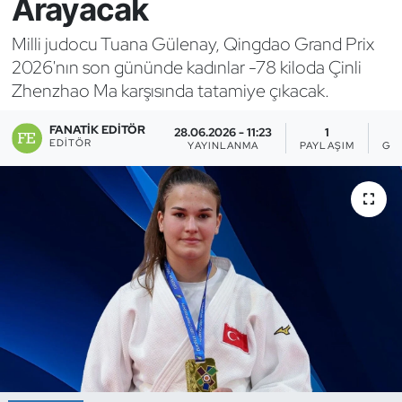
Arayacak
Bocce Bowling Dart
Milli judocu Tuana Gülenay, Qingdao Grand Prix
2026'nın son gününde kadınlar -78 kiloda Çinli
Boks
Zhenzhao Ma karşısında tatamiye çıkacak.
Briç
FANATIK EDITÖR
28.06.2026 - 11:23
1
EDITÖR
YAYINLANMA
PAYLAŞIM
GÖ
Buz Hokeyi
Buz Pateni
Çim Hokeyi
Cimnastik
Curling
Dağcılık