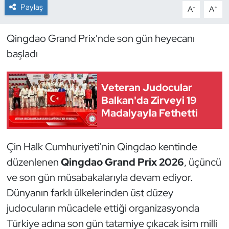
Paylaş
-
+
A
A
Dans Sporları
Qingdao Grand Prix'nde son gün heyecanı
Dövüş Sanatı
başladı
E-Spor
Veteran Judocular
Balkan'da Zirveyi 19
Eskrim
Madalyayla Fethetti
Futbol
Çin Halk Cumhuriyeti'nin Qingdao kentinde
Futsal
düzenlenen
Qingdao Grand Prix 2026
, üçüncü
ve son gün müsabakalarıyla devam ediyor.
Genel
Dünyanın farklı ülkelerinden üst düzey
Golf
judocuların mücadele ettiği organizasyonda
Türkiye adına son gün tatamiye çıkacak isim milli