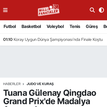
Atıcılık
Futbol
Basketbol
Voleybol
Tenis
Güreş
B
Atletizm
01:10
Koray Uygun Dünya Şampiyonası’nda Finale Koştu
Badminton
Basketbol
Beyzbol
Bilardo
HABERLER
JUDO VE KURAŞ
Tuana Gülenay Qingdao
Binicilik
Grand Prix'de Madalya
Bisiklet