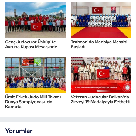
Genç Judocular Üsküp'te
Trabzon'da Madalya Mesaisi
Avrupa Kupası Mesaisinde
Başladı
Ümit Erkek Judo Milli Takımı
Veteran Judocular Balkan'da
Dünya Şampiyonası İçin
Zirveyi 19 Madalyayla Fethetti
Kampta
Yorumlar