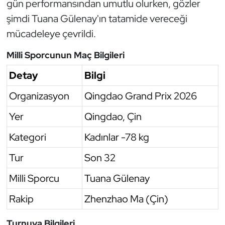
gün performansından umutlu olurken, gözler
Oryantiring
şimdi Tuana Gülenay'ın tatamide vereceği
mücadeleye çevrildi.
Özel Sporcular
Milli Sporcunun Maç Bilgileri
Paralimpik
Detay
Bilgi
Ragbi
Organizasyon
Qingdao Grand Prix 2026
Yer
Qingdao, Çin
Satranç
Kategori
Kadınlar -78 kg
Su Topu
Tur
Son 32
Sualtı Sporları
Milli Sporcu
Tuana Gülenay
Tekvando
Rakip
Zhenzhao Ma (Çin)
Tenis
Turnuva Bilgileri