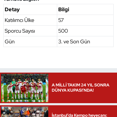
Detay
Bilgi
Triatlon
Katılımcı Ülke
57
Voleybol
Sporcu Sayısı
500
Vücut Geliştirme Fitness
Gün
3. ve Son Gün
Wushu Kungfu
Yelken
Yüzme
A MİLLİ TAKIM 24 YIL SONRA
DÜNYA KUPASI’NDA!
İstanbul’da Kempo heyecanı: