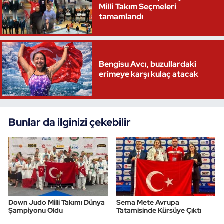
Milli Takım Seçmeleri
tamamlandı
Bengisu Avcı, buzullardaki
erimeye karşı kulaç atacak
Bunlar da ilginizi çekebilir
Down Judo Milli Takımı Dünya
Sema Mete Avrupa
Şampiyonu Oldu
Tatamisinde Kürsüye Çıktı