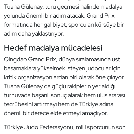
Kempo
Tuana Gülenay, turu geçmesi halinde madalya
yolunda önemli bir adım atacak. Grand Prix
Kick Boks
formatında her galibiyet, sporcuları kürsüye bir
adım daha yaklaştırıyor.
Kürek
Hedef madalya mücadelesi
Masa Tenisi
Qingdao Grand Prix, dünya sıralamasında üst
Modern Pentatlon
basamaklara yükselmek isteyen judocular için
kritik organizasyonlardan biri olarak öne çıkıyor.
Motor Sporları
Tuana Gülenay da güçlü rakiplerin yer aldığı
turnuvada başarılı sonuç alarak hem uluslararası
Muay Thai
tecrübesini artırmayı hem de Türkiye adına
Okçuluk
önemli bir derece elde etmeyi amaçlıyor.
Türkiye Judo Federasyonu, milli sporcunun son
Optimist