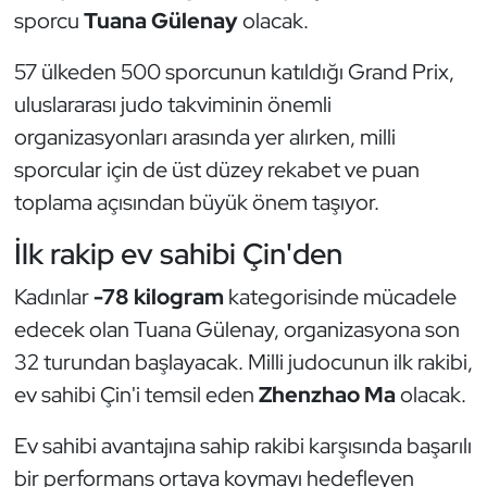
Güreş
sporcu
Tuana Gülenay
olacak.
Halter
57 ülkeden 500 sporcunun katıldığı Grand Prix,
uluslararası judo takviminin önemli
Hava Sporları
organizasyonları arasında yer alırken, milli
sporcular için de üst düzey rekabet ve puan
Hentbol
toplama açısından büyük önem taşıyor.
İşitme Engelli Sporcular
İlk rakip ev sahibi Çin'den
Judo ve Kuraş
Kadınlar
-78 kilogram
kategorisinde mücadele
edecek olan Tuana Gülenay, organizasyona son
Kano ve Rafting
32 turundan başlayacak. Milli judocunun ilk rakibi,
ev sahibi Çin'i temsil eden
Zhenzhao Ma
olacak.
Karate
Ev sahibi avantajına sahip rakibi karşısında başarılı
Kayak
bir performans ortaya koymayı hedefleyen