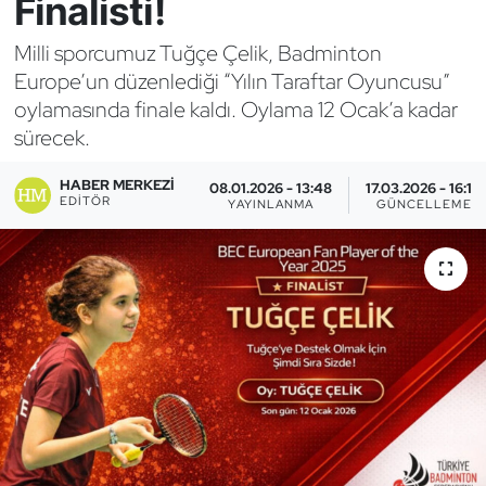
Finalisti!
Bocce Bowling Dart
Milli sporcumuz Tuğçe Çelik, Badminton
Europe’un düzenlediği “Yılın Taraftar Oyuncusu”
Boks
oylamasında finale kaldı. Oylama 12 Ocak’a kadar
sürecek.
Briç
HABER MERKEZI
08.01.2026 - 13:48
17.03.2026 - 16:10
Buz Hokeyi
EDITÖR
YAYINLANMA
GÜNCELLEME
Buz Pateni
Çim Hokeyi
Cimnastik
Curling
Dağcılık