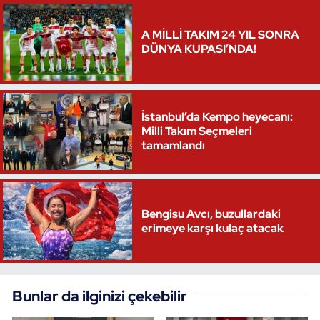
Oryantiring
A MİLLİ TAKIM 24 YIL SONRA
DÜNYA KUPASI’NDA!
Özel Sporcular
Paralimpik
İstanbul’da Kempo heyecanı:
Ragbi
Milli Takım Seçmeleri
tamamlandı
Satranç
Su Topu
Bengisu Avcı, buzullardaki
erimeye karşı kulaç atacak
Sualtı Sporları
Tekvando
Bunlar da ilginizi çekebilir
Tenis