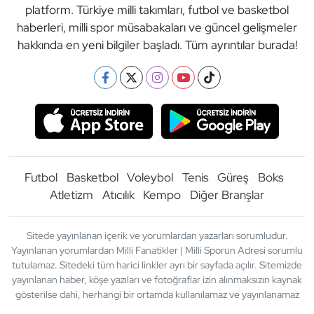
platform. Türkiye milli takımları, futbol ve basketbol
haberleri, milli spor müsabakaları ve güncel gelişmeler
hakkında en yeni bilgiler başladı. Tüm ayrıntılar burada!
Futbol
Basketbol
Voleybol
Tenis
Güreş
Boks
Atletizm
Atıcılık
Kempo
Diğer Branşlar
Sitede yayınlanan içerik ve yorumlardan yazarları sorumludur.
Yayınlanan yorumlardan Milli Fanatikler | Milli Sporun Adresi sorumlu
tutulamaz. Sitedeki tüm harici linkler ayrı bir sayfada açılır. Sitemizde
yayınlanan haber, köşe yazıları ve fotoğraflar izin alınmaksızın kaynak
gösterilse dahi, herhangi bir ortamda kullanılamaz ve yayınlanamaz