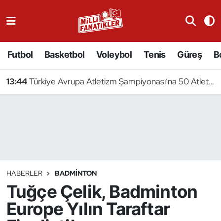
Atıcılık
Futbol
Basketbol
Voleybol
Tenis
Güreş
B
Atletizm
13:44
Türkiye Avrupa Atletizm Şampiyonası’na 50 Atletle Gidiyor
Badminton
Basketbol
Beyzbol
Bilardo
HABERLER
BADMINTON
Tuğçe Çelik, Badminton
Binicilik
Europe Yılın Taraftar
Bisiklet