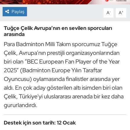
Paylaş
-
+
A
A
Dans Sporları
Tuğçe Çelik Avrupa’nın en sevilen sporcuları
Dövüş Sanatı
arasında
E-Spor
Para Badminton Milli Takım sporcumuz Tuğçe
Çelik, Avrupa’nın prestijli organizasyonlarından
Eskrim
biri olan “BEC European Fan Player of the Year
2025” (Badminton Europe Yılın Taraftar
Futbol
Oyuncusu) oylamasında finalistler arasında yer
aldı. En çok aday gösterilen altı isimden biri olan
Futsal
Çelik, Türkiye'yi uluslararası arenada bir kez daha
Genel
gururlandırdı.
Golf
Destek için son tarih: 12 Ocak