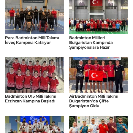
Triatlon
Voleybol
Para Badminton Milli Takımı
Badminton Millileri
Vücut Geliştirme Fitness
İsveç Kampına Katılıyor
Bulgaristan Kampında
Şampiyonalara Hazır
Wushu Kungfu
Yelken
Yüzme
Badminton U15 Milli Takımı
AirBadminton Milli Takımı
Erzincan Kampına Başladı
Bulgaristan'da Çifte
Şampiyon Oldu