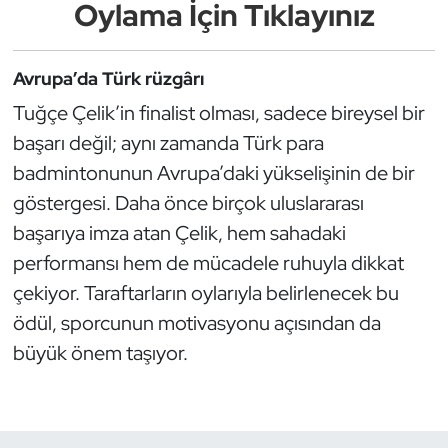
Oylama İçin Tıklayınız
Kempo
Kick Boks
Avrupa’da Türk rüzgârı
Tuğçe Çelik’in finalist olması, sadece bireysel bir
Kürek
başarı değil; aynı zamanda Türk para
badmintonunun Avrupa’daki yükselişinin de bir
Masa Tenisi
göstergesi. Daha önce birçok uluslararası
Modern Pentatlon
başarıya imza atan Çelik, hem sahadaki
performansı hem de mücadele ruhuyla dikkat
Motor Sporları
çekiyor. Taraftarların oylarıyla belirlenecek bu
ödül, sporcunun motivasyonu açısından da
Muay Thai
büyük önem taşıyor.
Okçuluk
Optimist