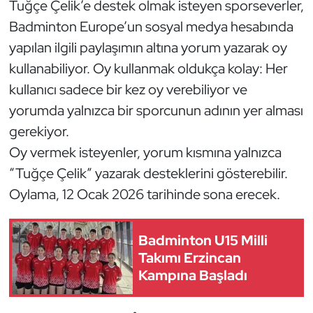
Tuğçe Çelik’e destek olmak isteyen sporseverler,
Güreş
Badminton Europe’un sosyal medya hesabında
Halter
yapılan ilgili paylaşımın altına yorum yazarak oy
kullanabiliyor. Oy kullanmak oldukça kolay: Her
Hava Sporları
kullanıcı sadece bir kez oy verebiliyor ve
yorumda yalnızca bir sporcunun adının yer alması
Hentbol
gerekiyor.
İşitme Engelli Sporcular
Oy vermek isteyenler, yorum kısmına yalnızca
“Tuğçe Çelik” yazarak desteklerini gösterebilir.
Judo ve Kuraş
Oylama, 12 Ocak 2026 tarihinde sona erecek.
Kano ve Rafting
Badminton U15 Milli
Karate
Takımı Erzincan
Kampına Başladı
Kayak