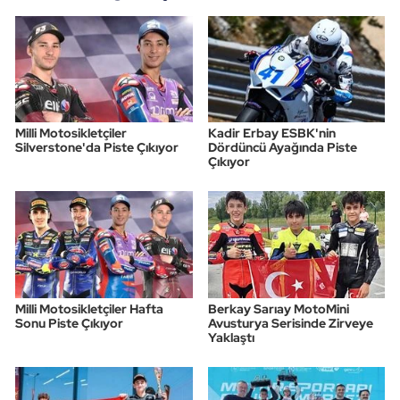
Milli Motosikletçiler
Kadir Erbay ESBK'nin
Silverstone'da Piste Çıkıyor
Dördüncü Ayağında Piste
Çıkıyor
Milli Motosikletçiler Hafta
Berkay Sarıay MotoMini
Sonu Piste Çıkıyor
Avusturya Serisinde Zirveye
Yaklaştı