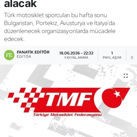
alacak
Bocce Bowling Dart
Türk motosiklet sporcuları bu hafta sonu
Bulgaristan, Portekiz, Avusturya ve İtalya'da
Boks
düzenlenecek organizasyonlarda mücadele
edecek.
Briç
FANATIK EDITÖR
18.06.2026 - 22:32
1
Buz Hokeyi
EDITÖR
YAYINLANMA
PAYLAŞIM
GÖ
Buz Pateni
Çim Hokeyi
Cimnastik
Curling
Dağcılık