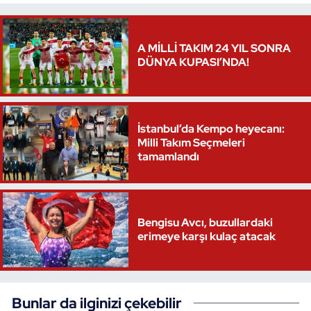
A MİLLİ TAKIM 24 YIL SONRA
DÜNYA KUPASI’NDA!
İstanbul’da Kempo heyecanı:
Milli Takım Seçmeleri
tamamlandı
Bengisu Avcı, buzullardaki
erimeye karşı kulaç atacak
Bunlar da ilginizi çekebilir