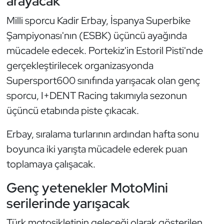
arayacak
Güreş
Milli sporcu Kadir Erbay, İspanya Superbike
Halter
Şampiyonası'nın (ESBK) üçüncü ayağında
mücadele edecek. Portekiz'in Estoril Pisti'nde
Hava Sporları
gerçekleştirilecek organizasyonda
Supersport600 sınıfında yarışacak olan genç
Hentbol
sporcu, I+DENT Racing takımıyla sezonun
İşitme Engelli Sporcular
üçüncü etabında piste çıkacak.
Judo ve Kuraş
Erbay, sıralama turlarının ardından hafta sonu
boyunca iki yarışta mücadele ederek puan
Kano ve Rafting
toplamaya çalışacak.
Karate
Genç yetenekler MotoMini
serilerinde yarışacak
Kayak
Türk motosikletinin geleceği olarak gösterilen