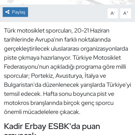
Paylaş
-
+
A
A
Dans Sporları
Dövüş Sanatı
Türk motosiklet sporcuları, 20-21 Haziran
tarihlerinde Avrupa'nın farklı noktalarında
E-Spor
gerçekleştirilecek uluslararası organizasyonlarda
piste çıkmaya hazırlanıyor. Türkiye Motosiklet
Eskrim
Federasyonu'nun açıkladığı programa göre milli
sporcular; Portekiz, Avusturya, İtalya ve
Futbol
Bulgaristan'da düzenlenecek yarışlarda Türkiye'yi
Futsal
temsil edecek. Hafta sonu boyunca pist ve
motokros branşlarında birçok genç sporcu
Genel
önemli mücadelelere çıkacak.
Golf
Kadir Erbay ESBK'da puan