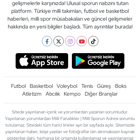
gelişmelerle karşınızda! Ulusal sporun nabzını tutan
platform. Türkiye milli takımları, futbol ve basketbol
haberleri, milli spor müsabakaları ve güncel gelişmeler
hakkında en yeni bilgiler başladı. Tüm ayrıntılar burada!
Futbol
Basketbol
Voleybol
Tenis
Güreş
Boks
Atletizm
Atıcılık
Kempo
Diğer Branşlar
Sitede yayınlanan içerik ve yorumlardan yazarları sorumludur.
Yayınlanan yorumlardan Milli Fanatikler | Milli Sporun Adresi sorumlu
tutulamaz. Sitedeki tüm harici linkler ayrı bir sayfada açılır. Sitemizde
yayınlanan haber, köşe yazıları ve fotoğraflar izin alınmaksızın kaynak
gösterilse dahi, herhangi bir ortamda kullanılamaz ve yayınlanamaz