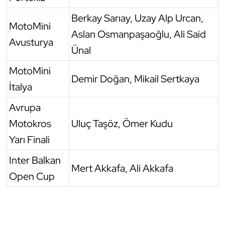
Berkay Sarıay, Uzay Alp Urcan,
Triatlon
MotoMini
Aslan Osmanpaşaoğlu, Ali Said
Avusturya
Voleybol
Ünal
MotoMini
Vücut Geliştirme Fitness
Demir Doğan, Mikail Sertkaya
İtalya
Wushu Kungfu
Avrupa
Yelken
Motokros
Uluç Taşöz, Ömer Kudu
Yarı Finali
Yüzme
Inter Balkan
Mert Akkafa, Ali Akkafa
Open Cup