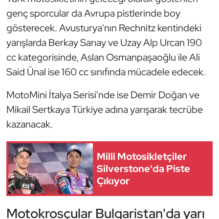
Kempo
genç sporcular da Avrupa pistlerinde boy
gösterecek. Avusturya'nın Rechnitz kentindeki
Kick Boks
yarışlarda Berkay Sarıay ve Uzay Alp Urcan 190
cc kategorisinde, Aslan Osmanpaşaoğlu ile Ali
Kürek
Said Ünal ise 160 cc sınıfında mücadele edecek.
Masa Tenisi
MotoMini İtalya Serisi'nde ise Demir Doğan ve
Modern Pentatlon
Mikail Sertkaya Türkiye adına yarışarak tecrübe
kazanacak.
Motor Sporları
Milli Motosikletçiler
Muay Thai
Silverstone'da Piste
Çıkıyor
Okçuluk
Optimist
Motokrosçular Bulgaristan'da yarı