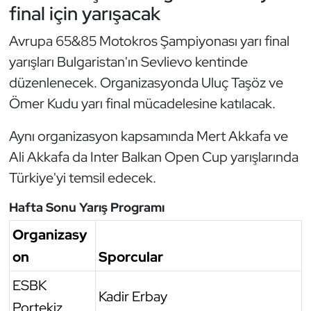
final için yarışacak
Oryantiring
Avrupa 65&85 Motokros Şampiyonası yarı final
Özel Sporcular
yarışları Bulgaristan'ın Sevlievo kentinde
düzenlenecek. Organizasyonda Uluç Taşöz ve
Paralimpik
Ömer Kudu yarı final mücadelesine katılacak.
Ragbi
Aynı organizasyon kapsamında Mert Akkafa ve
Ali Akkafa da Inter Balkan Open Cup yarışlarında
Satranç
Türkiye'yi temsil edecek.
Su Topu
Hafta Sonu Yarış Programı
Sualtı Sporları
Organizasy
on
Sporcular
Tekvando
ESBK
Kadir Erbay
Tenis
Portekiz