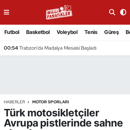
Atıcılık
Futbol
Basketbol
Voleybol
Tenis
Güreş
B
Atletizm
00:54
Trabzon'da Madalya Mesaisi Başladı
Badminton
Basketbol
Beyzbol
Bilardo
HABERLER
MOTOR SPORLARI
Türk motosikletçiler
Binicilik
Avrupa pistlerinde sahne
Bisiklet