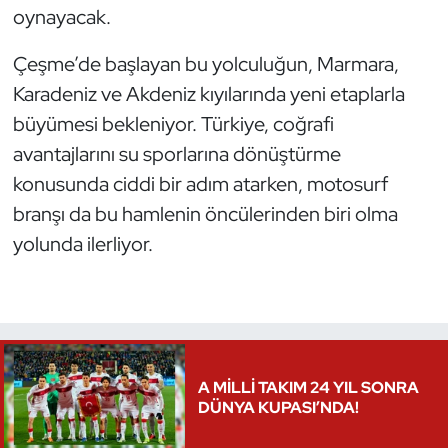
oynayacak.
Triatlon
Çeşme’de başlayan bu yolculuğun, Marmara,
Voleybol
Karadeniz ve Akdeniz kıyılarında yeni etaplarla
büyümesi bekleniyor. Türkiye, coğrafi
Vücut Geliştirme Fitness
avantajlarını su sporlarına dönüştürme
konusunda ciddi bir adım atarken, motosurf
Wushu Kungfu
branşı da bu hamlenin öncülerinden biri olma
yolunda ilerliyor.
Yelken
Yüzme
A MİLLİ TAKIM 24 YIL SONRA
DÜNYA KUPASI’NDA!