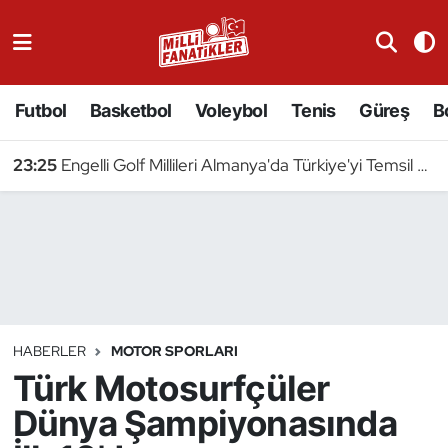
Atıcılık
Futbol
Basketbol
Voleybol
Tenis
Güreş
B
Atletizm
23:25
Engelli Golf Millileri Almanya'da Türkiye'yi Temsil Edecek
Badminton
Basketbol
Beyzbol
Bilardo
HABERLER
MOTOR SPORLARI
Türk Motosurfçüler
Binicilik
Dünya Şampiyonasında
Bisiklet