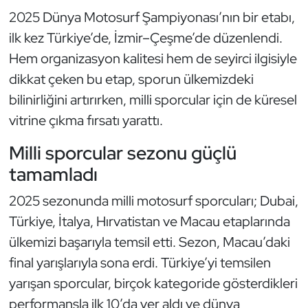
Güreş
2025 Dünya Motosurf Şampiyonası’nın bir etabı,
ilk kez Türkiye’de, İzmir–Çeşme’de düzenlendi.
Halter
Hem organizasyon kalitesi hem de seyirci ilgisiyle
Hava Sporları
dikkat çeken bu etap, sporun ülkemizdeki
bilinirliğini artırırken, milli sporcular için de küresel
Hentbol
vitrine çıkma fırsatı yarattı.
İşitme Engelli Sporcular
Milli sporcular sezonu güçlü
tamamladı
Judo ve Kuraş
2025 sezonunda milli motosurf sporcuları; Dubai,
Kano ve Rafting
Türkiye, İtalya, Hırvatistan ve Macau etaplarında
ülkemizi başarıyla temsil etti. Sezon, Macau’daki
Karate
final yarışlarıyla sona erdi. Türkiye’yi temsilen
yarışan sporcular, birçok kategoride gösterdikleri
Kayak
performansla ilk 10’da yer aldı ve dünya