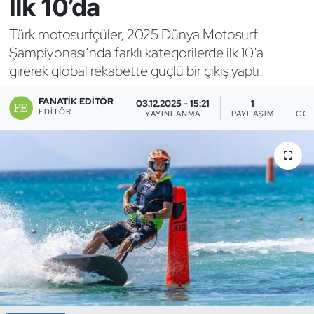
İlk 10’da
Bocce Bowling Dart
Türk motosurfçüler, 2025 Dünya Motosurf
Şampiyonası’nda farklı kategorilerde ilk 10’a
Boks
girerek global rekabette güçlü bir çıkış yaptı.
Briç
FANATIK EDITÖR
03.12.2025 - 15:21
1
EDITÖR
YAYINLANMA
PAYLAŞIM
GÖS
Buz Hokeyi
Buz Pateni
Çim Hokeyi
Cimnastik
Curling
Dağcılık