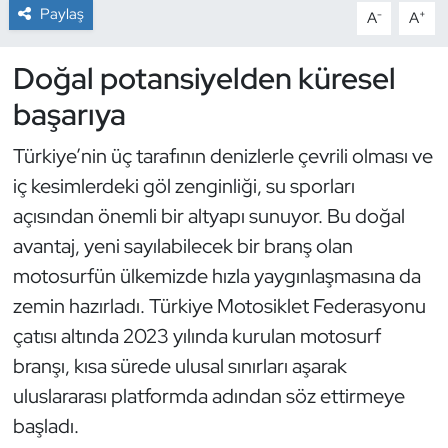
Paylaş
-
+
A
A
Dans Sporları
Doğal potansiyelden küresel
Dövüş Sanatı
başarıya
E-Spor
Türkiye’nin üç tarafının denizlerle çevrili olması ve
iç kesimlerdeki göl zenginliği, su sporları
Eskrim
açısından önemli bir altyapı sunuyor. Bu doğal
avantaj, yeni sayılabilecek bir branş olan
Futbol
motosurfün ülkemizde hızla yaygınlaşmasına da
Futsal
zemin hazırladı. Türkiye Motosiklet Federasyonu
çatısı altında 2023 yılında kurulan motosurf
Genel
branşı, kısa sürede ulusal sınırları aşarak
uluslararası platformda adından söz ettirmeye
Golf
başladı.