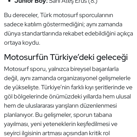
Junior Boy:
Sani Ateş Erus (8.)
Oryantiring
Bu dereceler, Türk motosurf sporcularının
sadece katılım göstermediğini; aynı zamanda
Özel Sporcular
dünya standartlarında rekabet edebildiğini açıkça
Paralimpik
ortaya koydu.
Motosurfün Türkiye’deki geleceği
Ragbi
Motosurf sporu, yalnızca bireysel başarılarla
Satranç
değil, aynı zamanda organizasyonel gelişmelerle
de yükselişte. Türkiye’nin farklı kıyı şeritlerinde ve
Su Topu
göl bölgelerinde önümüzdeki yıllarda hem ulusal
Sualtı Sporları
hem de uluslararası yarışların düzenlenmesi
planlanıyor. Bu gelişmeler, sporun tabana
Tekvando
yayılması, yeni yeteneklerin keşfedilmesi ve
seyirci ilgisinin artması açısından kritik rol
Tenis