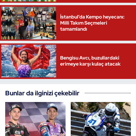
İstanbul’da Kempo heyecanı:
Milli Takım Seçmeleri
tamamlandı
Bengisu Avcı, buzullardaki
erimeye karşı kulaç atacak
Bunlar da ilginizi çekebilir