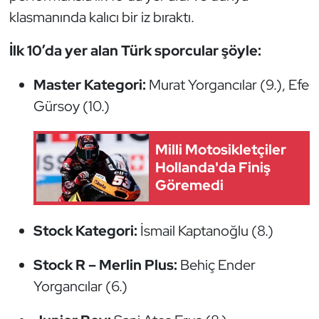
Kempo
klasmanında kalıcı bir iz bıraktı.
Kick Boks
İlk 10’da yer alan Türk sporcular şöyle:
Master Kategori:
Murat Yorgancılar (9.), Efe
Kürek
Gürsoy (10.)
Masa Tenisi
Milli Motosikletçiler
Modern Pentatlon
Hollanda'da Finiş
Göremedi
Motor Sporları
Stock Kategori:
İsmail Kaptanoğlu (8.)
Muay Thai
Stock R – Merlin Plus:
Behiç Ender
Okçuluk
Yorgancılar (6.)
Optimist