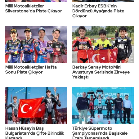
Milli Motosikletçiler
Kadir Erbay ESBK'nin
Silverstone'da Piste Çıkıyor
Dördüncü Ayağında Piste
Çıkıyor
Milli Motosikletçiler Hafta
Berkay Sarıay MotoMini
Sonu Piste Çıkıyor
Avusturya Serisinde Zirveye
Yaklaştı
Hasan Hüseyin Baş
Türkiye Süpermoto
Bulgaristan'da Çifte Birincilik
Şampiyonası'nda Başiskele
Kazandı
Etabı Tamamlandı