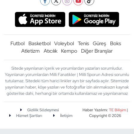
Futbol
Basketbol
Voleybol
Tenis
Güreş
Boks
Atletizm
Atıcılık
Kempo
Diğer Branşlar
Sitede yayınlanan içerik ve yorumlardan yazarları sorumludur.
Yayınlanan yorumlardan Milli Fanatikler | Milli Sporun Adresi sorumlu
tutulamaz. Sitedeki tüm harici linkler ayrı bir sayfada açılır. Sitemizde
yayınlanan haber, köşe yazıları ve fotoğraflar izin alınmaksızın kaynak
gösterilse dahi, herhangi bir ortamda kullanılamaz ve yayınlanamaz
Gizlilik Sözleşmesi
Haber Yazılımı:
TE Bilişim
|
Hizmet Şartları
İletişim
Copyright © 2026