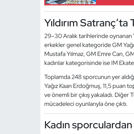
Güreş
Halter
Yıldırım Satranç’ta 
Hava Sporları
29–30 Aralık tarihlerinde oynanan 
erkekler genel kategoride GM Yağ
Hentbol
Mustafa Yılmaz, GM Emre Can, G
kadınlar kategorisinde ise IM Ekate
İşitme Engelli Sporcular
Toplamda 248 sporcunun yer aldığı
Judo ve Kuraş
Yağız Kaan Erdoğmuş, 11,5 puan to
Kano ve Rafting
ve önemli bir çıkış yakaladı. Diğer 
mücadeleci oyunlarıyla öne çıktı.
Karate
Kadın sporculardan 
Kayak