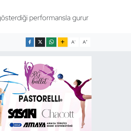
gösterdiği performansla gurur
-
+
A
A