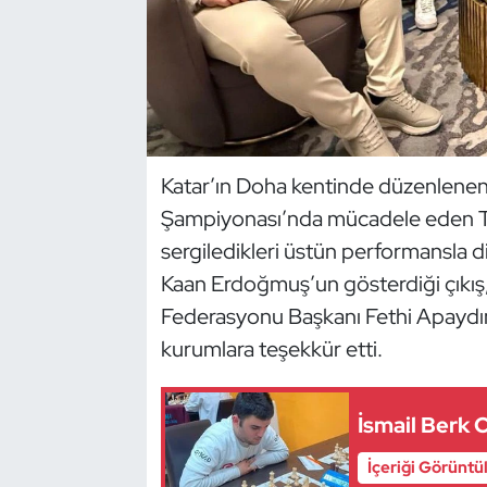
Dans Sporları
Dövüş Sanatı
E-Spor
Katar’ın Doha kentinde düzenlenen 
Şampiyonası’nda mücadele eden Türk
Eskrim
sergiledikleri üstün performansla d
Futbol
Kaan Erdoğmuş’un gösterdiği çıkış, 
Federasyonu Başkanı Fethi Apaydın,
Futsal
kurumlara teşekkür etti.
Genel
İsmail Berk C
Golf
İçeriği Görüntü