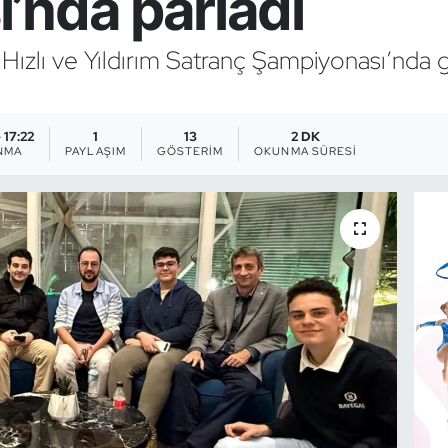
’nda parladı
 Hızlı ve Yıldırım Satranç Şampiyonası’nda 
 17:22
1
13
2 DK
NMA
PAYLAŞIM
GÖSTERIM
OKUNMA SÜRESI