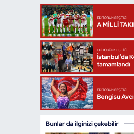
Triatlon
EDITÖRÜN SEÇTIĞI
A MİLLİ TAK
Voleybol
Vücut Geliştirme Fitness
EDITÖRÜN SEÇTIĞI
İstanbul’da 
Wushu Kungfu
tamamlandı
Yelken
Yüzme
EDITÖRÜN SEÇTIĞI
Bengisu Avcı,
Bunlar da ilginizi çekebilir