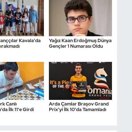
tranççılar Kavala'da
Yağız Kaan Erdoğmuş Dünya
Bırakmadı
Gençler 1 Numarası Oldu
rk Canlı
Arda Çamlar Braşov Grand
'da İlk 11'e Girdi
Prix'yi İlk 10'da Tamamladı