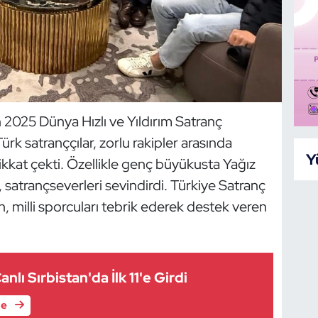
2025 Dünya Hızlı ve Yıldırım Satranç
 satranççılar, zorlu rakipler arasında
Y
ikkat çekti. Özellikle genç büyükusta Yağız
satrançseverleri sevindirdi. Türkiye Satranç
 milli sporcuları tebrik ederek destek veren
anlı Sırbistan'da İlk 11'e Girdi
le