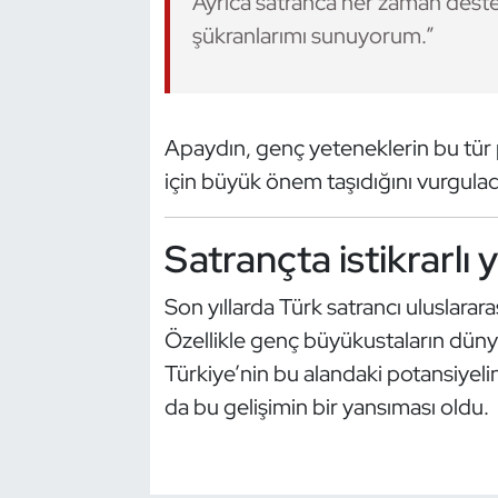
Ayrıca satranca her zaman dest
Oryantiring
şükranlarımı sunuyorum.”
Özel Sporcular
Apaydın, genç yeteneklerin bu tür 
Paralimpik
için büyük önem taşıdığını vurgulad
Ragbi
Satrançta istikrarlı 
Satranç
Son yıllarda Türk satrancı uluslarara
Su Topu
Özellikle genç büyükustaların düny
Türkiye’nin bu alandaki potansiyeli
Sualtı Sporları
da bu gelişimin bir yansıması oldu.
Tekvando
Tenis