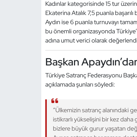
Kadınlar kategorisinde 15 tur üzer
Kempo
Ekaterina Atalık 7,5 puanla başarıl
Kick Boks
Aydın ise 6 puanla turnuvayı tamam
bu önemli organizasyonda Türkiye’yi
Kürek
adına umut verici olarak değerlendir
Masa Tenisi
Başkan Apaydın’dan
Modern Pentatlon
Türkiye Satranç Federasyonu Başkan
Motor Sporları
açıklamada şunları söyledi:
Muay Thai
“Ülkemizin satranç alanındaki gel
Okçuluk
istikrarlı yükselişini bir kez dah
bizlere büyük gurur yaşatan değ
Optimist