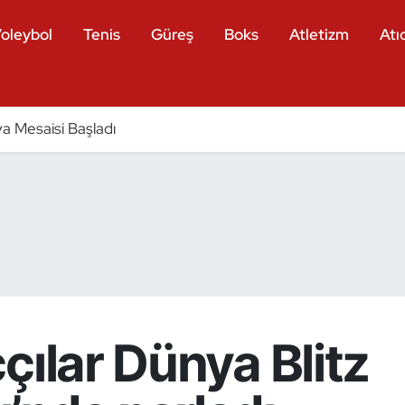
oleybol
Tenis
Güreş
Boks
Atletizm
Atıc
a Mesaisi Başladı
çılar Dünya Blitz