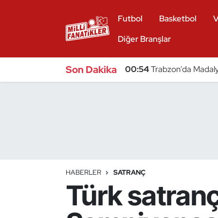
Futbol
Basketbol
V
Atıcılık
Diğer Branşlar
Atletizm
Son Dakika
00:54
Trabzon'da Madaly
Badminton
Basketbol
Beyzbol
Bilardo
HABERLER
SATRANÇ
Türk satranç
Binicilik
Bisiklet