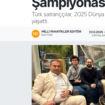
Şampiyonası
Bocce Bowling Dart
Türk satranççılar, 2025 Dünya
yaşattı.
Boks
MILLI FANATIKLER EDITÖR
Briç
31.12.2025 -
EDITÖR
YAYINLA
Buz Hokeyi
Buz Pateni
Çim Hokeyi
Cimnastik
Curling
Dağcılık