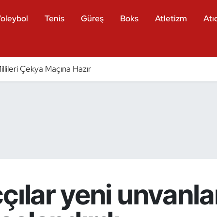
oleybol
Tenis
Güreş
Boks
Atletizm
Atıc
llileri Çekya Maçına Hazır
çılar yeni unvanla