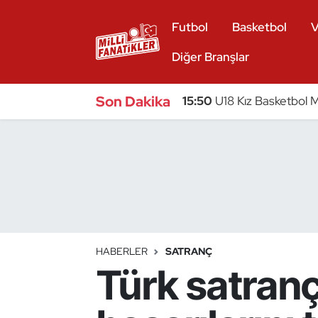
Futbol
Basketbol
V
Atıcılık
Diğer Branşlar
Atletizm
Son Dakika
15:50
U18 Kız Basketbol Mi
Badminton
Basketbol
Beyzbol
Bilardo
HABERLER
SATRANÇ
Türk satranç
Binicilik
Bisiklet