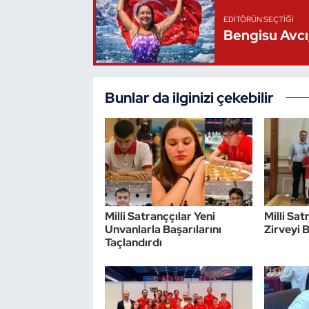
EDITÖRÜN SEÇTIĞI
Triatlon
Bengisu Avcı,
Voleybol
Bunlar da ilginizi çekebilir
Vücut Geliştirme Fitness
Wushu Kungfu
Yelken
Yüzme
Milli Satranççılar Yeni
Milli Sa
Unvanlarla Başarılarını
Zirveyi 
Taçlandırdı