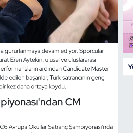
ıyla gururlanmaya devam ediyor. Sporcular
at Eren Aytekin, ulusal ve uluslararası
Y
ı performansların ardından Candidate Master
e edilen başarılar, Türk satrancının genç
bir kez daha ortaya koydu.
mpiyonası'ndan CM
2026 Avrupa Okullar Satranç Şampiyonası'nda