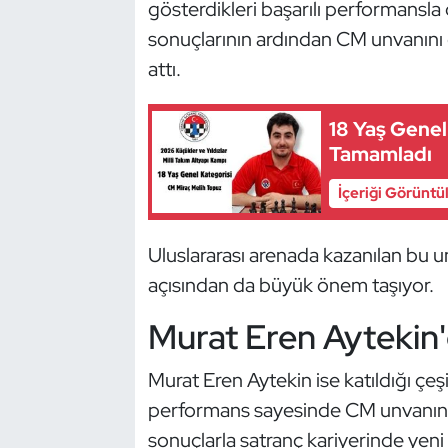
gösterdikleri başarılı performansla
Güreş
sonuçlarının ardından CM unvanını 
Halter
attı.
Hava Sporları
18 Yaş Genel
Tamamladı
Hentbol
İçeriği Görüntü
İşitme Engelli Sporcular
Uluslararası arenada kazanılan bu u
Judo ve Kuraş
açısından da büyük önem taşıyor.
Kano ve Rafting
Murat Eren Aytekin'd
Karate
Murat Eren Aytekin ise katıldığı çeş
performans sayesinde CM unvanına 
Kayak
sonuçlarla satranç kariyerinde yeni 