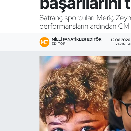
başarılarını 
Bocce Bowling Dart
Satranç sporcuları Meriç Zeyne
performansların ardından CM 
Boks
MILLI FANATIKLER EDITÖR
Briç
12.06.2026 
EDITÖR
YAYINL
Buz Hokeyi
Buz Pateni
Çim Hokeyi
Cimnastik
Curling
Dağcılık