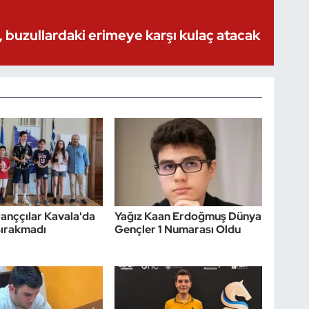
 buzullardaki erimeye karşı kulaç atacak
tranççılar Kavala'da
Yağız Kaan Erdoğmuş Dünya
Bırakmadı
Gençler 1 Numarası Oldu