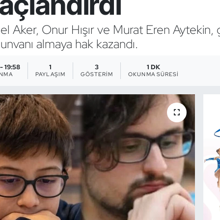
taçlandırdı
l Aker, Onur Hışır ve Murat Eren Aytekin, gö
unvanı almaya hak kazandı.
- 19:58
1
3
1 DK
ANMA
PAYLAŞIM
GÖSTERIM
OKUNMA SÜRESI