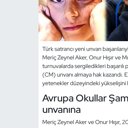
Dans Sporları
Dövüş Sanatı
E-Spor
Türk satrancı yeni unvan başarılar
Meriç Zeynel Aker, Onur Hışır ve Mur
Eskrim
turnuvalarda sergiledikleri başarıl
Futbol
(CM) unvanı almaya hak kazandı. Eld
yetenekler düzeyindeki yükselişini 
Futsal
Avrupa Okullar Şa
Genel
unvanına
Golf
Meriç Zeynel Aker ve Onur Hışır, 