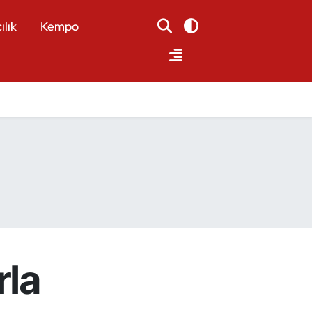
ılık
Kempo
rla