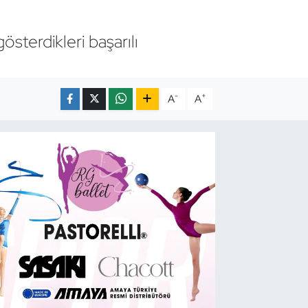
sterdikleri başarılı
-
+
A
A