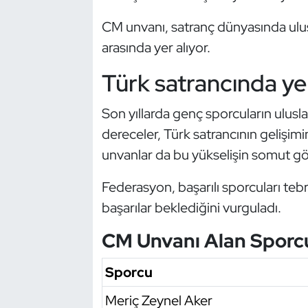
Kempo
CM unvanı, satranç dünyasında ulu
arasında yer alıyor.
Kick Boks
Türk satrancında yen
Kürek
Son yıllarda genç sporcuların ulusla
Masa Tenisi
dereceler, Türk satrancının gelişimi
Modern Pentatlon
unvanlar da bu yükselişin somut gös
Federasyon, başarılı sporcuları teb
Motor Sporları
başarılar beklediğini vurguladı.
Muay Thai
CM Unvanı Alan Sporc
Okçuluk
Sporcu
Optimist
Meriç Zeynel Aker