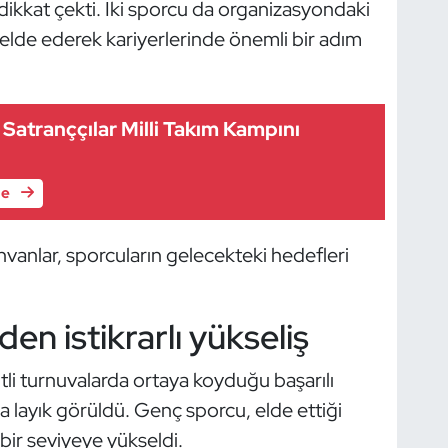
 dikkat çekti. İki sporcu da organizasyondaki
elde ederek kariyerlerinde önemli bir adım
 Satranççılar Milli Takım Kampını
le
nvanlar, sporcuların gelecekteki hedefleri
en istikrarlı yükseliş
itli turnuvalarda ortaya koyduğu başarılı
layık görüldü. Genç sporcu, elde ettiği
bir seviyeye yükseldi.