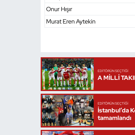
Onur Hışır
Oryantiring
Murat Eren Aytekin
Özel Sporcular
Paralimpik
Ragbi
Satranç
EDITÖRÜN SEÇTIĞI
A MİLLİ TAK
Su Topu
Sualtı Sporları
EDITÖRÜN SEÇTIĞI
İstanbul’da 
Tekvando
tamamlandı
Tenis