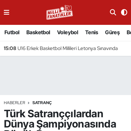
Atıcılık
Futbol
Basketbol
Voleybol
Tenis
Güreş
B
Atletizm
15:08
U16 Erkek Basketbol Millileri Letonya Sınavında
Badminton
Basketbol
Beyzbol
Bilardo
HABERLER
SATRANÇ
Türk Satranççılardan
Binicilik
Dünya Şampiyonasında
Bisiklet