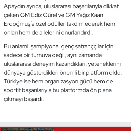
Apaydın ayrıca, uluslararası başarılarıyla dikkat
Triatlon
çeken GM Ediz Gürel ve GM Yağız Kaan
Erdoğmuş’a özel ödüller takdim ederek hem
Voleybol
onları hem de ailelerini onurlandırdı.
Vücut Geliştirme Fitness
Bu anlamlı şampiyona, genç satranççılar için
sadece bir turnuva değil, aynı zamanda
Wushu Kungfu
uluslararası deneyim kazandıkları, yeteneklerini
Yelken
dünyaya gösterdikleri önemli bir platform oldu.
Türkiye ise hem organizasyon gücü hem de
Yüzme
sportif başarılarıyla bu platformda ön plana
çıkmayı başardı.