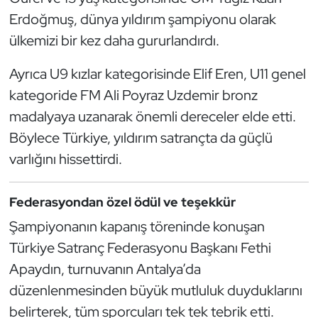
Erdoğmuş, dünya yıldırım şampiyonu olarak
Oryantiring
ülkemizi bir kez daha gururlandırdı.
Özel Sporcular
Ayrıca U9 kızlar kategorisinde Elif Eren, U11 genel
Paralimpik
kategoride FM Ali Poyraz Uzdemir bronz
madalyaya uzanarak önemli dereceler elde etti.
Ragbi
Böylece Türkiye, yıldırım satrançta da güçlü
varlığını hissettirdi.
Satranç
Su Topu
Federasyondan özel ödül ve teşekkür
Şampiyonanın kapanış töreninde konuşan
Sualtı Sporları
Türkiye Satranç Federasyonu Başkanı Fethi
Apaydın, turnuvanın Antalya’da
Tekvando
düzenlenmesinden büyük mutluluk duyduklarını
belirterek, tüm sporcuları tek tek tebrik etti.
Tenis