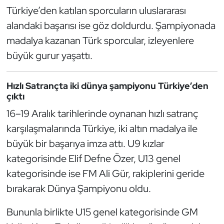
Güreş
Türkiye’den katılan sporcuların uluslararası
alandaki başarısı ise göz doldurdu. Şampiyonada
Halter
madalya kazanan Türk sporcular, izleyenlere
Hava Sporları
büyük gurur yaşattı.
Hentbol
Hızlı Satrançta iki dünya şampiyonu Türkiye’den
çıktı
İşitme Engelli Sporcular
16–19 Aralık tarihlerinde oynanan hızlı satranç
karşılaşmalarında Türkiye, iki altın madalya ile
Judo ve Kuraş
büyük bir başarıya imza attı. U9 kızlar
Kano ve Rafting
kategorisinde Elif Defne Özer, U13 genel
kategorisinde ise FM Ali Gür, rakiplerini geride
Karate
bırakarak Dünya Şampiyonu oldu.
Kayak
Bununla birlikte U15 genel kategorisinde GM