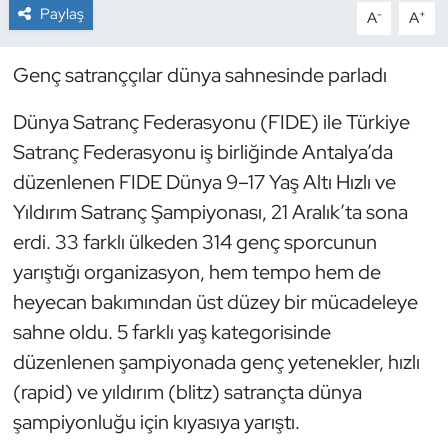
Paylaş
-
+
A
A
Dans Sporları
Genç satranççılar dünya sahnesinde parladı
Dövüş Sanatı
Dünya Satranç Federasyonu (FIDE) ile Türkiye
E-Spor
Satranç Federasyonu iş birliğinde Antalya’da
düzenlenen FIDE Dünya 9–17 Yaş Altı Hızlı ve
Eskrim
Yıldırım Satranç Şampiyonası, 21 Aralık’ta sona
erdi. 33 farklı ülkeden 314 genç sporcunun
Futbol
yarıştığı organizasyon, hem tempo hem de
heyecan bakımından üst düzey bir mücadeleye
Futsal
sahne oldu. 5 farklı yaş kategorisinde
Genel
düzenlenen şampiyonada genç yetenekler, hızlı
(rapid) ve yıldırım (blitz) satrançta dünya
Golf
şampiyonluğu için kıyasıya yarıştı.