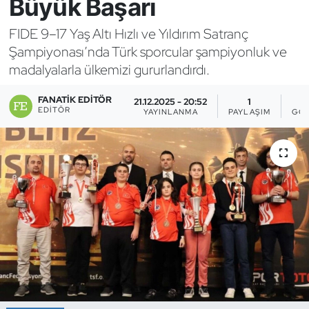
Büyük Başarı
Bocce Bowling Dart
FIDE 9–17 Yaş Altı Hızlı ve Yıldırım Satranç
Şampiyonası’nda Türk sporcular şampiyonluk ve
Boks
madalyalarla ülkemizi gururlandırdı.
Briç
FANATIK EDITÖR
21.12.2025 - 20:52
1
EDITÖR
YAYINLANMA
PAYLAŞIM
GÖS
Buz Hokeyi
Buz Pateni
Çim Hokeyi
Cimnastik
Curling
Dağcılık