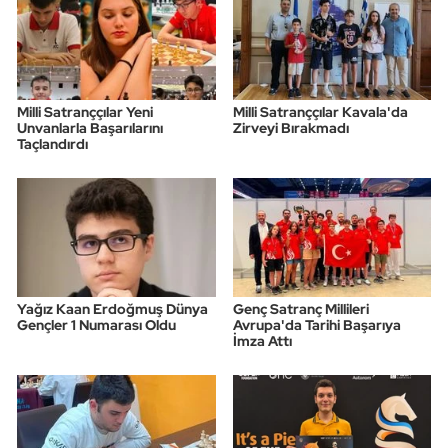
Milli Satranççılar Yeni
Milli Satranççılar Kavala'da
Unvanlarla Başarılarını
Zirveyi Bırakmadı
Taçlandırdı
Yağız Kaan Erdoğmuş Dünya
Genç Satranç Millileri
Gençler 1 Numarası Oldu
Avrupa'da Tarihi Başarıya
İmza Attı