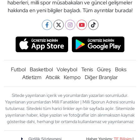
haberleri, milli spor müsabakaları ve güncel gelişmeler
hakkında en yeni bilgiler başladı. Tüm ayrıntılar burada!
Futbol
Basketbol
Voleybol
Tenis
Güreş
Boks
Atletizm
Atıcılık
Kempo
Diğer Branşlar
Sitede yayınlanan içerik ve yorumlardan yazarları sorumludur.
Yayınlanan yorumlardan Milli Fanatikler | Milli Sporun Adresi sorumlu
tutulamaz. Sitedeki tüm harici linkler ayrı bir sayfada açılır. Sitemizde
yayınlanan haber, köşe yazıları ve fotoğraflar izin alınmaksızın kaynak
gösterilse dahi, herhangi bir ortamda kullanılamaz ve yayınlanamaz
Gizlilik Sözleşmesi
Haber Yazılımı:
TE Bilişim
|