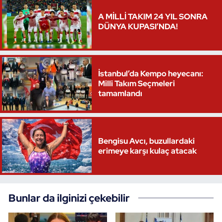
A MİLLİ TAKIM 24 YIL SONRA
DÜNYA KUPASI’NDA!
İstanbul’da Kempo heyecanı:
Milli Takım Seçmeleri
tamamlandı
Bengisu Avcı, buzullardaki
erimeye karşı kulaç atacak
Bunlar da ilginizi çekebilir