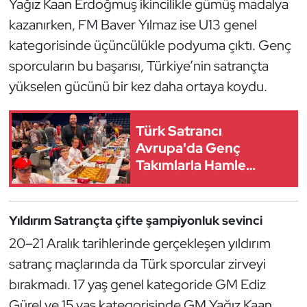
Yağız Kaan Erdoğmuş ikincilikle gümüş madalya
Kempo
kazanırken, FM Baver Yılmaz ise U13 genel
kategorisinde üçüncülükle podyuma çıktı. Genç
Kick Boks
sporcuların bu başarısı, Türkiye’nin satrançta
Kürek
yükselen gücünü bir kez daha ortaya koydu.
Masa Tenisi
Türk Satrancı
Avrupa'da Genç
Modern Pentatlon
Takımlarla Hamle
Yapıyor
Motor Sporları
Yıldırım Satrançta çifte şampiyonluk sevinci
Muay Thai
20–21 Aralık tarihlerinde gerçekleşen yıldırım
Okçuluk
satranç maçlarında da Türk sporcular zirveyi
bırakmadı. 17 yaş genel kategoride GM Ediz
Optimist
Gürel ve 15 yaş kategorisinde GM Yağız Kaan