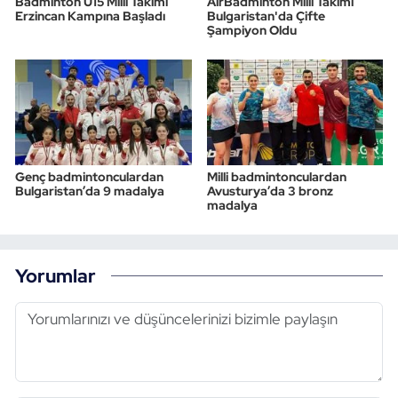
Badminton U15 Milli Takımı
AirBadminton Milli Takımı
Erzincan Kampına Başladı
Bulgaristan'da Çifte
Şampiyon Oldu
Genç badmintonculardan
Milli badmintonculardan
Bulgaristan’da 9 madalya
Avusturya’da 3 bronz
madalya
Yorumlar