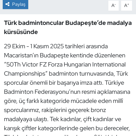
Paylaş
-
+
A
A
Dans Sporları
Türk badmintoncular Budapeşte’de madalya
Dövüş Sanatı
kürsüsünde
E-Spor
29 Ekim - 1 Kasım 2025 tarihleri arasında
Macaristan’ın Budapeşte kentinde düzenlenen
Eskrim
“50Th Victor FZ Forza Hungarian International
Championships” badminton turnuvasında, Türk
Futbol
sporcular önemli bir başarıya imza attı. Türkiye
Badminton Federasyonu’nun resmi açıklamasına
Futsal
göre, üç farklı kategoride mücadele eden millî
Genel
sporcularımız, rakiplerini geçerek bronz
madalyaya ulaştı. Tek kadınlar, çift kadınlar ve
Golf
karışık çiftler kategorilerinde gelen bu dereceler,