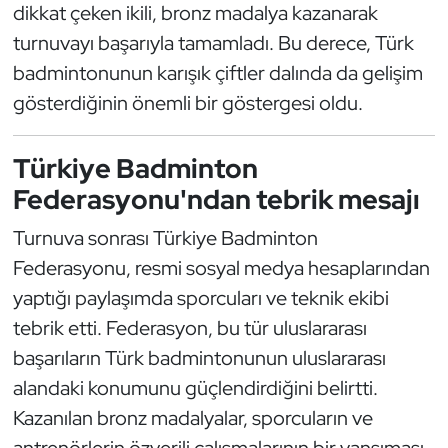
dikkat çeken ikili, bronz madalya kazanarak
Triatlon
turnuvayı başarıyla tamamladı. Bu derece, Türk
badmintonunun karışık çiftler dalında da gelişim
Voleybol
gösterdiğinin önemli bir göstergesi oldu.
Vücut Geliştirme Fitness
Türkiye Badminton
Federasyonu'ndan tebrik mesajı
Wushu Kungfu
Turnuva sonrası Türkiye Badminton
Yelken
Federasyonu, resmi sosyal medya hesaplarından
Yüzme
yaptığı paylaşımda sporcuları ve teknik ekibi
tebrik etti. Federasyon, bu tür uluslararası
başarıların Türk badmintonunun uluslararası
alandaki konumunu güçlendirdiğini belirtti.
Kazanılan bronz madalyalar, sporcuların ve