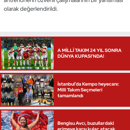
antrenörlerin özverili çalışmalarının bir yansıması
olarak değerlendirildi.
A MİLLİ TAKIM 24 YIL SONRA
DÜNYA KUPASI’NDA!
İstanbul’da Kempo heyecanı:
Milli Takım Seçmeleri
tamamlandı
Bengisu Avcı, buzullardaki
erimeye karşı kulaç atacak