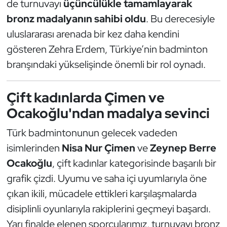
de turnuvayı
üçüncülükle tamamlayarak
Kempo
bronz madalyanın sahibi oldu
. Bu derecesiyle
uluslararası arenada bir kez daha kendini
Kick Boks
gösteren Zehra Erdem, Türkiye’nin badminton
Kürek
branşındaki yükselişinde önemli bir rol oynadı.
Masa Tenisi
Çift kadınlarda Çimen ve
Ocakoğlu'ndan madalya sevinci
Modern Pentatlon
Türk badmintonunun gelecek vadeden
Motor Sporları
isimlerinden
Nisa Nur Çimen
ve
Zeynep Berre
Ocakoğlu
, çift kadınlar kategorisinde başarılı bir
Muay Thai
grafik çizdi. Uyumu ve saha içi uyumlarıyla öne
Okçuluk
çıkan ikili, mücadele ettikleri karşılaşmalarda
disiplinli oyunlarıyla rakiplerini geçmeyi başardı.
Optimist
Yarı finalde elenen sporcularımız, turnuvayı bronz