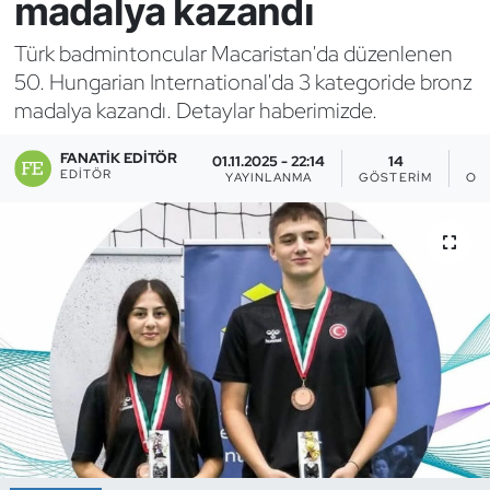
madalya kazandı
Bocce Bowling Dart
Türk badmintoncular Macaristan'da düzenlenen
50. Hungarian International'da 3 kategoride bronz
Boks
madalya kazandı. Detaylar haberimizde.
Briç
FANATIK EDITÖR
01.11.2025 - 22:14
14
EDITÖR
YAYINLANMA
GÖSTERIM
OK
Buz Hokeyi
Buz Pateni
Çim Hokeyi
Cimnastik
Curling
Dağcılık