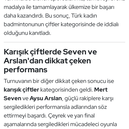
madalya ile tamamlayarak ülkemize bir başarı
Oryantiring
daha kazandırdı. Bu sonuç, Türk kadın
Özel Sporcular
badmintonunun çiftler kategorisinde de iddialı
olduğunu kanıtladı.
Paralimpik
Karışık çiftlerde Seven ve
Ragbi
Arslan'dan dikkat çeken
Satranç
performans
Turnuvanın bir diğer dikkat çeken sonucu ise
Su Topu
karışık çiftler
kategorisinden geldi.
Mert
Sualtı Sporları
Seven
ve
Aysu Arslan
, güçlü rakiplere karşı
sergiledikleri performansla adlarından söz
Tekvando
ettirmeyi başardı. Çeyrek ve yarı final
aşamalarında sergiledikleri mücadeleci oyunla
Tenis