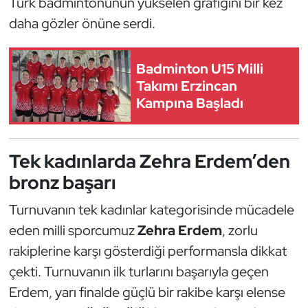
Türk badmintonunun yükselen grafiğini bir kez
Güreş
daha gözler önüne serdi.
Halter
Badminton U15 Milli
Hava Sporları
Takımı Erzincan
Kampına Başladı
Hentbol
İşitme Engelli Sporcular
Tek kadınlarda Zehra Erdem’den
bronz başarı
Judo ve Kuraş
Turnuvanın tek kadınlar kategorisinde mücadele
Kano ve Rafting
eden milli sporcumuz
Zehra Erdem
, zorlu
rakiplerine karşı gösterdiği performansla dikkat
Karate
çekti. Turnuvanın ilk turlarını başarıyla geçen
Kayak
Erdem, yarı finalde güçlü bir rakibe karşı elense