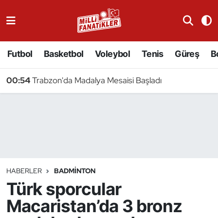
Atıcılık
Futbol
Basketbol
Voleybol
Tenis
Güreş
B
Atletizm
00:54
Trabzon'da Madalya Mesaisi Başladı
Badminton
Basketbol
Beyzbol
Bilardo
HABERLER
BADMINTON
Türk sporcular
Binicilik
Macaristan’da 3 bronz
Bisiklet