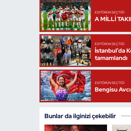
Triatlon
EDITÖRÜN SEÇTIĞI
A MİLLİ TAK
Voleybol
Vücut Geliştirme Fitness
EDITÖRÜN SEÇTIĞI
İstanbul’da 
Wushu Kungfu
tamamlandı
Yelken
EDITÖRÜN SEÇTIĞI
Yüzme
Bengisu Avcı,
Bunlar da ilginizi çekebilir