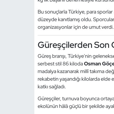
Kempo
Bu sonuçlarla Türkiye, para sporlar a
Kick Boks
düzeyde kanıtlamış oldu. Sporcuları
organizasyonlar için de umut verdi.
Kürek
Güreşçilerden Son 
Masa Tenisi
Güreş branşı, Türkiye'nin geleneks
Modern Pentatlon
serbest stil 86 kiloda
Osman Göç
Motor Sporları
madalya kazanarak millî takıma değer
rekabetin yaşandığı kilolarda elde 
Muay Thai
katkı sağladı.
Okçuluk
Güreşçiler, turnuva boyunca ortay
ekolünün hâlâ güçlü bir şekilde ay
Optimist