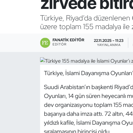
zirvede bitir
Bocce Bowling Dart
Türkiye, Riyad’da düzenlenen 
üzere toplam 155 madalya ile 
Boks
FANATIK EDITÖR
Briç
22.11.2025 - 11:23
EDITÖR
YAYINLANMA
Buz Hokeyi
Buz Pateni
Türkiye, İslami Dayanışma Oyunları
Çim Hokeyi
Suudi Arabistan’ın başkenti Riyad’
Oyunları, 14 gün süren heyecanlı m
Cimnastik
dev organizasyonu toplam 155 mada
başarıya daha imza attı. 72 altın,
Curling
yıldızlı kafile, İslami Dayanışma Oy
sıralamasının birincisi oldu.
Dağcılık