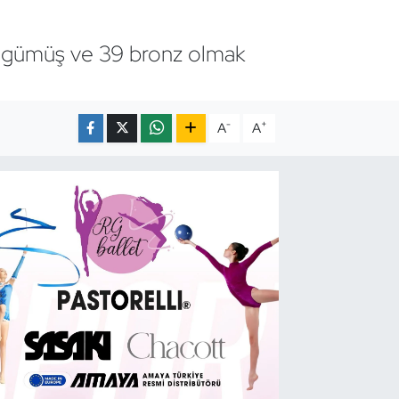
44 gümüş ve 39 bronz olmak
-
+
A
A