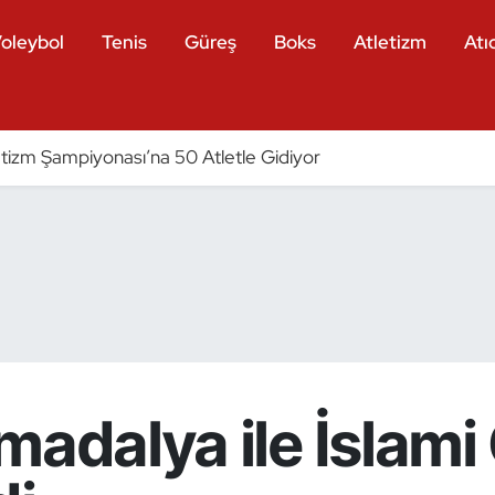
oleybol
Tenis
Güreş
Boks
Atletizm
Atıc
tizm Şampiyonası’na 50 Atletle Gidiyor
madalya ile İslami 