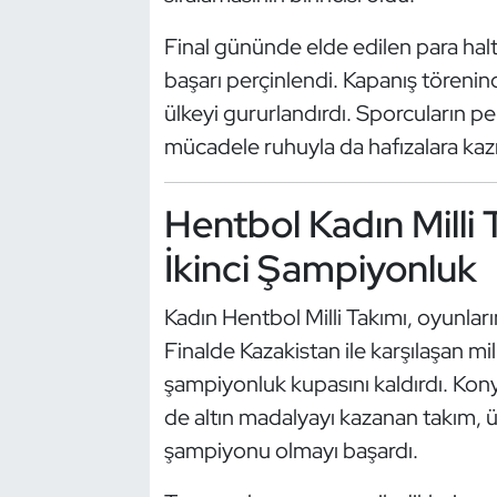
Final gününde elde edilen para hal
Dans Sporları
başarı perçinlendi. Kapanış törenind
Dövüş Sanatı
ülkeyi gururlandırdı. Sporcuların pe
mücadele ruhuyla da hafızalara kazı
E-Spor
Hentbol Kadın Milli
Eskrim
İkinci Şampiyonluk
Futbol
Kadın Hentbol Milli Takımı, oyunların
Futsal
Finalde Kazakistan ile karşılaşan mil
şampiyonluk kupasını kaldırdı. Kon
Genel
de altın madalyayı kazanan takım, ü
şampiyonu olmayı başardı.
Golf