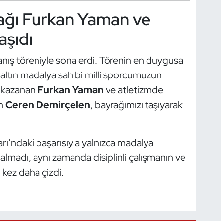
rağı Furkan Yaman ve
aşıdı
anış töreniyle sona erdi. Törenin en duygusal
ki altın madalya sahibi milli sporcumuzun
a kazanan
Furkan Yaman
ve atletizmde
en
Ceren Demirçelen
, bayrağımızı taşıyarak
rı’ndaki başarısıyla yalnızca madalya
lmadı, aynı zamanda disiplinli çalışmanın ve
r kez daha çizdi.