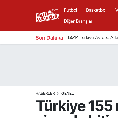
Futbol
Basketbol
V
Atıcılık
Diğer Branşlar
Atletizm
Son Dakika
13:44
Türkiye Avrupa Atle
Badminton
Basketbol
Beyzbol
Bilardo
HABERLER
GENEL
Türkiye 155 
Binicilik
Bisiklet