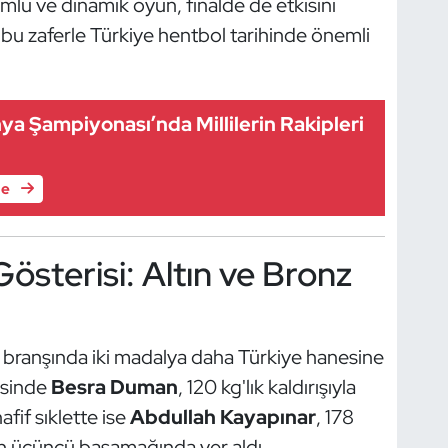
mlu ve dinamik oyun, finalde de etkisini
 bu zaferle Türkiye hentbol tarihinde önemli
ya Şampiyonası’nda Millilerin Rakipleri
le
österisi: Altın ve Bronz
 branşında iki madalya daha Türkiye hanesine
risinde
Besra Duman
, 120 kg'lık kaldırışıyla
fif sıklette ise
Abdullah Kayapınar
, 178
ün üçüncü basamağında yer aldı.