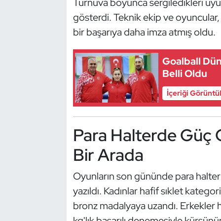
Turnuva boyunca sergiledikleri uyu
Güreş
gösterdi. Teknik ekip ve oyuncular,
Halter
bir başarıya daha imza atmış oldu.
Hava Sporları
Goalball Dün
Belli Oldu
Hentbol
İçeriği Görüntü
İşitme Engelli Sporcular
Para Halterde Güç G
Judo ve Kuraş
Bir Arada
Kano ve Rafting
Oyunların son gününde para halter
Karate
yazıldı. Kadınlar hafif sıklet katego
Kayak
bronz madalyaya uzandı. Erkekler ha
kg'lık başarılı denemesiyle kürsün