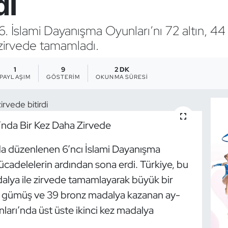
di
6. İslami Dayanışma Oyunları’nı 72 altın, 
zirvede tamamladı.
1
9
2 DK
PAYLAŞIM
GÖSTERIM
OKUNMA SÜRESI
’nda Bir Kez Daha Zirvede
da düzenlenen 6’ncı İslami Dayanışma
ücadelelerin ardından sona erdi. Türkiye, bu
lya ile zirvede tamamlayarak büyük bir
 44 gümüş ve 39 bronz madalya kazanan ay-
unları’nda üst üste ikinci kez madalya