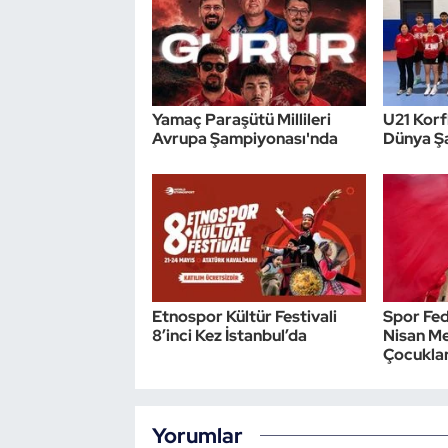
Yamaç Paraşütü Millileri
U21 Korfb
Avrupa Şampiyonası'nda
Dünya Ş
Etnospor Kültür Festivali
Spor Fed
8’inci Kez İstanbul’da
Nisan Me
Çocuklar
Yorumlar