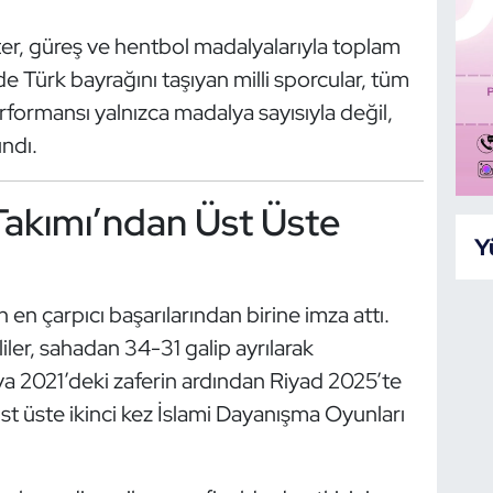
ter, güreş ve hentbol madalyalarıyla toplam
e Türk bayrağını taşıyan milli sporcular, tüm
rformansı yalnızca madalya sayısıyla değil,
ndı.
 Takımı’ndan Üst Üste
Y
 en çarpıcı başarılarından birine imza attı.
liler, sahadan 34-31 galip ayrılarak
ya 2021’deki zaferin ardından Riyad 2025’te
st üste ikinci kez İslami Dayanışma Oyunları