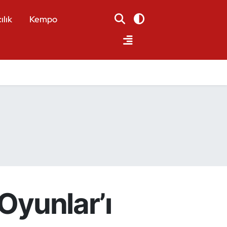
ılık
Kempo
Oyunlar’ı