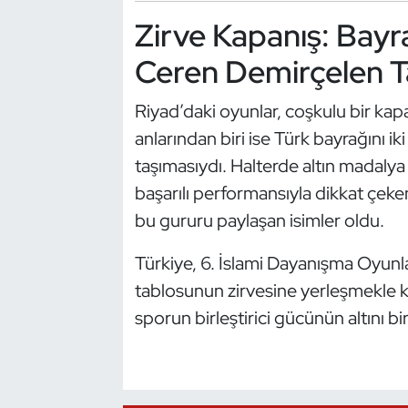
Zirve Kapanış: Bay
Oryantiring
Ceren Demirçelen T
Özel Sporcular
Riyad’daki oyunlar, coşkulu bir kap
Paralimpik
anlarından biri ise Türk bayrağını i
taşımasıydı. Halterde altın madaly
Ragbi
başarılı performansıyla dikkat çek
Satranç
bu gururu paylaşan isimler oldu.
Su Topu
Türkiye, 6. İslami Dayanışma Oyunla
tablosunun zirvesine yerleşmekle ka
Sualtı Sporları
sporun birleştirici gücünün altını bi
Tekvando
Tenis