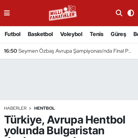
Atıcılık
Futbol
Basketbol
Voleybol
Tenis
Güreş
B
Atletizm
16:50
Seymen Özbaş Avrupa Şampiyonası'nda Final Peşinde
Badminton
Basketbol
Beyzbol
Bilardo
HABERLER
HENTBOL
Türkiye, Avrupa Hentbol
Binicilik
yolunda Bulgaristan
Bisiklet