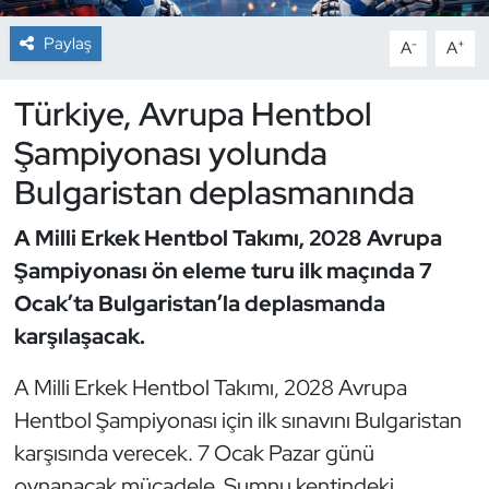
Paylaş
-
+
A
A
Dans Sporları
Türkiye, Avrupa Hentbol
Dövüş Sanatı
Şampiyonası yolunda
E-Spor
Bulgaristan deplasmanında
Eskrim
A Milli Erkek Hentbol Takımı, 2028 Avrupa
Şampiyonası ön eleme turu ilk maçında 7
Futbol
Ocak’ta Bulgaristan’la deplasmanda
Futsal
karşılaşacak.
A Milli Erkek Hentbol Takımı, 2028 Avrupa
Genel
Hentbol Şampiyonası için ilk sınavını Bulgaristan
Golf
karşısında verecek. 7 Ocak Pazar günü
oynanacak mücadele, Şumnu kentindeki