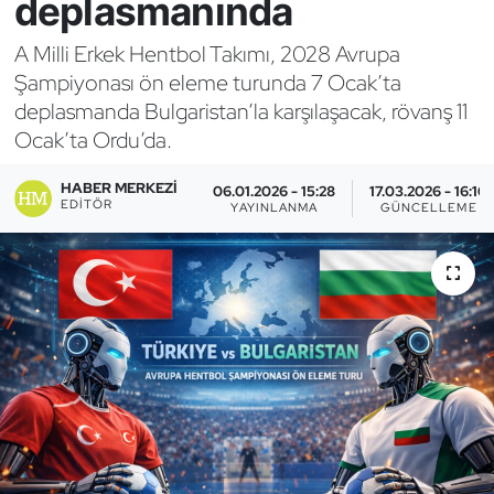
deplasmanında
Bocce Bowling Dart
A Milli Erkek Hentbol Takımı, 2028 Avrupa
Şampiyonası ön eleme turunda 7 Ocak’ta
Boks
deplasmanda Bulgaristan’la karşılaşacak, rövanş 11
Ocak’ta Ordu’da.
Briç
HABER MERKEZI
06.01.2026 - 15:28
17.03.2026 - 16:10
Buz Hokeyi
EDITÖR
YAYINLANMA
GÜNCELLEME
Buz Pateni
Çim Hokeyi
Cimnastik
Curling
Dağcılık