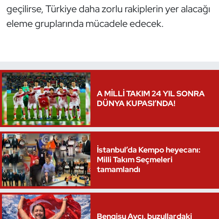
geçilirse, Türkiye daha zorlu rakiplerin yer alacağı
eleme gruplarında mücadele edecek.
A MİLLİ TAKIM 24 YIL SONRA
DÜNYA KUPASI’NDA!
İstanbul’da Kempo heyecanı:
Milli Takım Seçmeleri
tamamlandı
Bengisu Avcı, buzullardaki