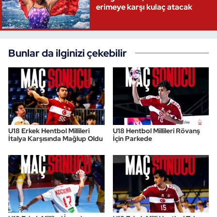
erimeye karşı kulaç atacak
Bunlar da ilginizi çekebilir
U18 Erkek Hentbol Millileri
U18 Hentbol Millileri Rövanş
İtalya Karşısında Mağlup Oldu
İçin Parkede