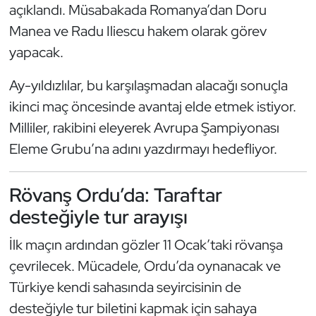
açıklandı. Müsabakada Romanya’dan Doru
Kempo
Manea ve Radu Iliescu hakem olarak görev
Kick Boks
yapacak.
Ay-yıldızlılar, bu karşılaşmadan alacağı sonuçla
Kürek
ikinci maç öncesinde avantaj elde etmek istiyor.
Masa Tenisi
Milliler, rakibini eleyerek Avrupa Şampiyonası
Eleme Grubu’na adını yazdırmayı hedefliyor.
Modern Pentatlon
Rövanş Ordu’da: Taraftar
Motor Sporları
desteğiyle tur arayışı
Muay Thai
İlk maçın ardından gözler 11 Ocak’taki rövanşa
çevrilecek. Mücadele, Ordu’da oynanacak ve
Okçuluk
Türkiye kendi sahasında seyircisinin de
Optimist
desteğiyle tur biletini kapmak için sahaya