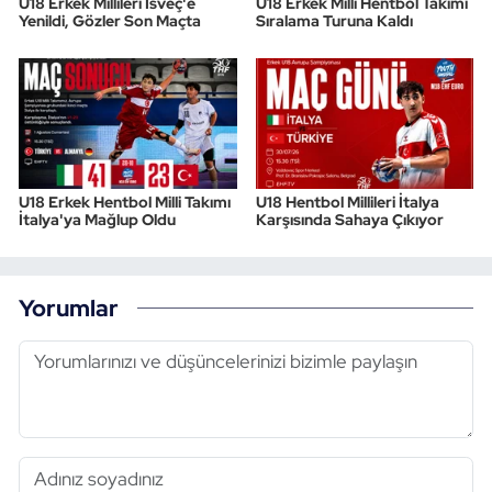
U18 Erkek Millileri İsveç'e
U18 Erkek Milli Hentbol Takımı
Yenildi, Gözler Son Maçta
Sıralama Turuna Kaldı
U18 Erkek Hentbol Milli Takımı
U18 Hentbol Millileri İtalya
İtalya'ya Mağlup Oldu
Karşısında Sahaya Çıkıyor
Yorumlar