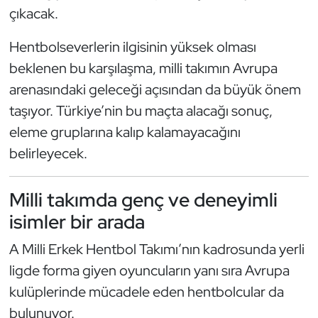
çıkacak.
Oryantiring
Hentbolseverlerin ilgisinin yüksek olması
Özel Sporcular
beklenen bu karşılaşma, milli takımın Avrupa
arenasındaki geleceği açısından da büyük önem
Paralimpik
taşıyor. Türkiye’nin bu maçta alacağı sonuç,
Ragbi
eleme gruplarına kalıp kalamayacağını
belirleyecek.
Satranç
Milli takımda genç ve deneyimli
Su Topu
isimler bir arada
Sualtı Sporları
A Milli Erkek Hentbol Takımı’nın kadrosunda yerli
ligde forma giyen oyuncuların yanı sıra Avrupa
Tekvando
kulüplerinde mücadele eden hentbolcular da
Tenis
bulunuyor.