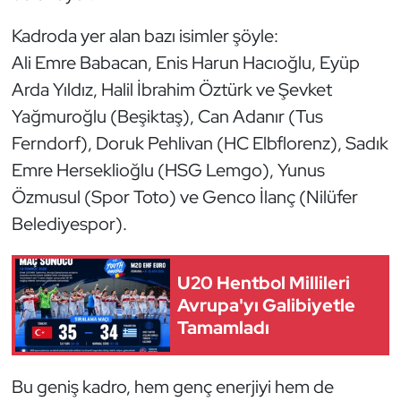
Kadroda yer alan bazı isimler şöyle:
Triatlon
Ali Emre Babacan, Enis Harun Hacıoğlu, Eyüp
Voleybol
Arda Yıldız, Halil İbrahim Öztürk ve Şevket
Yağmuroğlu (Beşiktaş), Can Adanır (Tus
Vücut Geliştirme Fitness
Ferndorf), Doruk Pehlivan (HC Elbflorenz), Sadık
Emre Herseklioğlu (HSG Lemgo), Yunus
Wushu Kungfu
Özmusul (Spor Toto) ve Genco İlanç (Nilüfer
Yelken
Belediyespor).
Yüzme
U20 Hentbol Millileri
Avrupa'yı Galibiyetle
Tamamladı
Bu geniş kadro, hem genç enerjiyi hem de