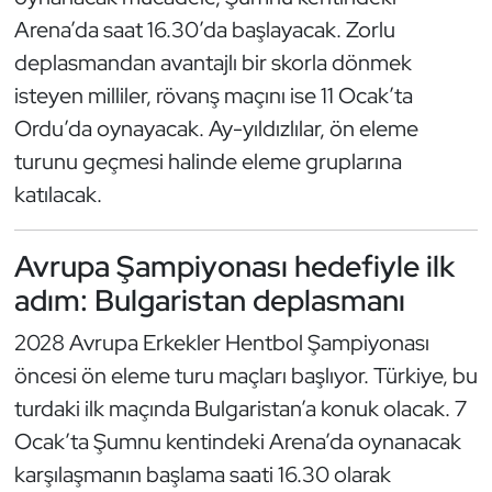
Güreş
Arena’da saat 16.30’da başlayacak. Zorlu
deplasmandan avantajlı bir skorla dönmek
Halter
isteyen milliler, rövanş maçını ise 11 Ocak’ta
Hava Sporları
Ordu’da oynayacak. Ay-yıldızlılar, ön eleme
turunu geçmesi halinde eleme gruplarına
Hentbol
katılacak.
İşitme Engelli Sporcular
Avrupa Şampiyonası hedefiyle ilk
Judo ve Kuraş
adım: Bulgaristan deplasmanı
2028 Avrupa Erkekler Hentbol Şampiyonası
Kano ve Rafting
öncesi ön eleme turu maçları başlıyor. Türkiye, bu
Karate
turdaki ilk maçında Bulgaristan’a konuk olacak. 7
Ocak’ta Şumnu kentindeki Arena’da oynanacak
Kayak
karşılaşmanın başlama saati 16.30 olarak