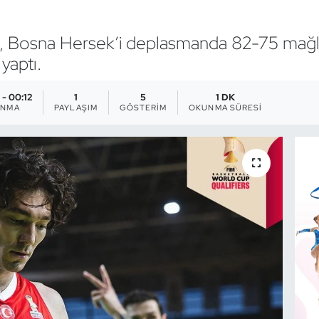
ımı, Bosna Hersek’i deplasmanda 82-75 ma
yaptı.
 - 00:12
1
5
1 DK
ANMA
PAYLAŞIM
GÖSTERIM
OKUNMA SÜRESI