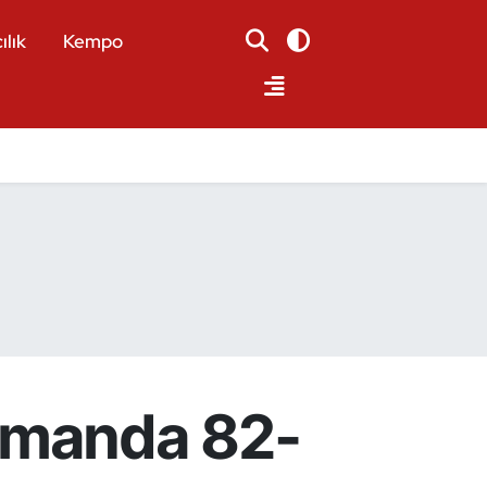
ılık
Kempo
asmanda 82-