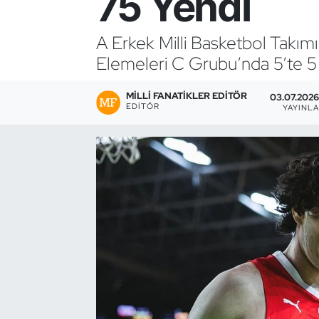
75 Yendi
Bocce Bowling Dart
A Erkek Milli Basketbol Tak
Elemeleri C Grubu’nda 5’te 5 
Boks
MILLI FANATIKLER EDITÖR
Briç
03.07.2026
EDITÖR
YAYINL
Buz Hokeyi
Buz Pateni
Çim Hokeyi
Cimnastik
Curling
Dağcılık