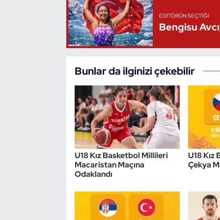
Oryantiring
EDITÖRÜN SEÇTIĞI
Bengisu Avcı,
Özel Sporcular
Paralimpik
Bunlar da ilginizi çekebilir
Ragbi
Satranç
Su Topu
U18 Kız Basketbol Millileri
U18 Kız B
Sualtı Sporları
Macaristan Maçına
Çekya M
Odaklandı
Tekvando
Tenis