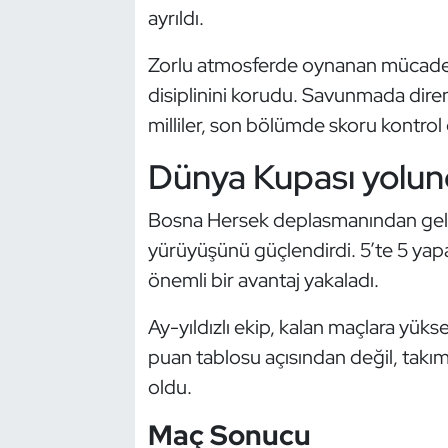
Güreş
ayrıldı.
Halter
Zorlu atmosferde oynanan mücadele
disiplinini korudu. Savunmada dire
Hava Sporları
milliler, son bölümde skoru kontrol 
Hentbol
Dünya Kupası yolun
İşitme Engelli Sporcular
Bosna Hersek deplasmanından gelen 
yürüyüşünü güçlendirdi. 5’te 5 ya
Judo ve Kuraş
önemli bir avantaj yakaladı.
Kano ve Rafting
Ay-yıldızlı ekip, kalan maçlara yüks
puan tablosu açısından değil, takı
Karate
oldu.
Kayak
Maç Sonucu