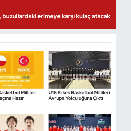
 buzullardaki erimeye karşı kulaç atacak
asketbol Millileri
U16 Erkek Basketbol Millileri
açına Hazır
Avrupa Yolculuğuna Çıktı