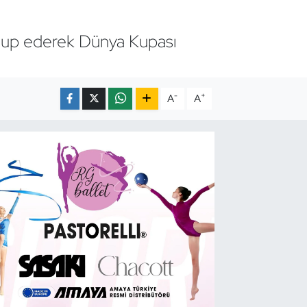
ğlup ederek Dünya Kupası
-
+
A
A