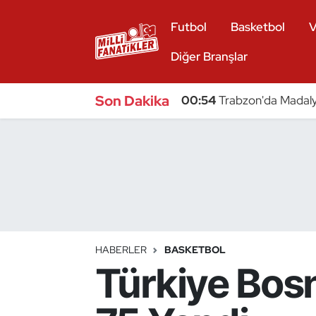
Futbol
Basketbol
V
Atıcılık
Diğer Branşlar
Atletizm
Son Dakika
00:54
Trabzon'da Madaly
Badminton
Basketbol
Beyzbol
Bilardo
HABERLER
BASKETBOL
Türkiye Bos
Binicilik
Bisiklet