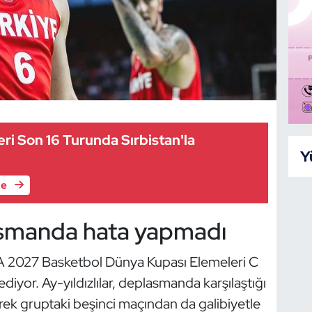
leri Son 16 Turunda Sırbistan'la
Y
le
smanda hata yapmadı
BA 2027 Basketbol Dünya Kupası Elemeleri C
yor. Ay-yıldızlılar, deplasmanda karşılaştığı
k gruptaki beşinci maçından da galibiyetle