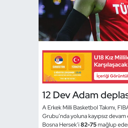
Dans Sporları
Dövüş Sanatı
E-Spor
U18 Kız Milli
Eskrim
Karşılaşacak
Futbol
İçeriği Görüntü
Futsal
12 Dev Adam depla
Genel
A Erkek Milli Basketbol Takımı, FI
Grubu’nda yoluna kayıpsız devam edi
Golf
Bosna Hersek’i
82-75
mağlup edere