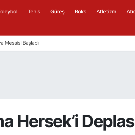
oleybol
Tenis
Güreş
Boks
Atletizm
Atıc
a Mesaisi Başladı
na Hersek’i Depl