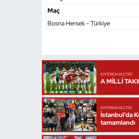
Kempo
Maç
Kick Boks
Bosna Hersek - Türkiye
Kürek
Masa Tenisi
Modern Pentatlon
EDITÖRÜN SEÇTIĞI
A MİLLİ TAK
Motor Sporları
Muay Thai
EDITÖRÜN SEÇTIĞI
İstanbul’da 
Okçuluk
tamamlandı
Optimist