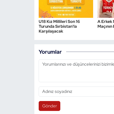
Triatlon
U18 Kız Millileri Son 16
A Erkek 
Voleybol
Turunda Sırbistan'la
Maçının B
Karşılaşacak
Vücut Geliştirme Fitness
Wushu Kungfu
Yorumlar
Yelken
Yüzme
Gönder