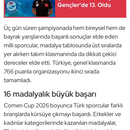
Güreş
Gençler'de 13. Oldu
Halter
Üç gün süren şampiyonada hem bireysel hem de
Hava Sporları
bayrak yarışlarında başarılı sonuçlar elde eden
milli sporcular, madalya tablosunda üst sıralarda
Hentbol
yer alırken takım klasmanında da dikkat çekici
İşitme Engelli Sporcular
dereceler elde etti. Türkiye, genel klasmanda
766 puanla organizasyonu ikinci sırada
Judo ve Kuraş
tamamladı.
Kano ve Rafting
16 madalyalık büyük başarı
Comen Cup 2026 boyunca Türk sporcular farklı
Karate
branşlarda kürsüye çıkmayı başardı. Erkekler ve
Kayak
kadınlar kategorilerinde kazanılan madalyalar,