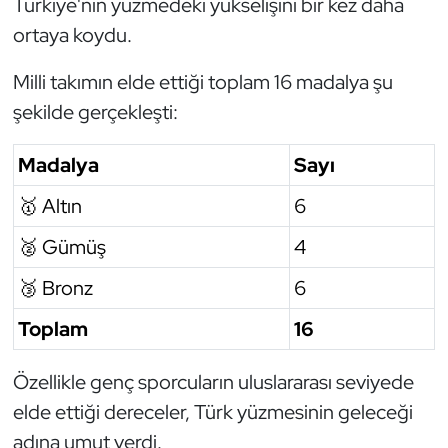
Türkiye'nin yüzmedeki yükselişini bir kez daha
Kempo
ortaya koydu.
Kick Boks
Milli takımın elde ettiği toplam 16 madalya şu
şekilde gerçekleşti:
Kürek
Madalya
Sayı
Masa Tenisi
🥇 Altın
6
Modern Pentatlon
🥈 Gümüş
4
Motor Sporları
🥉 Bronz
6
Muay Thai
Toplam
16
Okçuluk
Özellikle genç sporcuların uluslararası seviyede
elde ettiği dereceler, Türk yüzmesinin geleceği
Optimist
adına umut verdi.