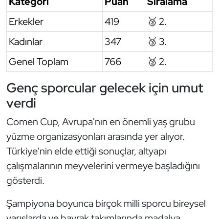
Kategori
Puan
Sıralama
Triatlon
Erkekler
419
🥈 2.
Kadınlar
347
🥉 3.
Voleybol
Genel Toplam
766
🥈 2.
Vücut Geliştirme Fitness
Genç sporcular gelecek için umut
Wushu Kungfu
verdi
Yelken
Comen Cup, Avrupa'nın en önemli yaş grubu
yüzme organizasyonları arasında yer alıyor.
Yüzme
Türkiye'nin elde ettiği sonuçlar, altyapı
çalışmalarının meyvelerini vermeye başladığını
gösterdi.
Şampiyona boyunca birçok milli sporcu bireysel
yarışlarda ve bayrak takımlarında madalya