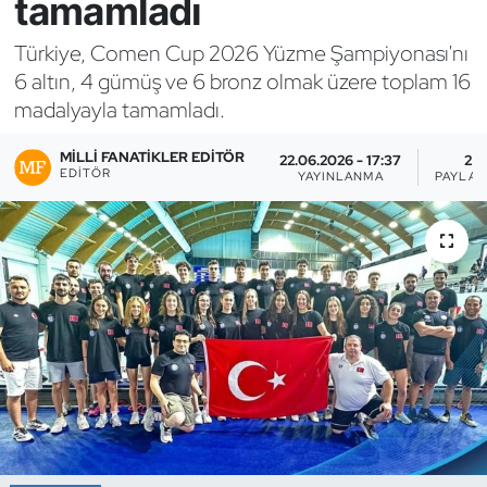
tamamladı
Bocce Bowling Dart
Türkiye, Comen Cup 2026 Yüzme Şampiyonası'nı
6 altın, 4 gümüş ve 6 bronz olmak üzere toplam 16
Boks
madalyayla tamamladı.
Briç
MILLI FANATIKLER EDITÖR
22.06.2026 - 17:37
2
EDITÖR
YAYINLANMA
PAYLAŞ
Buz Hokeyi
Buz Pateni
Çim Hokeyi
Cimnastik
Curling
Dağcılık