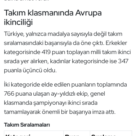
Oryantiring
Takım klasmanında Avrupa
ikinciliği
Özel Sporcular
Türkiye, yalnızca madalya sayısıyla değil takım
Paralimpik
sıralamasındaki başarısıyla da öne çıktı. Erkekler
kategorisinde 419 puan toplayan milli takım ikinci
Ragbi
sırada yer alırken, kadınlar kategorisinde ise 347
puanla üçüncü oldu.
Satranç
İki kategoride elde edilen puanların toplamında
Su Topu
766 puana ulaşan ay-yıldızlı ekip, genel
Sualtı Sporları
klasmanda şampiyonayı ikinci sırada
tamamlayarak önemli bir başarıya imza attı.
Tekvando
Takım Sıralamaları
Tenis