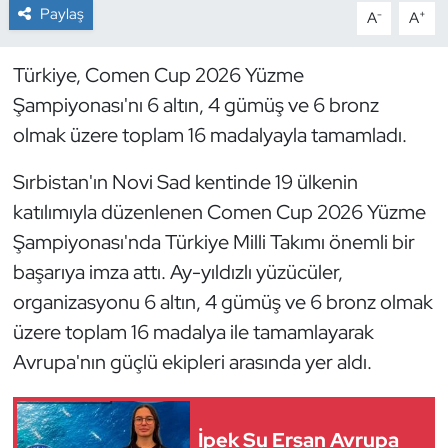
Paylaş
-
+
A
A
Dans Sporları
Türkiye, Comen Cup 2026 Yüzme
Dövüş Sanatı
Şampiyonası'nı 6 altın, 4 gümüş ve 6 bronz
olmak üzere toplam 16 madalyayla tamamladı.
E-Spor
Sırbistan'ın Novi Sad kentinde 19 ülkenin
Eskrim
katılımıyla düzenlenen Comen Cup 2026 Yüzme
Şampiyonası'nda Türkiye Milli Takımı önemli bir
Futbol
başarıya imza attı. Ay-yıldızlı yüzücüler,
organizasyonu 6 altın, 4 gümüş ve 6 bronz olmak
Futsal
üzere toplam 16 madalya ile tamamlayarak
Genel
Avrupa'nın güçlü ekipleri arasında yer aldı.
Golf
İpek Su Ersan Avrupa