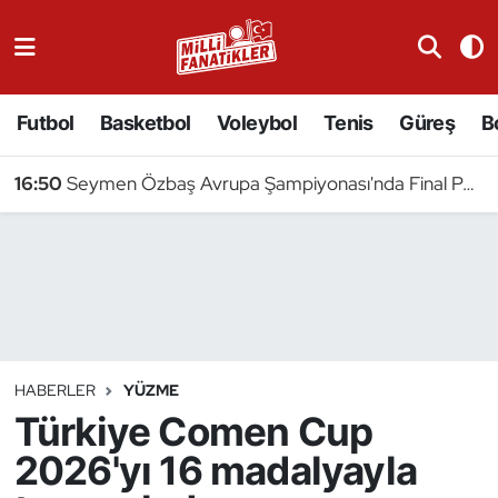
Atıcılık
Futbol
Basketbol
Voleybol
Tenis
Güreş
B
Atletizm
16:50
Seymen Özbaş Avrupa Şampiyonası'nda Final Peşinde
Badminton
Basketbol
Beyzbol
Bilardo
HABERLER
YÜZME
Türkiye Comen Cup
Binicilik
2026'yı 16 madalyayla
Bisiklet