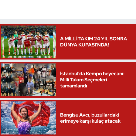
A MİLLİ TAKIM 24 YIL SONRA
DÜNYA KUPASI’NDA!
İstanbul’da Kempo heyecanı:
Milli Takım Seçmeleri
tamamlandı
Bengisu Avcı, buzullardaki
erimeye karşı kulaç atacak