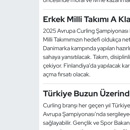
Güreş
Erkek Milli Takımı A K
Halter
2025 Avrupa Curling Şampiyonası 
Hava Sporları
Milli Takımımızın hedefi oldukça n
Hentbol
Danimarka kampında yapılan hazırlı
sahaya yansıtılacak. Takım, disiplin
İşitme Engelli Sporcular
çekiyor. Finlandiya’da yapılacak karş
açma fırsatı olacak.
Judo ve Kuraş
Kano ve Rafting
Türkiye Buzun Üzerin
Curling branşı her geçen yıl Türkiye’
Karate
Avrupa Şampiyonası’nda sergileyec
Kayak
sağlayabilir. Gençlik ve Spor Bakanlı