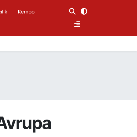
ılık
Kempo
 Avrupa