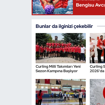
Bengisu Avcı,
Oryantiring
Özel Sporcular
Bunlar da ilginizi çekebilir
Paralimpik
Ragbi
Satranç
Curling Milli Takımları Yeni
Curling 
Su Topu
Sezon Kampına Başlıyor
2026'da 
Sualtı Sporları
Tekvando
Tenis