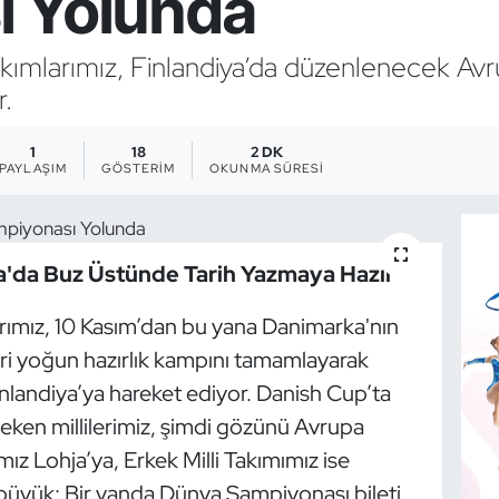
ı Yolunda
Takımlarımız, Finlandiya’da düzenlenecek A
.
1
18
2 DK
PAYLAŞIM
GÖSTERIM
OKUNMA SÜRESI
pa'da Buz Üstünde Tarih Yazmaya Hazır
arımız, 10 Kasım’dan bu yana Danimarka'nın
i yoğun hazırlık kampını tamamlayarak
nlandiya’ya hareket ediyor. Danish Cup’ta
çeken millilerimiz, şimdi gözünü Avrupa
mız Lohja’ya, Erkek Milli Takımımız ise
 büyük: Bir yanda Dünya Şampiyonası bileti,