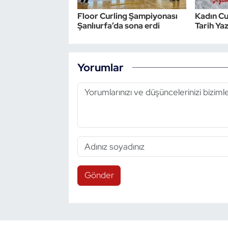
Floor Curling Şampiyonası
Kadın Cur
Triatlon
Şanlıurfa’da sona erdi
Tarih Ya
Voleybol
Yorumlar
Vücut Geliştirme Fitness
Wushu Kungfu
Yelken
Yüzme
Gönder