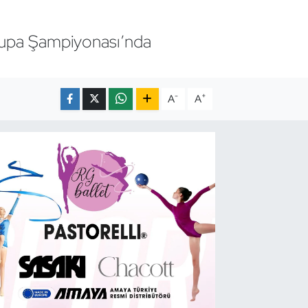
vrupa Şampiyonası’nda
-
+
A
A