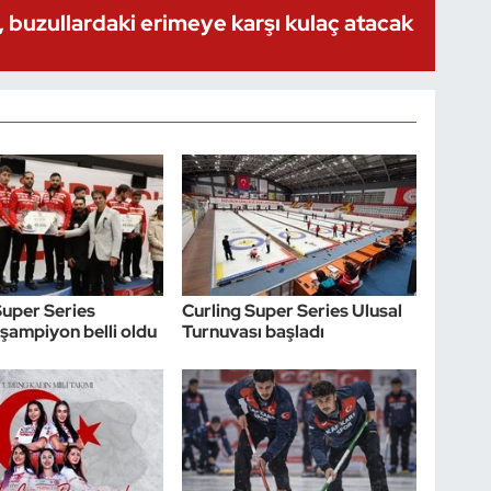
 buzullardaki erimeye karşı kulaç atacak
Super Series
Curling Super Series Ulusal
şampiyon belli oldu
Turnuvası başladı