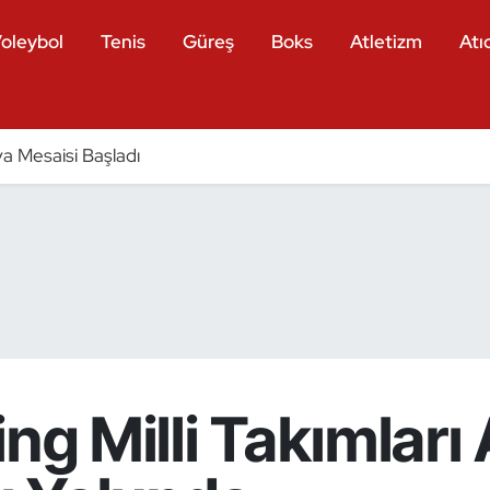
oleybol
Tenis
Güreş
Boks
Atletizm
Atıc
a Mesaisi Başladı
ing Milli Takımları