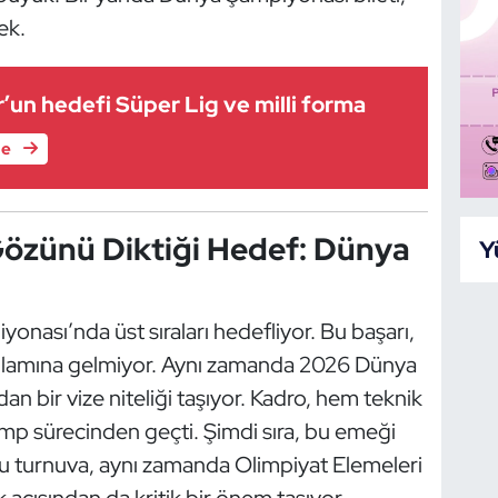
ek.
’un hedefi Süper Lig ve milli forma
le
 Gözünü Diktiği Hedef: Dünya
Y
onası’nda üst sıraları hedefliyor. Bu başarı,
lamına gelmiyor. Aynı zamanda 2026 Dünya
n bir vize niteliği taşıyor. Kadro, hem teknik
mp sürecinden geçti. Şimdi sıra, bu emeği
 turnuva, aynı zamanda Olimpiyat Elemeleri
çısından da kritik bir önem taşıyor.