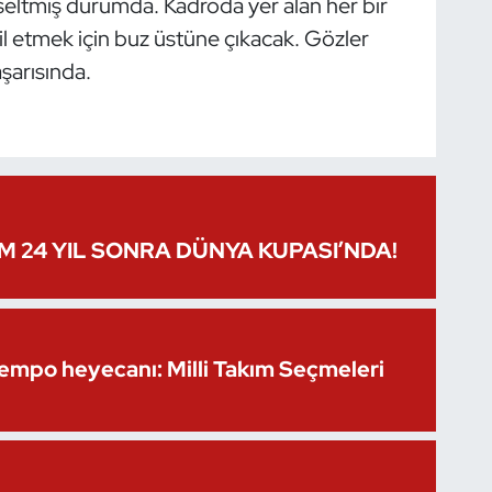
eltmiş durumda. Kadroda yer alan her bir
sil etmek için buz üstüne çıkacak. Gözler
aşarısında.
IM 24 YIL SONRA DÜNYA KUPASI’NDA!
Kempo heyecanı: Milli Takım Seçmeleri