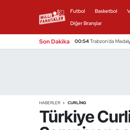
Futbol
Basketbol
V
Atıcılık
Diğer Branşlar
Atletizm
Son Dakika
00:54
Trabzon'da Madaly
Badminton
Basketbol
Beyzbol
Bilardo
HABERLER
CURLING
Türkiye Curl
Binicilik
Bisiklet