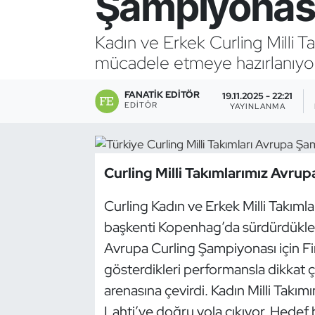
Şampiyonas
Bocce Bowling Dart
Kadın ve Erkek Curling Milli 
mücadele etmeye hazırlanıyor
Boks
FANATIK EDITÖR
Briç
19.11.2025 - 22:21
EDITÖR
YAYINLANMA
Buz Hokeyi
Buz Pateni
Curling Milli Takımlarımız Avru
Çim Hokeyi
Curling Kadın ve Erkek Milli Takıml
başkenti Kopenhag’da sürdürdükler
Cimnastik
Avrupa Curling Şampiyonası için Fi
gösterdikleri performansla dikkat 
Curling
arenasına çevirdi. Kadın Milli Takımı
Lahti’ye doğru yola çıkıyor. Hedef
Dağcılık