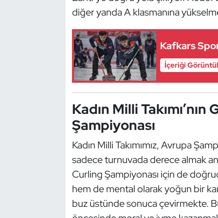
diğer yanda A klasmanına yükselm
Dans Sporları
Kafkars Spor
Dövüş Sanatı
İçeriği Görüntü
E-Spor
Eskrim
Kadın Milli Takımı’nın
Şampiyonası
Futbol
Kadın Milli Takımımız, Avrupa Şampiy
Futsal
sadece turnuvada derece almak an
Genel
Curling Şampiyonası için de doğruda
hem de mental olarak yoğun bir ka
Golf
buz üstünde sonuca çevirmekte. Bu
öncesinde moral ve ivme kazanmak a