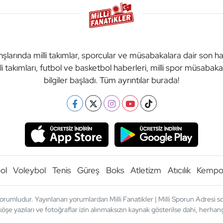
anşlarında milli takımlar, sporcular ve müsabakalara dair son h
li takımları, futbol ve basketbol haberleri, milli spor müsabak
bilgiler başladı. Tüm ayrıntılar burada!
ol
Voleybol
Tenis
Güreş
Boks
Atletizm
Atıcılık
Kemp
orumludur. Yayınlanan yorumlardan Milli Fanatikler | Milli Sporun Adresi sor
köşe yazıları ve fotoğraflar izin alınmaksızın kaynak gösterilse dahi, herh