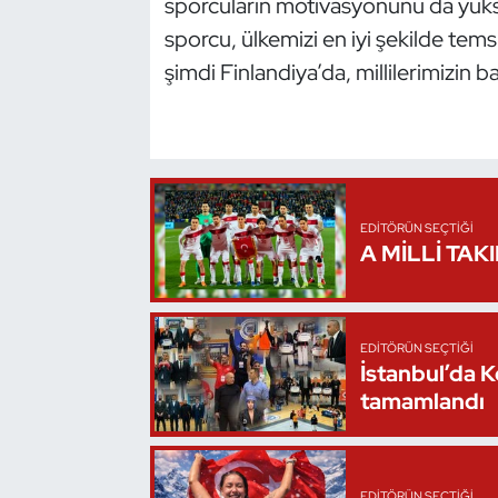
sporcuların motivasyonunu da yüks
Kempo
sporcu, ülkemizi en iyi şekilde tem
şimdi Finlandiya’da, millilerimizin b
Kick Boks
Kürek
Masa Tenisi
EDITÖRÜN SEÇTIĞI
Modern Pentatlon
A MİLLİ TAK
Motor Sporları
EDITÖRÜN SEÇTIĞI
Muay Thai
İstanbul’da 
tamamlandı
Okçuluk
Optimist
EDITÖRÜN SEÇTIĞI