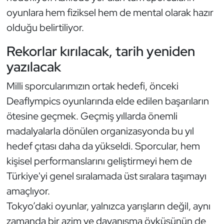
oyunlara hem fiziksel hem de mental olarak hazır
olduğu belirtiliyor.
Rekorlar kırılacak, tarih yeniden
yazılacak
Milli sporcularımızın ortak hedefi, önceki
Deaflympics oyunlarında elde edilen başarıların
ötesine geçmek. Geçmiş yıllarda önemli
madalyalarla dönülen organizasyonda bu yıl
hedef çıtası daha da yükseldi. Sporcular, hem
kişisel performanslarını geliştirmeyi hem de
Türkiye'yi genel sıralamada üst sıralara taşımayı
amaçlıyor.
Tokyo’daki oyunlar, yalnızca yarışların değil, aynı
zamanda bir azim ve dayanışma öyküsünün de