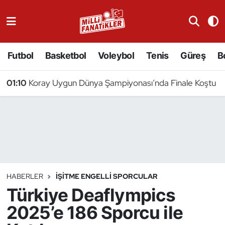
Atıcılık
Futbol
Basketbol
Voleybol
Tenis
Güreş
B
Atletizm
01:10
Koray Uygun Dünya Şampiyonası’nda Finale Koştu
Badminton
Basketbol
Beyzbol
Bilardo
HABERLER
İŞITME ENGELLI SPORCULAR
Türkiye Deaflympics
Binicilik
2025’e 186 Sporcu ile
Bisiklet