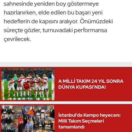
sahnesinde yeniden boy göstermeye
hazırlanırken, elde edilen bu başarı yeni
hedeflerin de kapısını aralıyor. Önümüzdeki
süreçte gözler, turnuvadaki performansa
çevrilecek.
A MİLLİ TAKIM 24 YIL SONRA
DÜNYA KUPASI’NDA!
İstanbul’da Kempo heyecanı:
Milli Takım Seçmeleri
tamamlandı