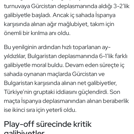
Kempo
turnuvaya Gürcistan deplasmanında aldığı 3-2’lik
galibiyetle başladı. Ancak iç sahada İspanya
Kick Boks
karşısında alınan ağır mağlubiyet, takım için
önemli bir kırılma anı oldu.
Kürek
Bu yenilginin ardından hızlı toparlanan ay-
Masa Tenisi
yıldızlılar, Bulgaristan deplasmanında 6-1’lik farklı
galibiyetle moral buldu. Devam eden süreçte iç
Modern Pentatlon
sahada oynanan maçlarda Gürcistan ve
Motor Sporları
Bulgaristan karşısında alınan net galibiyetler,
Türkiye’nin gruptaki iddiasını güçlendirdi. Son
Muay Thai
maçta İspanya deplasmanından alınan beraberlik
ise ikinci sıra için yeterli oldu.
Okçuluk
Play-off sürecinde kritik
Optimist
galibiyetler