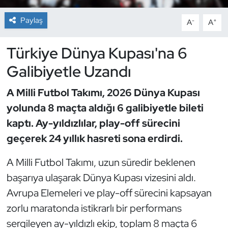
Paylaş
-
+
A
A
Dans Sporları
Türkiye Dünya Kupası'na 6
Dövüş Sanatı
Galibiyetle Uzandı
E-Spor
A Milli Futbol Takımı, 2026 Dünya Kupası
Eskrim
yolunda 8 maçta aldığı 6 galibiyetle bileti
kaptı. Ay-yıldızlılar, play-off sürecini
Futbol
geçerek 24 yıllık hasreti sona erdirdi.
Futsal
A Milli Futbol Takımı, uzun süredir beklenen
başarıya ulaşarak Dünya Kupası vizesini aldı.
Genel
Avrupa Elemeleri ve play-off sürecini kapsayan
Golf
zorlu maratonda istikrarlı bir performans
sergileyen ay-yıldızlı ekip, toplam 8 maçta 6