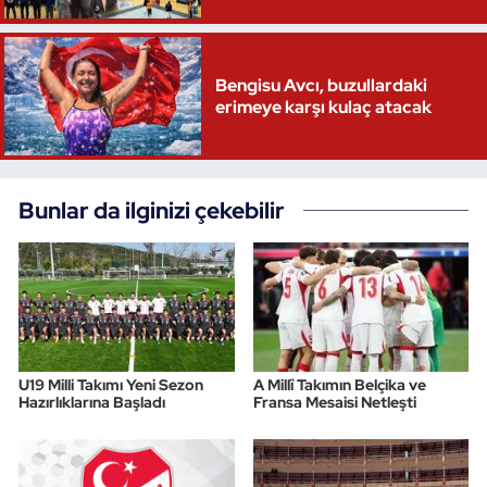
Bengisu Avcı, buzullardaki
erimeye karşı kulaç atacak
Bunlar da ilginizi çekebilir
U19 Milli Takımı Yeni Sezon
A Millî Takımın Belçika ve
Hazırlıklarına Başladı
Fransa Mesaisi Netleşti