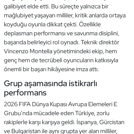
Güreş
galibiyet elde etti. Bu süreçte yalnızca bir
mağlubiyet yaşayan milliler, kritik anlarda ortaya
Halter
koyduğu oyunla dikkat çekti. Özellikle
deplasman performansı ve savunma disiplini,
Hava Sporları
başarıda belirleyici rol oynadı. Teknik direktör
Hentbol
Vincenzo Montella yönetimindeki ekip, hem
genç hem de tecrübeli oyuncuların katkısıyla
İşitme Engelli Sporcular
önemli bir başarı hikâyesine imza attı.
Judo ve Kuraş
Grup aşamasında istikrarlı
performans
Kano ve Rafting
2026 FIFA Dünya Kupası Avrupa Elemeleri E
Karate
Grubu’nda mücadele eden Türkiye, zorlu
rakiplerle karşı karşıya geldi. İspanya, Gürcistan
Kayak
ve Bulgaristan ile aynı grupta yer alan milliler,