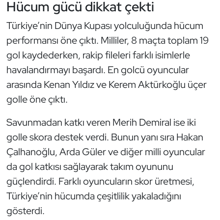
Hücum gücü dikkat çekti
Triatlon
Türkiye’nin Dünya Kupası yolculuğunda hücum
performansı öne çıktı. Milliler, 8 maçta toplam 19
Voleybol
gol kaydederken, rakip fileleri farklı isimlerle
havalandırmayı başardı. En golcü oyuncular
Vücut Geliştirme Fitness
arasında Kenan Yıldız ve Kerem Aktürkoğlu üçer
Wushu Kungfu
golle öne çıktı.
Yelken
Savunmadan katkı veren Merih Demiral ise iki
golle skora destek verdi. Bunun yanı sıra Hakan
Yüzme
Çalhanoğlu, Arda Güler ve diğer milli oyuncular
da gol katkısı sağlayarak takım oyununu
güçlendirdi. Farklı oyuncuların skor üretmesi,
Türkiye’nin hücumda çeşitlilik yakaladığını
gösterdi.