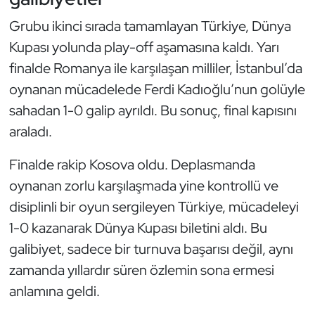
Oryantiring
Grubu ikinci sırada tamamlayan Türkiye, Dünya
Kupası yolunda play-off aşamasına kaldı. Yarı
Özel Sporcular
finalde Romanya ile karşılaşan milliler, İstanbul’da
oynanan mücadelede Ferdi Kadıoğlu’nun golüyle
Paralimpik
sahadan 1-0 galip ayrıldı. Bu sonuç, final kapısını
Ragbi
araladı.
Finalde rakip Kosova oldu. Deplasmanda
Satranç
oynanan zorlu karşılaşmada yine kontrollü ve
Su Topu
disiplinli bir oyun sergileyen Türkiye, mücadeleyi
1-0 kazanarak Dünya Kupası biletini aldı. Bu
Sualtı Sporları
galibiyet, sadece bir turnuva başarısı değil, aynı
zamanda yıllardır süren özlemin sona ermesi
Tekvando
anlamına geldi.
Tenis