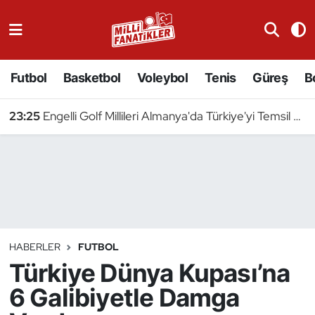
Atıcılık
Futbol
Basketbol
Voleybol
Tenis
Güreş
B
Atletizm
23:25
Engelli Golf Millileri Almanya'da Türkiye'yi Temsil Edecek
Badminton
Basketbol
Beyzbol
Bilardo
HABERLER
FUTBOL
Türkiye Dünya Kupası’na
Binicilik
6 Galibiyetle Damga
Bisiklet