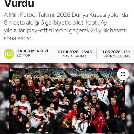
Vurdu
Bocce Bowling Dart
A Milli Futbol Takımı, 2026 Dünya Kupası yolunda
8 maçta aldığı 6 galibiyetle bileti kaptı. Ay-
Boks
yıldızlılar, play-off sürecini geçerek 24 yıllık hasreti
sona erdirdi.
Briç
HABER MERKEZI
01.04.2026 - 16:45
11.05.2026 - 15:03
Buz Hokeyi
EDITÖR
YAYINLANMA
GÜNCELLEME
Buz Pateni
Çim Hokeyi
Cimnastik
Curling
Dağcılık