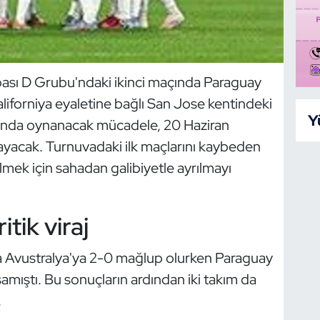
pası D Grubu'ndaki ikinci maçında Paraguay
aliforniya eyaletine bağlı San Jose kentindeki
Y
'nda oynanacak mücadele, 20 Haziran
yacak. Turnuvadaki ilk maçlarını kaybeden
ilmek için sahadan galibiyetle ayrılmayı
tik viraj
nda Avustralya'ya 2-0 mağlup olurken Paraguay
şamıştı. Bu sonuçların ardından iki takım da
.