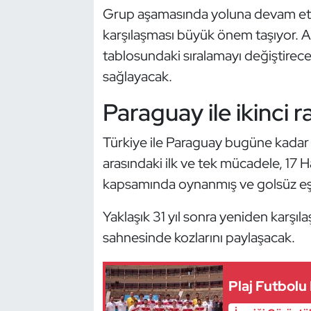
Güreş
Grup aşamasında yoluna devam etm
karşılaşması büyük önem taşıyor. Al
Halter
tablosundaki sıralamayı değiştire
sağlayacak.
Hava Sporları
Paraguay ile ikinci 
Hentbol
Türkiye ile Paraguay bugüne kadar ya
İşitme Engelli Sporcular
arasındaki ilk ve tek mücadele, 17 H
Judo ve Kuraş
kapsamında oynanmış ve golsüz eşit
Yaklaşık 31 yıl sonra yeniden karşıl
Kano ve Rafting
sahnesinde kozlarını paylaşacak.
Karate
Plaj Futbolu 
Kayak