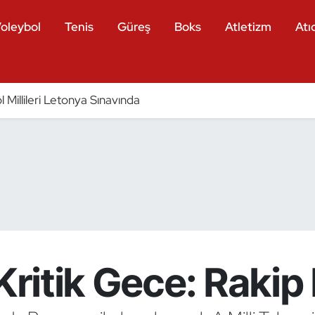
oleybol
Tenis
Güreş
Boks
Atletizm
Atıc
 Millileri Letonya Sınavında
 Kritik Gece: Raki