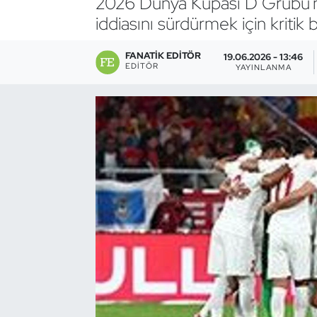
2026 Dünya Kupası D Grubu'nda 
iddiasını sürdürmek için kritik 
Bocce Bowling Dart
FANATIK EDITÖR
19.06.2026 - 13:46
Boks
EDITÖR
YAYINLANMA
Briç
Buz Hokeyi
Buz Pateni
Çim Hokeyi
Cimnastik
Curling
Dağcılık