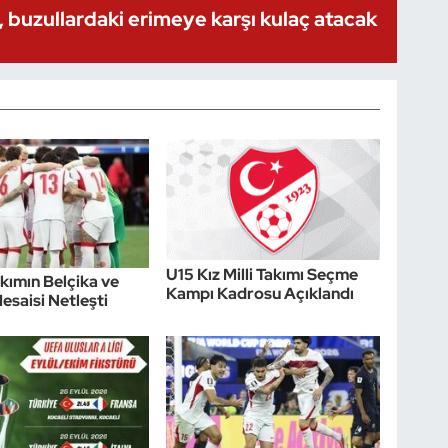
 buzullardaki erimeye karşı kulaç atacak
U15 Kız Milli Takımı Seçme
akımın Belçika ve
Kampı Kadrosu Açıklandı
esaisi Netleşti