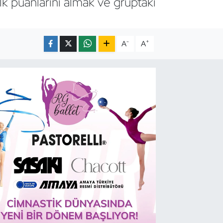
k puanlarını almak ve gruptaki
-
+
A
A