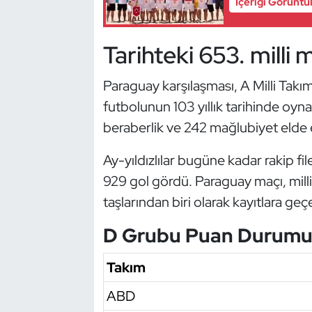
İçeriği Görüntü
Kempo
Tarihteki 653. milli 
Kick Boks
Kürek
Paraguay karşılaşması, A Milli Takı
futbolunun 103 yıllık tarihinde oyna
Masa Tenisi
beraberlik ve 242 mağlubiyet elde e
Modern Pentatlon
Ay-yıldızlılar bugüne kadar rakip fi
929 gol gördü. Paraguay maçı, milli
Motor Sporları
taşlarından biri olarak kayıtlara geç
Muay Thai
D Grubu Puan Durum
Okçuluk
Takım
ABD
Optimist