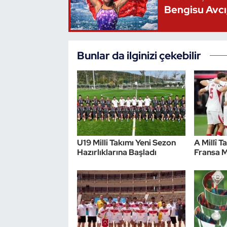
Bengisu Avcı,
Bunlar da ilginizi çekebilir
U19 Milli Takımı Yeni Sezon
A Millî T
Hazırlıklarına Başladı
Fransa M