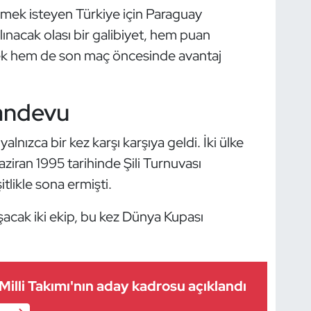
ek isteyen Türkiye için Paraguay
ınacak olası bir galibiyet, hem puan
cek hem de son maç öncesinde avantaj
randevu
lnızca bir kez karşı karşıya geldi. İki ülke
aziran 1995 tarihinde Şili Turnuvası
likle sona ermişti.
aşacak iki ekip, bu kez Dünya Kupası
Milli Takımı'nın aday kadrosu açıklandı