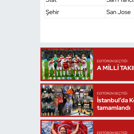
Şehir
San Jose
Triatlon
Voleybol
Vücut Geliştirme Fitness
Wushu Kungfu
EDITÖRÜN SEÇTIĞI
A MİLLİ TAK
Yelken
Yüzme
EDITÖRÜN SEÇTIĞI
İstanbul’da 
tamamlandı
EDITÖRÜN SEÇTIĞI