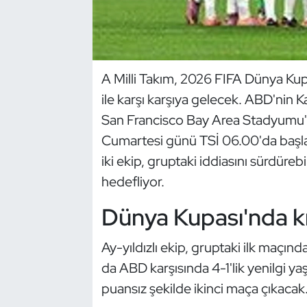
Dans Sporları
Dövüş Sanatı
A Milli Takım, 2026 FIFA Dünya Ku
ile karşı karşıya gelecek. ABD'nin K
E-Spor
San Francisco Bay Area Stadyumu
Eskrim
Cumartesi günü TSİ 06.00'da başla
iki ekip, gruptaki iddiasını sürdüreb
Futbol
hedefliyor.
Futsal
Dünya Kupası'nda kri
Genel
Ay-yıldızlı ekip, gruptaki ilk maçı
da ABD karşısında 4-1'lik yenilgi ya
Golf
puansız şekilde ikinci maça çıkacak