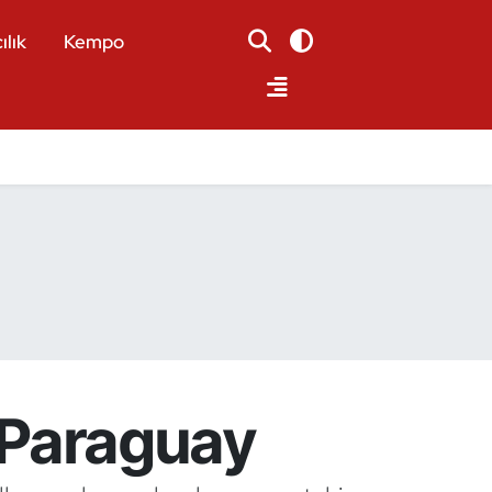
ılık
Kempo
p Paraguay