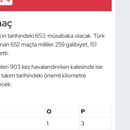
le
maç
m'ın tarihindeki 653. müsabaka olacak. Türk
nan 652 maçta milliler 259 galibiyet, 151
tti.
leleri 903 kez havalandırırken kalesinde ise
 takım tarihindeki önemli kilometre
ecek.
u
O
P
1
3