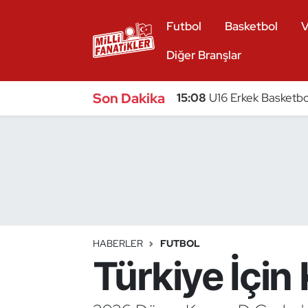
Futbol
Basketbol
V
Atıcılık
Diğer Branşlar
Atletizm
Son Dakika
15:08
U16 Erkek Basketbol
Badminton
Basketbol
Beyzbol
Bilardo
HABERLER
FUTBOL
Türkiye İçin
Binicilik
Bisiklet