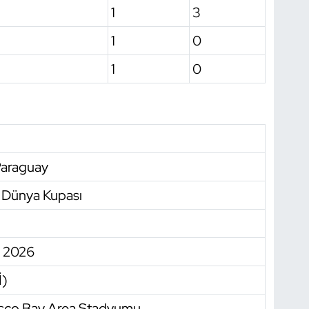
1
3
1
0
1
0
Paraguay
 Dünya Kupası
n 2026
İ)
isco Bay Area Stadyumu