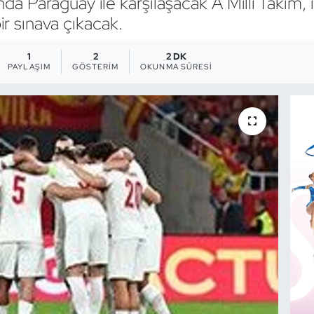
Paraguay ile karşılaşacak A Milli Takım, il
bir sınava çıkacak.
1
2
2 DK
PAYLAŞIM
GÖSTERIM
OKUNMA SÜRESI