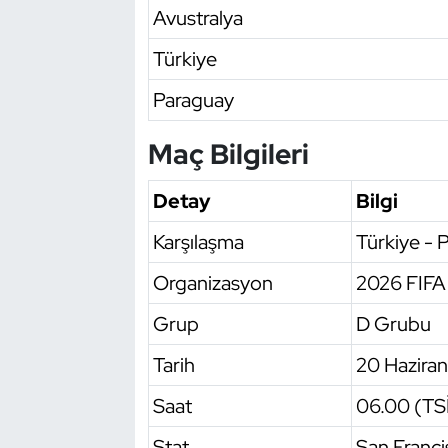
Avustralya
Oryantiring
Türkiye
Özel Sporcular
Paraguay
Paralimpik
Maç Bilgileri
Ragbi
Detay
Bilgi
Satranç
Karşılaşma
Türkiye - 
Organizasyon
2026 FIFA
Su Topu
Grup
D Grubu
Sualtı Sporları
Tarih
20 Hazira
Tekvando
Saat
06.00 (TS
Tenis
Stat
San Franc