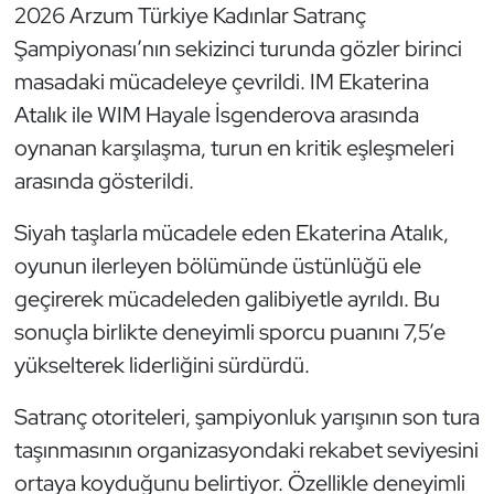
Güreş
2026 Arzum Türkiye Kadınlar Satranç
Şampiyonası’nın sekizinci turunda gözler birinci
Halter
masadaki mücadeleye çevrildi. IM Ekaterina
Atalık ile WIM Hayale İsgenderova arasında
Hava Sporları
oynanan karşılaşma, turun en kritik eşleşmeleri
Hentbol
arasında gösterildi.
Siyah taşlarla mücadele eden Ekaterina Atalık,
İşitme Engelli Sporcular
oyunun ilerleyen bölümünde üstünlüğü ele
Judo ve Kuraş
geçirerek mücadeleden galibiyetle ayrıldı. Bu
sonuçla birlikte deneyimli sporcu puanını 7,5’e
Kano ve Rafting
yükselterek liderliğini sürdürdü.
Karate
Satranç otoriteleri, şampiyonluk yarışının son tura
taşınmasının organizasyondaki rekabet seviyesini
Kayak
ortaya koyduğunu belirtiyor. Özellikle deneyimli