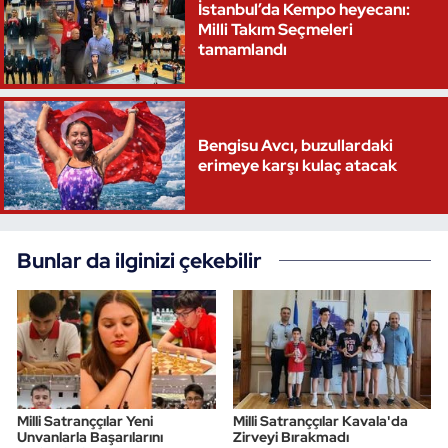
İstanbul’da Kempo heyecanı:
Milli Takım Seçmeleri
tamamlandı
Bengisu Avcı, buzullardaki
erimeye karşı kulaç atacak
Bunlar da ilginizi çekebilir
Milli Satranççılar Yeni
Milli Satranççılar Kavala'da
Unvanlarla Başarılarını
Zirveyi Bırakmadı