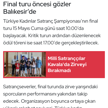
Final turu öncesi gözler
Triatlon
Balıkesir’de
Türkiye Kadınlar Satranç Şampiyonası’nın final
Voleybol
turu 15 Mayıs Cuma günü saat 10.00’da
Vücut Geliştirme Fitness
başlayacak. Kritik turun ardından düzenlenecek
ödül töreni ise saat 17.00’de gerçekleştirilecek.
Wushu Kungfu
Milli Satranççılar
Yelken
Kavala'da Zirveyi
Bırakmadı
Yüzme
Satrançseverler, final turunda zirve yarışındaki
sporcuların performansını yakından takip
edecek. Organizasyon boyunca ortaya çıkan