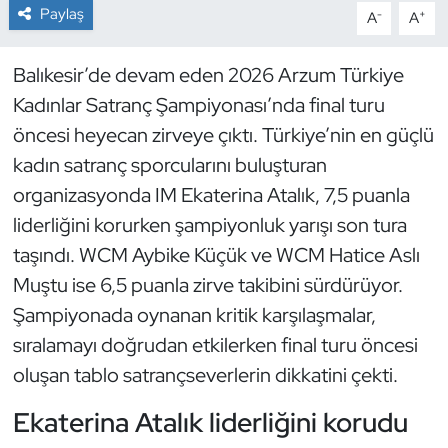
Paylaş
-
+
A
A
Dans Sporları
Balıkesir’de devam eden 2026 Arzum Türkiye
Dövüş Sanatı
Kadınlar Satranç Şampiyonası’nda final turu
öncesi heyecan zirveye çıktı. Türkiye’nin en güçlü
E-Spor
kadın satranç sporcularını buluşturan
organizasyonda IM Ekaterina Atalık, 7,5 puanla
Eskrim
liderliğini korurken şampiyonluk yarışı son tura
Futbol
taşındı. WCM Aybike Küçük ve WCM Hatice Aslı
Muştu ise 6,5 puanla zirve takibini sürdürüyor.
Futsal
Şampiyonada oynanan kritik karşılaşmalar,
sıralamayı doğrudan etkilerken final turu öncesi
Genel
oluşan tablo satrançseverlerin dikkatini çekti.
Golf
Ekaterina Atalık liderliğini korudu