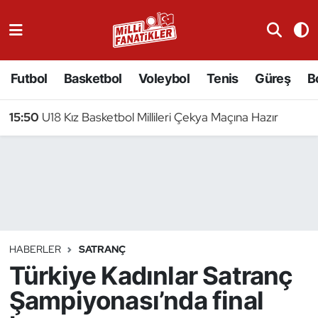
Atıcılık
Futbol
Basketbol
Voleybol
Tenis
Güreş
B
Atletizm
15:50
U18 Kız Basketbol Millileri Çekya Maçına Hazır
Badminton
Basketbol
Beyzbol
Bilardo
HABERLER
SATRANÇ
Türkiye Kadınlar Satranç
Binicilik
Şampiyonası’nda final
Bisiklet