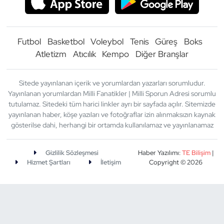
Futbol
Basketbol
Voleybol
Tenis
Güreş
Boks
Atletizm
Atıcılık
Kempo
Diğer Branşlar
Sitede yayınlanan içerik ve yorumlardan yazarları sorumludur.
Yayınlanan yorumlardan Milli Fanatikler | Milli Sporun Adresi sorumlu
tutulamaz. Sitedeki tüm harici linkler ayrı bir sayfada açılır. Sitemizde
yayınlanan haber, köşe yazıları ve fotoğraflar izin alınmaksızın kaynak
gösterilse dahi, herhangi bir ortamda kullanılamaz ve yayınlanamaz
Gizlilik Sözleşmesi
Haber Yazılımı:
TE Bilişim
|
Hizmet Şartları
İletişim
Copyright © 2026