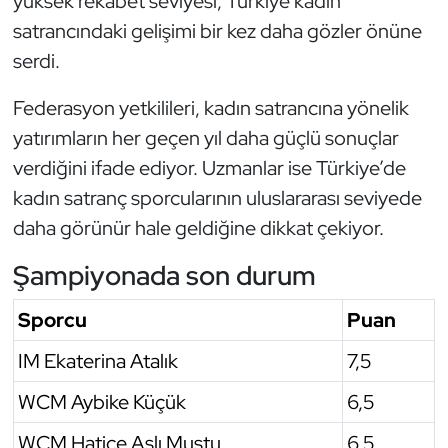
yüksek rekabet seviyesi, Türkiye kadın
satrancındaki gelişimi bir kez daha gözler önüne
serdi.
Federasyon yetkilileri, kadın satrancına yönelik
yatırımların her geçen yıl daha güçlü sonuçlar
verdiğini ifade ediyor. Uzmanlar ise Türkiye’de
kadın satranç sporcularının uluslararası seviyede
daha görünür hale geldiğine dikkat çekiyor.
Şampiyonada son durum
Sporcu
Puan
IM Ekaterina Atalık
7,5
WCM Aybike Küçük
6,5
WCM Hatice Aslı Muştu
6,5