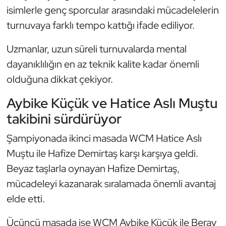
isimlerle genç sporcular arasındaki mücadelelerin
Kempo
turnuvaya farklı tempo kattığı ifade ediliyor.
Kick Boks
Uzmanlar, uzun süreli turnuvalarda mental
Kürek
dayanıklılığın en az teknik kalite kadar önemli
olduğuna dikkat çekiyor.
Masa Tenisi
Aybike Küçük ve Hatice Aslı Muştu
Modern Pentatlon
takibini sürdürüyor
Şampiyonada ikinci masada WCM Hatice Aslı
Motor Sporları
Muştu ile Hafize Demirtaş karşı karşıya geldi.
Muay Thai
Beyaz taşlarla oynayan Hafize Demirtaş,
mücadeleyi kazanarak sıralamada önemli avantaj
Okçuluk
elde etti.
Optimist
Üçüncü masada ise WCM Aybike Küçük ile Beray