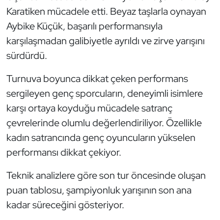
Karatiken mücadele etti. Beyaz taşlarla oynayan
Oryantiring
Aybike Küçük, başarılı performansıyla
Özel Sporcular
karşılaşmadan galibiyetle ayrıldı ve zirve yarışını
sürdürdü.
Paralimpik
Turnuva boyunca dikkat çeken performans
Ragbi
sergileyen genç sporcuların, deneyimli isimlere
karşı ortaya koyduğu mücadele satranç
Satranç
çevrelerinde olumlu değerlendiriliyor. Özellikle
kadın satrancında genç oyuncuların yükselen
Su Topu
performansı dikkat çekiyor.
Sualtı Sporları
Teknik analizlere göre son tur öncesinde oluşan
puan tablosu, şampiyonluk yarışının son ana
Tekvando
kadar süreceğini gösteriyor.
Tenis