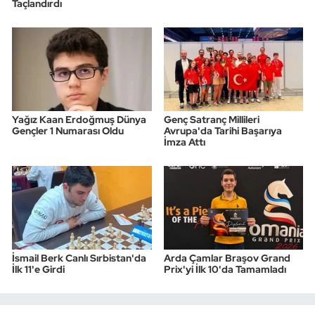
Taçlandırdı
Yağız Kaan Erdoğmuş Dünya
Genç Satranç Millileri
Gençler 1 Numarası Oldu
Avrupa'da Tarihi Başarıya
İmza Attı
İsmail Berk Canlı Sırbistan'da
Arda Çamlar Braşov Grand
İlk 11'e Girdi
Prix'yi İlk 10'da Tamamladı