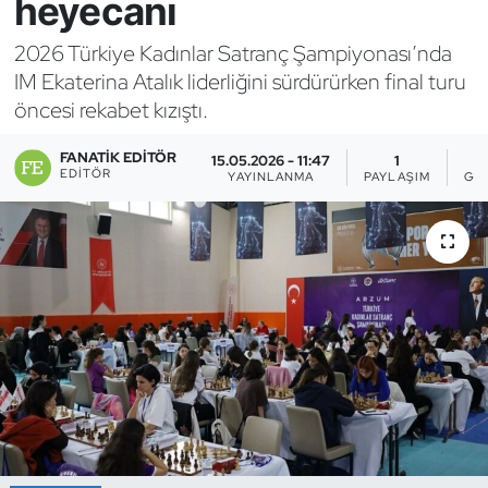
heyecanı
Bocce Bowling Dart
2026 Türkiye Kadınlar Satranç Şampiyonası’nda
IM Ekaterina Atalık liderliğini sürdürürken final turu
Boks
öncesi rekabet kızıştı.
Briç
FANATIK EDITÖR
15.05.2026 - 11:47
1
EDITÖR
YAYINLANMA
PAYLAŞIM
GÖ
Buz Hokeyi
Buz Pateni
Çim Hokeyi
Cimnastik
Curling
Dağcılık