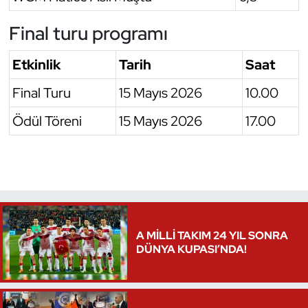
Final turu programı
Etkinlik
Tarih
Saat
Final Turu
15 Mayıs 2026
10.00
Ödül Töreni
15 Mayıs 2026
17.00
A MİLLİ TAKIM 24 YIL SONRA
DÜNYA KUPASI’NDA!