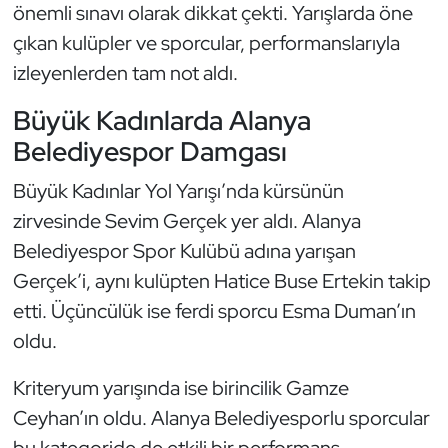
Güreş
önemli sınavı olarak dikkat çekti. Yarışlarda öne
çıkan kulüpler ve sporcular, performanslarıyla
Halter
izleyenlerden tam not aldı.
Hava Sporları
Büyük Kadınlarda Alanya
Belediyespor Damgası
Hentbol
Büyük Kadınlar Yol Yarışı’nda kürsünün
İşitme Engelli Sporcular
zirvesinde Sevim Gerçek yer aldı. Alanya
Belediyespor Spor Kulübü adına yarışan
Judo ve Kuraş
Gerçek’i, aynı kulüpten Hatice Buse Ertekin takip
etti. Üçüncülük ise ferdi sporcu Esma Duman’ın
Kano ve Rafting
oldu.
Karate
Kriteryum yarışında ise birincilik Gamze
Kayak
Ceyhan’ın oldu. Alanya Belediyesporlu sporcular
bu kategoride de etkili bir performans