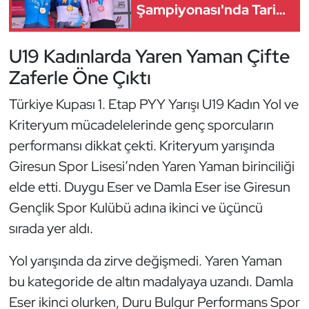
Şampiyonası'nda Tarih
Oryantiring
Yazdı
U19 Kadınlarda Yaren Yaman Çifte
Özel Sporcular
Zaferle Öne Çıktı
Paralimpik
Türkiye Kupası 1. Etap PYY Yarışı U19 Kadın Yol ve
Kriteryum mücadelelerinde genç sporcuların
Ragbi
performansı dikkat çekti. Kriteryum yarışında
Satranç
Giresun Spor Lisesi’nden Yaren Yaman birinciliği
elde etti. Duygu Eser ve Damla Eser ise Giresun
Su Topu
Gençlik Spor Kulübü adına ikinci ve üçüncü
sırada yer aldı.
Sualtı Sporları
Yol yarışında da zirve değişmedi. Yaren Yaman
Tekvando
bu kategoride de altın madalyaya uzandı. Damla
Eser ikinci olurken, Duru Bulgur Performans Spor
Tenis