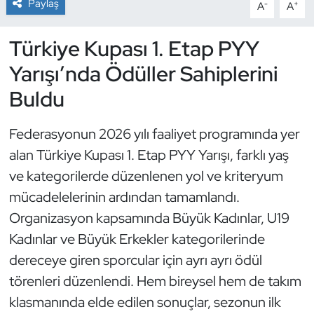
Paylaş
-
+
A
A
Dans Sporları
Türkiye Kupası 1. Etap PYY
Yarışı’nda Ödüller Sahiplerini
Dövüş Sanatı
Buldu
E-Spor
Federasyonun 2026 yılı faaliyet programında yer
Eskrim
alan Türkiye Kupası 1. Etap PYY Yarışı, farklı yaş
ve kategorilerde düzenlenen yol ve kriteryum
Futbol
mücadelelerinin ardından tamamlandı.
Futsal
Organizasyon kapsamında Büyük Kadınlar, U19
Kadınlar ve Büyük Erkekler kategorilerinde
Genel
dereceye giren sporcular için ayrı ayrı ödül
törenleri düzenlendi. Hem bireysel hem de takım
Golf
klasmanında elde edilen sonuçlar, sezonun ilk