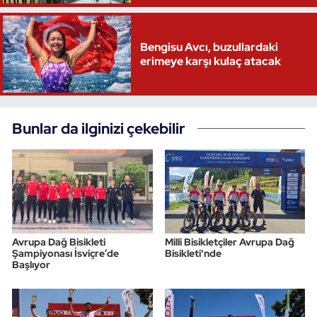
Bengisu Avcı, buzullardaki
erimeye karşı kulaç atacak
Bunlar da ilginizi çekebilir
Avrupa Dağ Bisikleti
Milli Bisikletçiler Avrupa Dağ
Şampiyonası İsviçre’de
Bisikleti'nde
Başlıyor