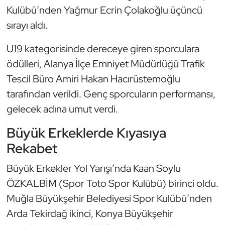
Kulübü’nden Yağmur Ecrin Çolakoğlu üçüncü
Triatlon
sırayı aldı.
Voleybol
U19 kategorisinde dereceye giren sporculara
ödülleri, Alanya İlçe Emniyet Müdürlüğü Trafik
Vücut Geliştirme Fitness
Tescil Büro Amiri Hakan Hacırüstemoğlu
tarafından verildi. Genç sporcuların performansı,
Wushu Kungfu
gelecek adına umut verdi.
Yelken
Büyük Erkeklerde Kıyasıya
Rekabet
Yüzme
Büyük Erkekler Yol Yarışı’nda Kaan Soylu
ÖZKALBİM (Spor Toto Spor Kulübü) birinci oldu.
Muğla Büyükşehir Belediyesi Spor Kulübü’nden
Arda Tekirdağ ikinci, Konya Büyükşehir