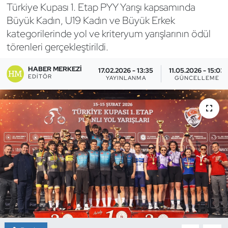
Türkiye Kupası 1. Etap PYY Yarışı kapsamında
Bocce Bowling Dart
Büyük Kadın, U19 Kadın ve Büyük Erkek
kategorilerinde yol ve kriteryum yarışlarının ödül
Boks
törenleri gerçekleştirildi.
Briç
HABER MERKEZI
17.02.2026 - 13:35
11.05.2026 - 15:03
EDITÖR
YAYINLANMA
GÜNCELLEME
Buz Hokeyi
Buz Pateni
Çim Hokeyi
Cimnastik
Curling
Dağcılık