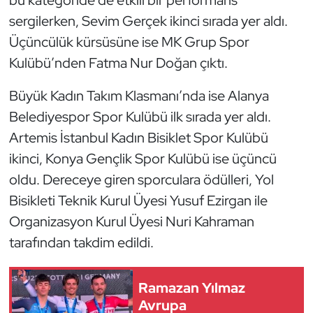
Kempo
sergilerken, Sevim Gerçek ikinci sırada yer aldı.
Üçüncülük kürsüsüne ise MK Grup Spor
Kick Boks
Kulübü’nden Fatma Nur Doğan çıktı.
Kürek
Büyük Kadın Takım Klasmanı’nda ise Alanya
Belediyespor Spor Kulübü ilk sırada yer aldı.
Masa Tenisi
Artemis İstanbul Kadın Bisiklet Spor Kulübü
Modern Pentatlon
ikinci, Konya Gençlik Spor Kulübü ise üçüncü
oldu. Dereceye giren sporculara ödülleri, Yol
Motor Sporları
Bisikleti Teknik Kurul Üyesi Yusuf Ezirgan ile
Organizasyon Kurul Üyesi Nuri Kahraman
Muay Thai
tarafından takdim edildi.
Okçuluk
Ramazan Yılmaz
Optimist
Avrupa