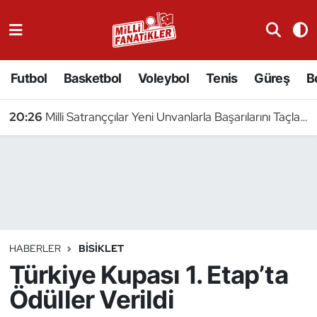
Atıcılık
Futbol
Basketbol
Voleybol
Tenis
Güreş
B
Atletizm
20:26
Milli Satranççılar Yeni Unvanlarla Başarılarını Taçlandırdı
Badminton
20:23
5 Milli Pentatlet Avrupa Şampiyonası'nda Yarı Finalde
Basketbol
Beyzbol
Bilardo
HABERLER
BISIKLET
Türkiye Kupası 1. Etap’ta
Binicilik
Ödüller Verildi
Bisiklet