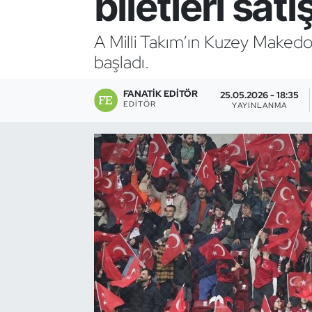
biletleri satı
Bocce Bowling Dart
A Milli Takım’ın Kuzey Makedony
başladı.
Boks
FANATIK EDITÖR
Briç
25.05.2026 - 18:35
EDITÖR
YAYINLANMA
Buz Hokeyi
Buz Pateni
Çim Hokeyi
Cimnastik
Curling
Dağcılık