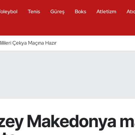
oleybol
Tenis
Güreş
Boks
Atletizm
Atıc
llileri Çekya Maçına Hazır
uzey Makedonya m