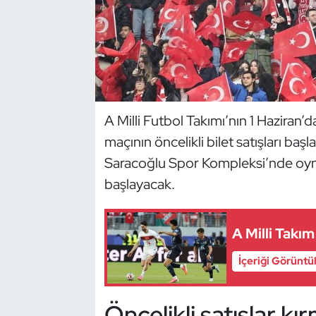
Dans Sporları
Dövüş Sanatı
E-Spor
A Milli Futbol Takımı’nın 1 Haziran
maçının öncelikli bilet satışları 
Eskrim
Saracoğlu Spor Kompleksi’nde oyn
Futbol
başlayacak.
Futsal
A Milli Takı
Genel
İçeriği Görüntü
Golf
Öncelikli satışlar kır