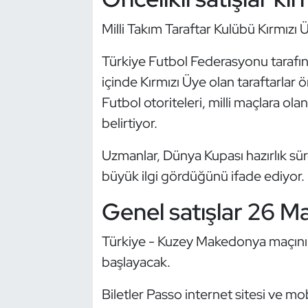
Güreş
Milli Takım Taraftar Kulübü Kırmızı Üy
Halter
Türkiye Futbol Federasyonu tarafınd
Hava Sporları
içinde Kırmızı Üye olan taraftarlar ö
Futbol otoriteleri, milli maçlara olan
Hentbol
belirtiyor.
İşitme Engelli Sporcular
Uzmanlar, Dünya Kupası hazırlık süre
büyük ilgi gördüğünü ifade ediyor.
Judo ve Kuraş
Genel satışlar 26 M
Kano ve Rafting
Türkiye - Kuzey Makedonya maçının 
Karate
başlayacak.
Kayak
Biletler Passo internet sitesi ve m