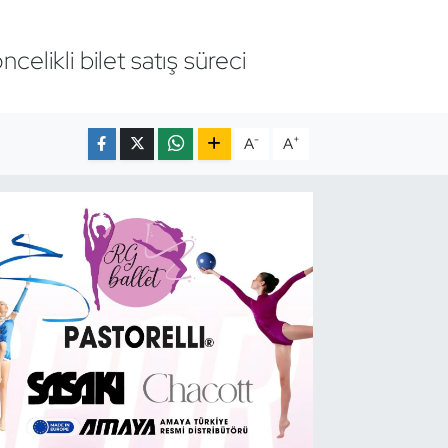
elikli bilet satış süreci
-
+
A
A
I