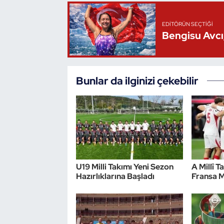
Triatlon
EDITÖRÜN SEÇTIĞI
Bengisu Avcı,
Voleybol
Vücut Geliştirme Fitness
Bunlar da ilginizi çekebilir
Wushu Kungfu
Yelken
Yüzme
U19 Milli Takımı Yeni Sezon
A Millî T
Hazırlıklarına Başladı
Fransa M