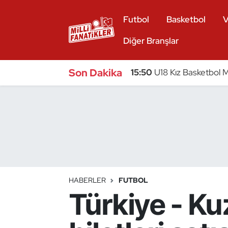
Futbol
Basketbol
V
Atıcılık
Diğer Branşlar
Atletizm
Son Dakika
15:50
U18 Kız Basketbol Mi
Badminton
Basketbol
Beyzbol
Bilardo
HABERLER
FUTBOL
Türkiye - K
Binicilik
Bisiklet