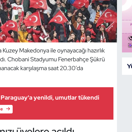
’da Kuzey Makedonya ile oynayacağı hazırlık
başladı. Chobani Stadyumu Fenerbahçe Şükrü
Y
anacak karşılaşma saat 20.30’da
m Paraguay'a yenildi, umutlar tükendi
le
mızı üyelere açıldı