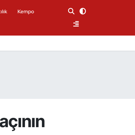
ılık
Kempo
açının