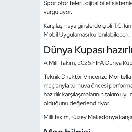
Spor otoriteleri, dijital bilet sisteml
Kempo
vurguluyor.
Kick Boks
Karşılaşmaya girişlerde çipli T.C. ki
Mobil Uygulaması kullanılabilecek.
Kürek
Dünya Kupası hazırlı
Masa Tenisi
A Milli Takım, 2026 FIFA Dünya Kupa
Modern Pentatlon
Teknik Direktör Vincenzo Montella yö
Motor Sporları
maçlarıyla turnuva öncesi performan
hazırlık karşılaşmalarının takım 
Muay Thai
olduğunu değerlendiriyor.
Okçuluk
Milli takım, Kuzey Makedonya karşı
Optimist