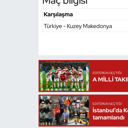
Maç bilgisi
Oryantiring
Karşılaşma
Özel Sporcular
Türkiye - Kuzey Makedonya
Paralimpik
Ragbi
Satranç
EDITÖRÜN SEÇTIĞI
A MİLLİ TAK
Su Topu
Sualtı Sporları
EDITÖRÜN SEÇTIĞI
İstanbul’da 
Tekvando
tamamlandı
Tenis