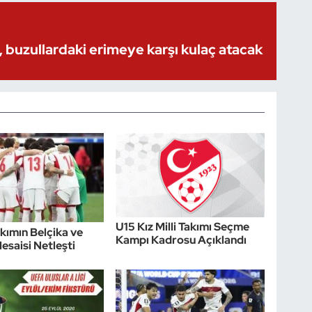
 buzullardaki erimeye karşı kulaç atacak
U15 Kız Milli Takımı Seçme
akımın Belçika ve
Kampı Kadrosu Açıklandı
esaisi Netleşti