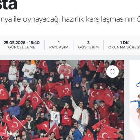
şta
a ile oynayacağı hazırlık karşılaşmasının önc
25.05.2026 - 18:40
1
3
1 DK
GÜNCELLEME
PAYLAŞIM
GÖSTERIM
OKUNMA SÜRES