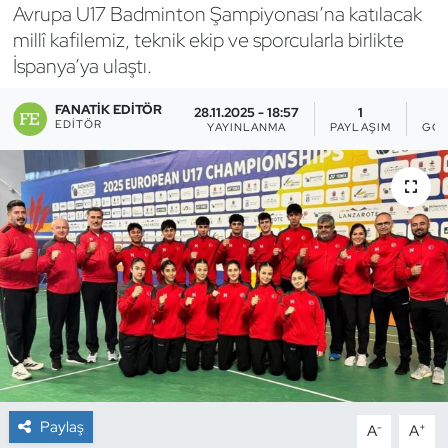
Avrupa U17 Badminton Şampiyonası’na katılacak
Bocce Bowling Dart
millî kafilemiz, teknik ekip ve sporcularla birlikte
İspanya’ya ulaştı.
Boks
FANATIK EDITÖR
28.11.2025 - 18:57
1
EDITÖR
YAYINLANMA
PAYLAŞIM
GÖS
Briç
Buz Hokeyi
Buz Pateni
Çim Hokeyi
Cimnastik
Curling
Paylaş
-
+
A
A
Dağcılık