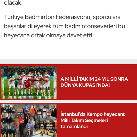
olacak.
Triatlon
Türkiye Badminton Federasyonu, sporculara
başarılar dileyerek tüm badmintonseverleri bu
Voleybol
heyecana ortak olmaya davet etti.
Vücut Geliştirme Fitness
Wushu Kungfu
Yelken
A MİLLİ TAKIM 24 YIL SONRA
DÜNYA KUPASI’NDA!
Yüzme
İstanbul’da Kempo heyecanı:
Milli Takım Seçmeleri
tamamlandı