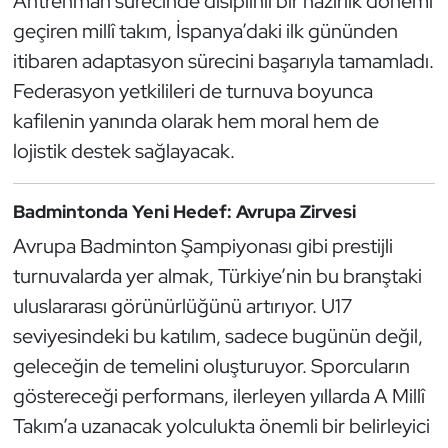
Antrenman sürecinde disiplinli bir hazırlık dönemi
Oryantiring
geçiren millî takım, İspanya’daki ilk gününden
itibaren adaptasyon sürecini başarıyla tamamladı.
Özel Sporcular
Federasyon yetkilileri de turnuva boyunca
kafilenin yanında olarak hem moral hem de
Paralimpik
lojistik destek sağlayacak.
Ragbi
Badmintonda Yeni Hedef: Avrupa Zirvesi
Satranç
Avrupa Badminton Şampiyonası gibi prestijli
turnuvalarda yer almak, Türkiye’nin bu branştaki
Su Topu
uluslararası görünürlüğünü artırıyor. U17
seviyesindeki bu katılım, sadece bugünün değil,
Sualtı Sporları
geleceğin de temelini oluşturuyor. Sporcuların
Tekvando
göstereceği performans, ilerleyen yıllarda A Millî
Takım’a uzanacak yolculukta önemli bir belirleyici
Tenis