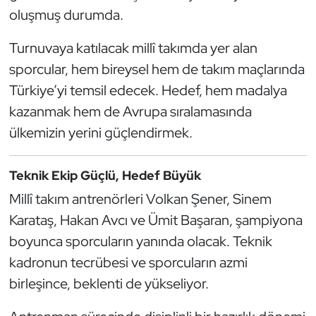
Kempo
oluşmuş durumda.
Turnuvaya katılacak millî takımda yer alan
Kick Boks
sporcular, hem bireysel hem de takım maçlarında
Kürek
Türkiye’yi temsil edecek. Hedef, hem madalya
kazanmak hem de Avrupa sıralamasında
Masa Tenisi
ülkemizin yerini güçlendirmek.
Modern Pentatlon
Teknik Ekip Güçlü, Hedef Büyük
Motor Sporları
Millî takım antrenörleri Volkan Şener, Sinem
Karataş, Hakan Avcı ve Ümit Başaran, şampiyona
Muay Thai
boyunca sporcuların yanında olacak. Teknik
kadronun tecrübesi ve sporcuların azmi
Okçuluk
birleşince, beklenti de yükseliyor.
Optimist