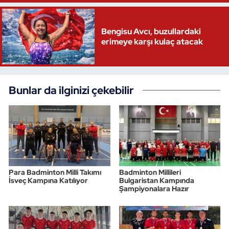
Bengisu Avcı, buzullardaki
erimeye karşı kulaç atacak
Bunlar da ilginizi çekebilir
Para Badminton Milli Takımı
Badminton Millileri
İsveç Kampına Katılıyor
Bulgaristan Kampında
Şampiyonalara Hazır