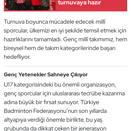
turnuvaya hazır
Güreş
Halter
Turnuva boyunca mücadele edecek millî
sporcular, ülkemizi en iyi şekilde temsil etmek için
Hava Sporları
hazırlıklarını tamamladı. Genç millî takımımız, hem
Hentbol
bireysel hem de takım kategorilerinde başarı
hedefliyor.
İşitme Engelli Sporcular
Genç Yetenekler Sahneye Çıkıyor
Judo ve Kuraş
U17 kategorisindeki bu önemli organizasyon,
Kano ve Rafting
genç sporcular için uluslararası tecrübe kazanma
adına büyük bir fırsat sunuyor. Türkiye
Karate
Badminton Federasyonu’nun son yıllarda
altyapıya verdiği önemle birlikte, bu yaş
Kayak
grubunda da dikkat çeken bir jenerasyon