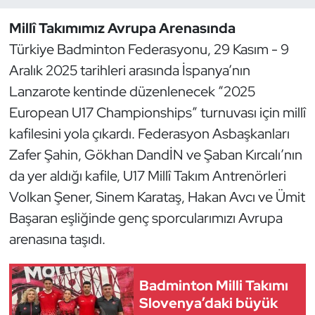
Millî Takımımız Avrupa Arenasında
Dans Sporları
Türkiye Badminton Federasyonu, 29 Kasım - 9
Dövüş Sanatı
Aralık 2025 tarihleri arasında İspanya’nın
Lanzarote kentinde düzenlenecek “2025
E-Spor
European U17 Championships” turnuvası için millî
kafilesini yola çıkardı. Federasyon Asbaşkanları
Eskrim
Zafer Şahin, Gökhan DandİN ve Şaban Kırcalı’nın
da yer aldığı kafile, U17 Millî Takım Antrenörleri
Futbol
Volkan Şener, Sinem Karataş, Hakan Avcı ve Ümit
Futsal
Başaran eşliğinde genç sporcularımızı Avrupa
arenasına taşıdı.
Genel
Badminton Milli Takımı
Golf
Slovenya’daki büyük