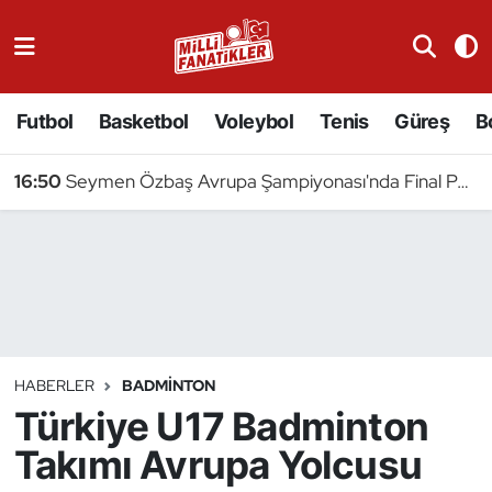
Atıcılık
Futbol
Basketbol
Voleybol
Tenis
Güreş
B
Atletizm
16:50
Seymen Özbaş Avrupa Şampiyonası'nda Final Peşinde
Badminton
Basketbol
Beyzbol
Bilardo
HABERLER
BADMINTON
Türkiye U17 Badminton
Binicilik
Takımı Avrupa Yolcusu
Bisiklet