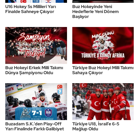
U16 Hokey 5s Millileri Yarı
Buz Hokeyinde Yeni
Finalde Sahneye Çıkıyor
Hedeflerle Yeni Dönem
Başlıyor
Buz Hokeyi Erkek Milli Takımı
Türkiye Buz Hokeyi Milli Takımı
Dünya Şampiyonu Oldu
Sahaya Çıkıyor
Buzadam S.K.’den Play-Off
Türkiye U18, İsrail’e 6-5
Yarı Finalinde Farklı Galibiyet
Mağlup Oldu