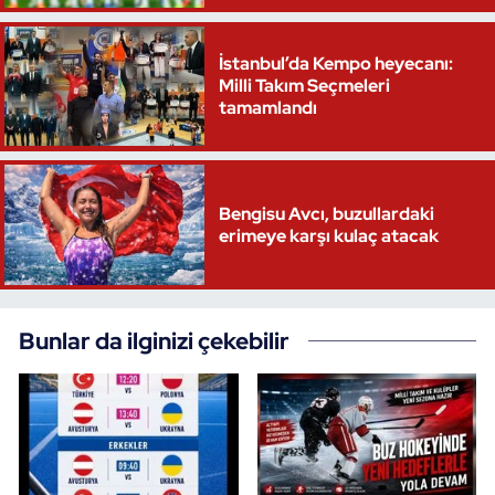
Triatlon
İstanbul’da Kempo heyecanı:
Milli Takım Seçmeleri
Voleybol
tamamlandı
Vücut Geliştirme Fitness
Wushu Kungfu
Bengisu Avcı, buzullardaki
erimeye karşı kulaç atacak
Yelken
Yüzme
Bunlar da ilginizi çekebilir