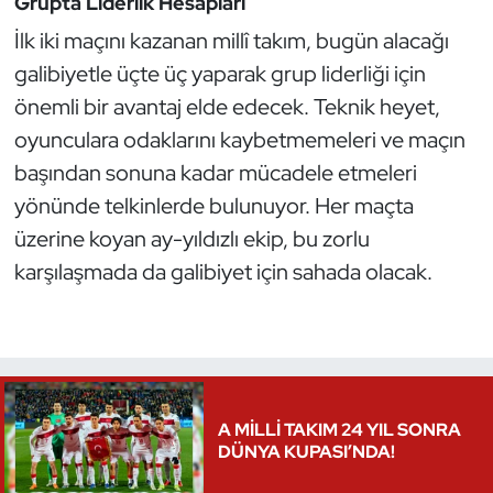
Grupta Liderlik Hesapları
Oryantiring
İlk iki maçını kazanan millî takım, bugün alacağı
galibiyetle üçte üç yaparak grup liderliği için
Özel Sporcular
önemli bir avantaj elde edecek. Teknik heyet,
oyunculara odaklarını kaybetmemeleri ve maçın
Paralimpik
başından sonuna kadar mücadele etmeleri
Ragbi
yönünde telkinlerde bulunuyor. Her maçta
üzerine koyan ay-yıldızlı ekip, bu zorlu
Satranç
karşılaşmada da galibiyet için sahada olacak.
Su Topu
Sualtı Sporları
Tekvando
A MİLLİ TAKIM 24 YIL SONRA
DÜNYA KUPASI’NDA!
Tenis