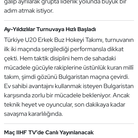
galip ayrılarak grupta liderlik yolunda büyük bir
Güreş
adım atmak istiyor.
Halter
Ay-Yıldızlılar Turnuvaya Hızlı Başladı
Hava Sporları
Türkiye U20 Erkek Buz Hokeyi Takımı, turnuvanın
ilk iki maçında sergilediği performansla dikkat
Hentbol
çekti. Hem taktik disiplini hem de sahadaki
İşitme Engelli Sporcular
mücadele gücüyle rakiplerine üstünlük kuran millî
takım, şimdi gözünü Bulgaristan maçına çevirdi.
Judo ve Kuraş
Ev sahibi avantajını kullanmak isteyen Bulgaristan
karşısında zorlu bir mücadele bekleniyor. Ancak
Kano ve Rafting
teknik heyet ve oyuncular, son dakikaya kadar
Karate
savaşma kararlılığında.
Kayak
Maç IIHF TV’de Canlı Yayınlanacak