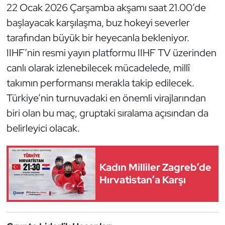
22 Ocak 2026 Çarşamba akşamı saat 21.00’de
Kempo
başlayacak karşılaşma, buz hokeyi severler
Kick Boks
tarafından büyük bir heyecanla bekleniyor.
IIHF’nin resmi yayın platformu IIHF TV üzerinden
Kürek
canlı olarak izlenebilecek mücadelede, millî
takımın performansı merakla takip edilecek.
Masa Tenisi
Türkiye’nin turnuvadaki en önemli virajlarından
Modern Pentatlon
biri olan bu maç, gruptaki sıralama açısından da
belirleyici olacak.
Motor Sporları
Muay Thai
Kadın Milliler Zagreb’de
Hırvatistan’a Karşı
Okçuluk
Optimist