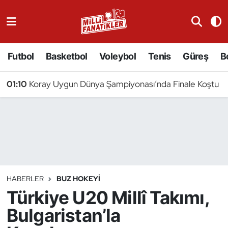
Atıcılık
Futbol
Basketbol
Voleybol
Tenis
Güreş
B
Atletizm
01:10
Koray Uygun Dünya Şampiyonası’nda Finale Koştu
Badminton
Basketbol
Beyzbol
Bilardo
HABERLER
BUZ HOKEYI
Türkiye U20 Millî Takımı,
Binicilik
Bulgaristan’la
Bisiklet