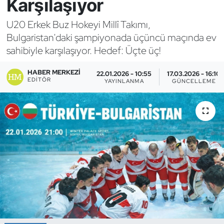
Karşılaşıyor
Bocce Bowling Dart
U20 Erkek Buz Hokeyi Millî Takımı,
Bulgaristan'daki şampiyonada üçüncü maçında ev
Boks
sahibiyle karşılaşıyor. Hedef: Üçte üç!
Briç
HABER MERKEZI
22.01.2026 - 10:55
17.03.2026 - 16:10
EDITÖR
YAYINLANMA
GÜNCELLEME
Buz Hokeyi
Buz Pateni
Çim Hokeyi
Cimnastik
Curling
Dağcılık