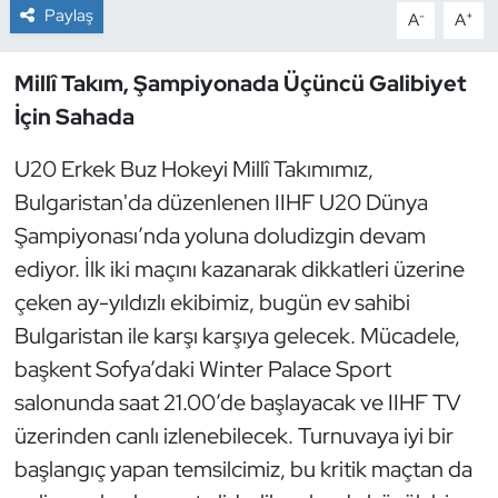
Paylaş
-
+
A
A
Dans Sporları
Millî Takım, Şampiyonada Üçüncü Galibiyet
Dövüş Sanatı
İçin Sahada
E-Spor
U20 Erkek Buz Hokeyi Millî Takımımız,
Bulgaristan'da düzenlenen IIHF U20 Dünya
Eskrim
Şampiyonası’nda yoluna doludizgin devam
ediyor. İlk iki maçını kazanarak dikkatleri üzerine
Futbol
çeken ay-yıldızlı ekibimiz, bugün ev sahibi
Bulgaristan ile karşı karşıya gelecek. Mücadele,
Futsal
başkent Sofya’daki Winter Palace Sport
Genel
salonunda saat 21.00’de başlayacak ve IIHF TV
üzerinden canlı izlenebilecek. Turnuvaya iyi bir
Golf
başlangıç yapan temsilcimiz, bu kritik maçtan da