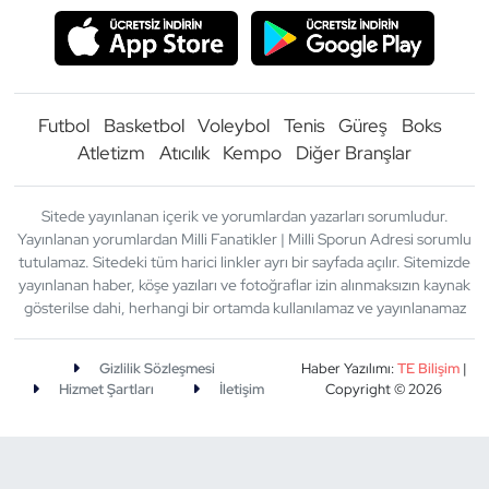
Futbol
Basketbol
Voleybol
Tenis
Güreş
Boks
Atletizm
Atıcılık
Kempo
Diğer Branşlar
Sitede yayınlanan içerik ve yorumlardan yazarları sorumludur.
Yayınlanan yorumlardan Milli Fanatikler | Milli Sporun Adresi sorumlu
tutulamaz. Sitedeki tüm harici linkler ayrı bir sayfada açılır. Sitemizde
yayınlanan haber, köşe yazıları ve fotoğraflar izin alınmaksızın kaynak
gösterilse dahi, herhangi bir ortamda kullanılamaz ve yayınlanamaz
Gizlilik Sözleşmesi
Haber Yazılımı:
TE Bilişim
|
Hizmet Şartları
İletişim
Copyright © 2026