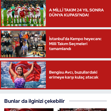
A MİLLİ TAKIM 24 YIL SONRA
DÜNYA KUPASI’NDA!
İstanbul’da Kempo heyecanı:
Milli Takım Seçmeleri
tamamlandı
Bengisu Avcı, buzullardaki
erimeye karşı kulaç atacak
Bunlar da ilginizi çekebilir