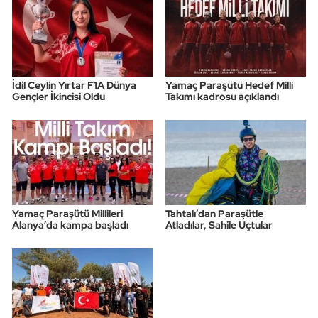
İdil Ceylin Yırtar F1A Dünya
Yamaç Paraşütü Hedef Milli
Gençler İkincisi Oldu
Takımı kadrosu açıklandı
Yamaç Paraşütü Millileri
Tahtalı’dan Paraşütle
Alanya’da kampa başladı
Atladılar, Sahile Uçtular