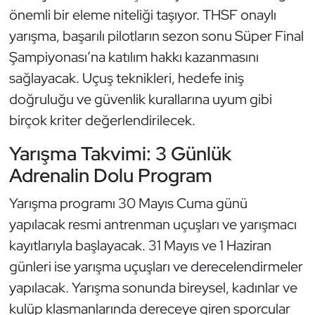
Kempo
önemli bir eleme niteliği taşıyor. THSF onaylı
yarışma, başarılı pilotların sezon sonu Süper Final
Kick Boks
Şampiyonası’na katılım hakkı kazanmasını
sağlayacak. Uçuş teknikleri, hedefe iniş
Kürek
doğruluğu ve güvenlik kurallarına uyum gibi
birçok kriter değerlendirilecek.
Masa Tenisi
Yarışma Takvimi: 3 Günlük
Modern Pentatlon
Adrenalin Dolu Program
Motor Sporları
Yarışma programı 30 Mayıs Cuma günü
yapılacak resmi antrenman uçuşları ve yarışmacı
Muay Thai
kayıtlarıyla başlayacak. 31 Mayıs ve 1 Haziran
Okçuluk
günleri ise yarışma uçuşları ve derecelendirmeler
yapılacak. Yarışma sonunda bireysel, kadınlar ve
Optimist
kulüp klasmanlarında dereceye giren sporcular