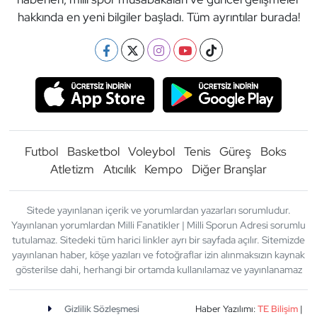
hakkında en yeni bilgiler başladı. Tüm ayrıntılar burada!
Futbol
Basketbol
Voleybol
Tenis
Güreş
Boks
Atletizm
Atıcılık
Kempo
Diğer Branşlar
Sitede yayınlanan içerik ve yorumlardan yazarları sorumludur.
Yayınlanan yorumlardan Milli Fanatikler | Milli Sporun Adresi sorumlu
tutulamaz. Sitedeki tüm harici linkler ayrı bir sayfada açılır. Sitemizde
yayınlanan haber, köşe yazıları ve fotoğraflar izin alınmaksızın kaynak
gösterilse dahi, herhangi bir ortamda kullanılamaz ve yayınlanamaz
Gizlilik Sözleşmesi
Haber Yazılımı:
TE Bilişim
|