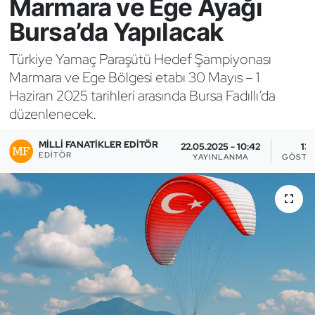
Marmara ve Ege Ayağı
Bursa’da Yapılacak
Bocce Bowling Dart
Türkiye Yamaç Paraşütü Hedef Şampiyonası
Boks
Marmara ve Ege Bölgesi etabı 30 Mayıs – 1
Haziran 2025 tarihleri arasında Bursa Fadıllı’da
Briç
düzenlenecek.
Buz Hokeyi
MILLI FANATIKLER EDITÖR
22.05.2025 - 10:42
13
EDITÖR
YAYINLANMA
GÖSTE
Buz Pateni
Çim Hokeyi
Cimnastik
Curling
Dağcılık