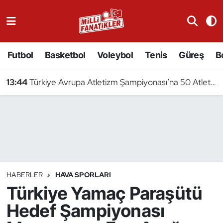
Atıcılık
Futbol
Basketbol
Voleybol
Tenis
Güreş
B
Atletizm
13:44
Türkiye Avrupa Atletizm Şampiyonası’na 50 Atletle Gidiyor
Badminton
Basketbol
Beyzbol
Bilardo
HABERLER
HAVA SPORLARI
Türkiye Yamaç Paraşütü
Binicilik
Hedef Şampiyonası
Bisiklet