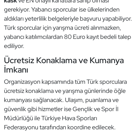
kask
ve EN onaylı kanatlara sahip olması
gerekiyor. Yabancı sporcular ise ülkelerinden
Triatlon
aldıkları yeterlilik belgeleriyle başvuru yapabiliyor.
Türk sporcular için yarışma ücreti alınmazken,
Voleybol
yabancı katılımcılardan 80 Euro kayıt bedeli talep
Vücut Geliştirme Fitness
ediliyor.
Ücretsiz Konaklama ve Kumanya
Wushu Kungfu
İmkanı
Yelken
Organizasyon kapsamında tüm Türk sporculara
Yüzme
ücretsiz konaklama ve yarışma günlerinde öğle
kumanyası sağlanacak. Ulaşım, puanlama ve
güvenlik gibi hizmetler ise Gençlik ve Spor İl
Müdürlüğü ile Türkiye Hava Sporları
Federasyonu tarafından koordine edilecek.