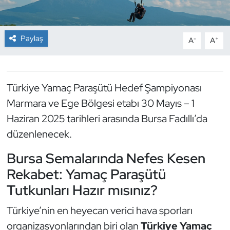
Dans Sporları
Paylaş
-
+
A
A
Dövüş Sanatı
E-Spor
Türkiye Yamaç Paraşütü Hedef Şampiyonası
Marmara ve Ege Bölgesi etabı 30 Mayıs – 1
Eskrim
Haziran 2025 tarihleri arasında Bursa Fadıllı’da
Futbol
düzenlenecek.
Futsal
Bursa Semalarında Nefes Kesen
Rekabet: Yamaç Paraşütü
Genel
Tutkunları Hazır mısınız?
Golf
Türkiye’nin en heyecan verici hava sporları
organizasyonlarından biri olan
Türkiye Yamaç