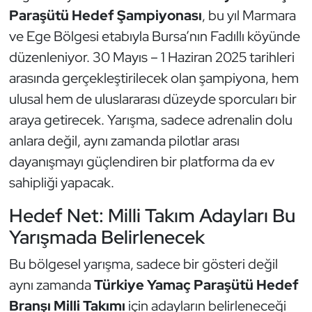
Güreş
Paraşütü Hedef Şampiyonası
, bu yıl Marmara
ve Ege Bölgesi etabıyla Bursa’nın Fadıllı köyünde
Halter
düzenleniyor. 30 Mayıs – 1 Haziran 2025 tarihleri
Hava Sporları
arasında gerçekleştirilecek olan şampiyona, hem
ulusal hem de uluslararası düzeyde sporcuları bir
Hentbol
araya getirecek. Yarışma, sadece adrenalin dolu
anlara değil, aynı zamanda pilotlar arası
İşitme Engelli Sporcular
dayanışmayı güçlendiren bir platforma da ev
sahipliği yapacak.
Judo ve Kuraş
Hedef Net: Milli Takım Adayları Bu
Kano ve Rafting
Yarışmada Belirlenecek
Karate
Bu bölgesel yarışma, sadece bir gösteri değil
aynı zamanda
Türkiye Yamaç Paraşütü Hedef
Kayak
Branşı Milli Takımı
için adayların belirleneceği