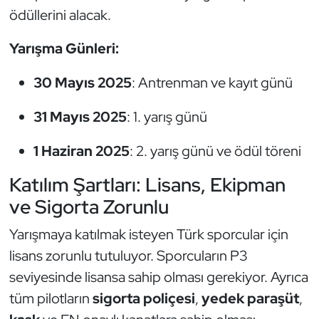
ödüllerini alacak.
Oryantiring
Yarışma Günleri:
Özel Sporcular
30 Mayıs 2025
: Antrenman ve kayıt günü
Paralimpik
31 Mayıs 2025
: 1. yarış günü
Ragbi
1 Haziran 2025
: 2. yarış günü ve ödül töreni
Satranç
Katılım Şartları: Lisans, Ekipman
ve Sigorta Zorunlu
Su Topu
Yarışmaya katılmak isteyen Türk sporcular için
Sualtı Sporları
lisans zorunlu tutuluyor. Sporcuların P3
Tekvando
seviyesinde lisansa sahip olması gerekiyor. Ayrıca
tüm pilotların
sigorta poliçesi
,
yedek paraşüt
,
Tenis