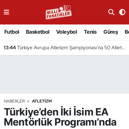
Atıcılık
Futbol
Basketbol
Voleybol
Tenis
Güreş
B
Atletizm
13:44
Türkiye Avrupa Atletizm Şampiyonası’na 50 Atletle Gidiyor
Badminton
Basketbol
Beyzbol
Bilardo
HABERLER
ATLETIZM
Türkiye’den İki İsim EA
Binicilik
Mentörlük Programı’nda
Bisiklet