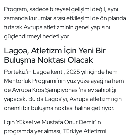
Program, sadece bireysel gelişimi değil, aynı
Oryantiring
zamanda kurumlar arası etkileşimi de ön planda
Özel Sporcular
tutarak Avrupa atletizminin genel yapısını
güçlendirmeyi hedefliyor.
Paralimpik
Lagoa, Atletizm İçin Yeni Bir
Ragbi
Buluşma Noktası Olacak
Satranç
Portekiz’in Lagoa kenti, 2025 yılı içinde hem
Mentörlük Programı’nın yüz yüze ayağına hem
Su Topu
de Avrupa Kros Şampiyonası’na ev sahipliği
yapacak. Bu da Lagoa’yı, Avrupa atletizmi için
Sualtı Sporları
önemli bir buluşma noktası haline getiriyor.
Tekvando
Ilgın Yüksel ve Mustafa Onur Demir’in
programda yer alması, Türkiye Atletizmi
Tenis