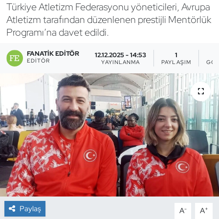
Türkiye Atletizm Federasyonu yöneticileri, Avrupa
Bocce Bowling Dart
Atletizm tarafından düzenlenen prestijli Mentörlük
Programı’na davet edildi.
Boks
FANATIK EDITÖR
12.12.2025 - 14:53
1
EDITÖR
YAYINLANMA
PAYLAŞIM
GÖS
Briç
Buz Hokeyi
Buz Pateni
Çim Hokeyi
Cimnastik
Curling
Paylaş
-
+
A
A
Dağcılık