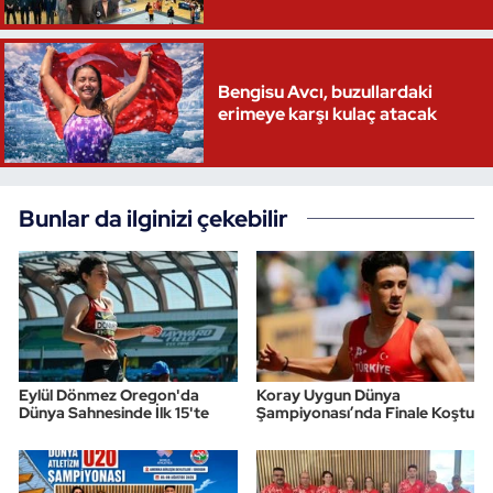
Bengisu Avcı, buzullardaki
erimeye karşı kulaç atacak
Bunlar da ilginizi çekebilir
Eylül Dönmez Oregon'da
Koray Uygun Dünya
Dünya Sahnesinde İlk 15'te
Şampiyonası’nda Finale Koştu