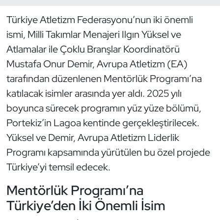
Türkiye Atletizm Federasyonu’nun iki önemli
Dans Sporları
ismi, Milli Takımlar Menajeri Ilgın Yüksel ve
Dövüş Sanatı
Atlamalar ile Çoklu Branşlar Koordinatörü
Mustafa Onur Demir, Avrupa Atletizm (EA)
E-Spor
tarafından düzenlenen Mentörlük Programı’na
katılacak isimler arasında yer aldı. 2025 yılı
Eskrim
boyunca sürecek programın yüz yüze bölümü,
Portekiz’in Lagoa kentinde gerçekleştirilecek.
Futbol
Yüksel ve Demir, Avrupa Atletizm Liderlik
Futsal
Programı kapsamında yürütülen bu özel projede
Türkiye’yi temsil edecek.
Genel
Mentörlük Programı’na
Golf
Türkiye’den İki Önemli İsim