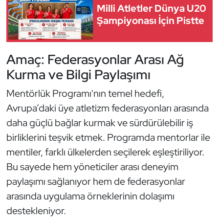
Milli Atletler Dünya U20
Kempo
Şampiyonası İçin Pistte
Kick Boks
Amaç: Federasyonlar Arası Ağ
Kürek
Kurma ve Bilgi Paylaşımı
Masa Tenisi
Mentörlük Programı'nın temel hedefi,
Avrupa’daki üye atletizm federasyonları arasında
Modern Pentatlon
daha güçlü bağlar kurmak ve sürdürülebilir iş
Motor Sporları
birliklerini teşvik etmek. Programda mentorlar ile
mentiler, farklı ülkelerden seçilerek eşleştiriliyor.
Muay Thai
Bu sayede hem yöneticiler arası deneyim
paylaşımı sağlanıyor hem de federasyonlar
Okçuluk
arasında uygulama örneklerinin dolaşımı
Optimist
destekleniyor.