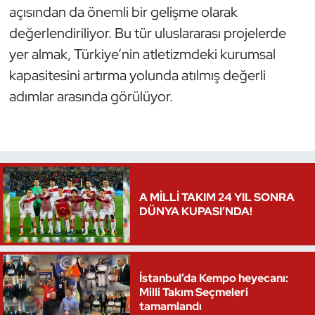
açısından da önemli bir gelişme olarak
Triatlon
değerlendiriliyor. Bu tür uluslararası projelerde
yer almak, Türkiye’nin atletizmdeki kurumsal
Voleybol
kapasitesini artırma yolunda atılmış değerli
adımlar arasında görülüyor.
Vücut Geliştirme Fitness
Wushu Kungfu
Yelken
A MİLLİ TAKIM 24 YIL SONRA
Yüzme
DÜNYA KUPASI’NDA!
İstanbul’da Kempo heyecanı:
Milli Takım Seçmeleri
tamamlandı