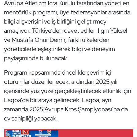
Güreş
Avrupa Atletizm İcra Kurulu tarafından yönetilen
mentörlük programı, üye federasyonlar arasında
Halter
bilgi alışverişini ve iş birliğini geliştirmeyi
amaçlıyor. Türkiye’den davet edilen Ilgın Yüksel
Hava Sporları
ve Mustafa Onur Demir, farklı ülkelerden
yöneticilerle eşleştirilerek bilgi ve deneyim
Hentbol
paylaşımında bulunacak.
İşitme Engelli Sporcular
Program kapsamında öncelikle çevrim içi
Judo ve Kuraş
oturumlar düzenlenecek, ardından 2025 yılı
içerisinde yüz yüze gerçekleştirilecek etkinlik için
Kano ve Rafting
Lagoa’da bir araya gelinecek. Lagoa, aynı
zamanda 2025 Avrupa Kros Şampiyonası’na da
Karate
ev sahipliği yapacak.
Kayak