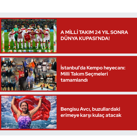
A MİLLİ TAKIM 24 YIL SONRA
DÜNYA KUPASI’NDA!
İstanbul’da Kempo heyecanı:
Milli Takım Seçmeleri
tamamlandı
Bengisu Avcı, buzullardaki
erimeye karşı kulaç atacak