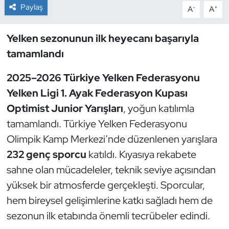
Paylaş
-
+
A
A
Dans Sporları
Yelken sezonunun ilk heyecanı başarıyla
Dövüş Sanatı
tamamlandı
E-Spor
2025–2026 Türkiye Yelken Federasyonu
Yelken Ligi 1. Ayak Federasyon Kupası
Eskrim
Optimist Junior Yarışları
, yoğun katılımla
tamamlandı. Türkiye Yelken Federasyonu
Futbol
Olimpik Kamp Merkezi’nde düzenlenen yarışlara
232 genç sporcu
katıldı. Kıyasıya rekabete
Futsal
sahne olan mücadeleler, teknik seviye açısından
Genel
yüksek bir atmosferde gerçekleşti. Sporcular,
hem bireysel gelişimlerine katkı sağladı hem de
Golf
sezonun ilk etabında önemli tecrübeler edindi.