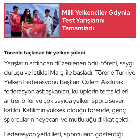
Güreş
Milli Yelkenciler Gdynia
Halter
Test Yarışlarını
Tamamladı
Hava Sporları
Hentbol
Törenle taçlanan bir yelken şöleni
Yarışların ardından düzenlenen ödül töreni, saygı
İşitme Engelli Sporcular
duruşu ve İstiklal Marşı ile başladı. Törene Türkiye
Yelken Federasyonu Başkanı Özlem Akdurak,
Judo ve Kuraş
federasyon asbaşkanları, kulüplerin temsilcileri,
Kano ve Rafting
antrenörler ve çok sayıda yelken sporu sever
katıldı. Katılımın yüksek olduğu törende, genç
Karate
sporcuların heyecanı ve mutluluğu dikkat çekti.
Kayak
Federasyon yetkilileri, sporcuların gösterdiği