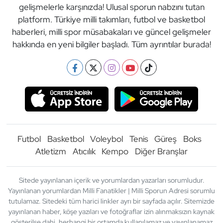
gelişmelerle karşınızda! Ulusal sporun nabzını tutan
platform. Türkiye milli takımları, futbol ve basketbol
haberleri, milli spor müsabakaları ve güncel gelişmeler
hakkında en yeni bilgiler başladı. Tüm ayrıntılar burada!
Futbol
Basketbol
Voleybol
Tenis
Güreş
Boks
Atletizm
Atıcılık
Kempo
Diğer Branşlar
Sitede yayınlanan içerik ve yorumlardan yazarları sorumludur.
Yayınlanan yorumlardan Milli Fanatikler | Milli Sporun Adresi sorumlu
tutulamaz. Sitedeki tüm harici linkler ayrı bir sayfada açılır. Sitemizde
yayınlanan haber, köşe yazıları ve fotoğraflar izin alınmaksızın kaynak
gösterilse dahi, herhangi bir ortamda kullanılamaz ve yayınlanamaz