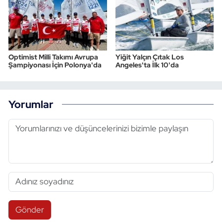
Optimist Milli Takımı Avrupa
Yiğit Yalçın Çıtak Los
Şampiyonası İçin Polonya'da
Angeles'ta İlk 10'da
Yorumlar
Gönder