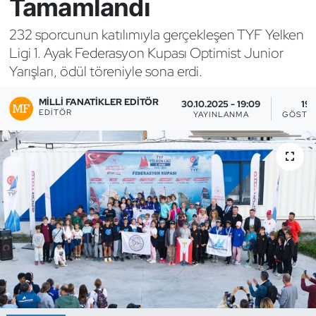
Tamamlandı
Bocce Bowling Dart
232 sporcunun katılımıyla gerçekleşen TYF Yelken
Ligi 1. Ayak Federasyon Kupası Optimist Junior
Boks
Yarışları, ödül töreniyle sona erdi.
Briç
MILLI FANATIKLER EDITÖR
30.10.2025 - 19:09
19
EDITÖR
YAYINLANMA
GÖSTE
Buz Hokeyi
Buz Pateni
Çim Hokeyi
Cimnastik
Curling
Dağcılık