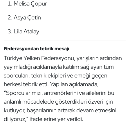
Melisa Çopur
Triatlon
Asya Çetin
Voleybol
Lila Atalay
Vücut Geliştirme Fitness
Federasyondan tebrik mesajı
Wushu Kungfu
Türkiye Yelken Federasyonu, yarışların ardından
yayımladığı açıklamayla katılım sağlayan tüm
Yelken
sporcuları, teknik ekipleri ve emeği geçen
herkesi tebrik etti. Yapılan açıklamada,
Yüzme
“Sporcularımızı, antrenörlerini ve ailelerini bu
anlamlı mücadelede gösterdikleri özveri için
kutluyor, başarılarının artarak devam etmesini
diliyoruz,” ifadelerine yer verildi.