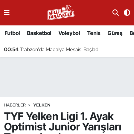
Atıcılık
Futbol
Basketbol
Voleybol
Tenis
Güreş
B
Atletizm
00:54
Trabzon'da Madalya Mesaisi Başladı
Badminton
Basketbol
Beyzbol
Bilardo
HABERLER
YELKEN
TYF Yelken Ligi 1. Ayak
Binicilik
Optimist Junior Yarışları
Bisiklet