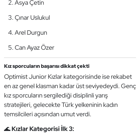
Asya Çetin
Oryantiring
Çınar Uslukul
Özel Sporcular
Arel Durgun
Paralimpik
Can Ayaz Özer
Ragbi
Kız sporcuların başarısı dikkat çekti
Satranç
Optimist Junior Kızlar kategorisinde ise rekabet
en az genel klasman kadar üst seviyedeydi. Genç
Su Topu
kız sporcuların sergilediği disiplinli yarış
stratejileri, gelecekte Türk yelkeninin kadın
Sualtı Sporları
temsilcileri açısından umut verdi.
Tekvando
🌊
Kızlar Kategorisi İlk 3:
Tenis