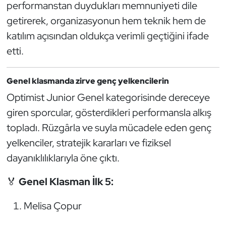
performanstan duydukları memnuniyeti dile
Kempo
getirerek, organizasyonun hem teknik hem de
katılım açısından oldukça verimli geçtiğini ifade
Kick Boks
etti.
Kürek
Genel klasmanda zirve genç yelkencilerin
Masa Tenisi
Optimist Junior Genel kategorisinde dereceye
giren sporcular, gösterdikleri performansla alkış
Modern Pentatlon
topladı. Rüzgârla ve suyla mücadele eden genç
Motor Sporları
yelkenciler, stratejik kararları ve fiziksel
dayanıklılıklarıyla öne çıktı.
Muay Thai
🏅
Genel Klasman İlk 5:
Okçuluk
Melisa Çopur
Optimist